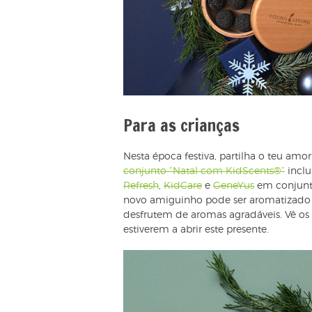
Para as crianças
Nesta época festiva, partilha o teu amo
conjunto “Natal com KidScents®”
inclu
Refresh
,
KidCare
e
GeneYus
em conjunto
novo amiguinho pode ser aromatizado 
desfrutem de aromas agradáveis. Vê os
estiverem a abrir este presente.