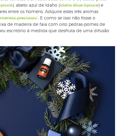
Spruce
), abeto azul de Idaho (
Idaho Blue Spruce
) e
ares entre os homens. Adquire estes três aromas
mentos preciosos”
. E como se isso não fosse o
aixa de madeira de faia com oito pedras-pomes de
seu escritório à medida que desfruta de uma difusão