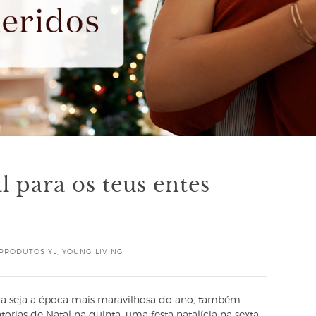
l para os teus entes
PRODUTOS YL
,
YOUNG LIVING
ra seja a época mais maravilhosa do ano, também
rias de Natal na quinta, uma festa natalícia na sexta…