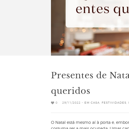
Presentes de Nata
queridos
0
29/11/2022 -
EM CASA
,
FESTIVIDADES
,
O Natal está mesmo aí à porta e, embo
costuma ser a mais ocupada. Umas canto