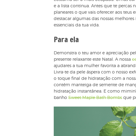
e a lista continua. Antes que te percas 
planeares o que vais oferecer aos teus
destacar algumas das nossas melhores i
essenciais da tua vida.
Para ela
Demonstra o teu amor e apreciação p
presente relaxante este Natal. A nossa
c
ajudares a tua mulher favorita a abrand
Livra-te da pele áspera com o nosso exf
o toque final de hidratação com a nos
contém manteiga de semente de manga
hidratação instantânea. E como miminh
banho
Sweet Maple Bath Bombs
que pr