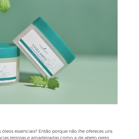
óleos essenciais? Então porque não lhe ofereces uns
ncias terrosas e amadeiradas como a de abeto preto