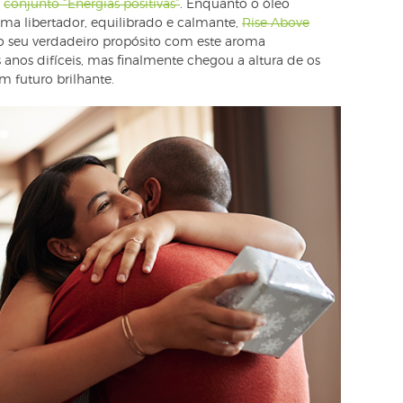
o
conjunto “Energias positivas”
. Enquanto o óleo
a libertador, equilibrado e calmante,
Rise Above
o seu verdadeiro propósito com este aroma
 anos difíceis, mas finalmente chegou a altura de os
m futuro brilhante.