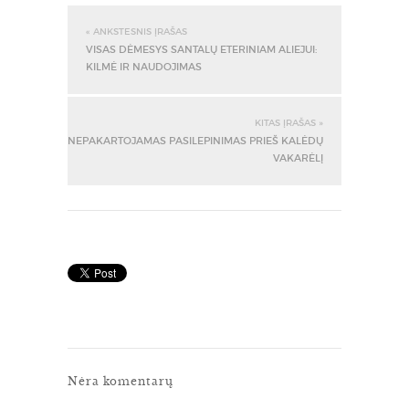
« ANKSTESNIS ĮRAŠAS
VISAS DĖMESYS SANTALŲ ETERINIAM ALIEJUI:
KILMĖ IR NAUDOJIMAS
KITAS ĮRAŠAS »
NEPAKARTOJAMAS PASILEPINIMAS PRIEŠ KALĖDŲ
VAKARĖLĮ
Nėra komentarų