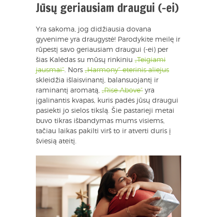
Jūsų geriausiam draugui (-ei)
Yra sakoma, jog didžiausia dovana
gyvenime yra draugystė! Parodykite meilę ir
rūpestį savo geriausiam draugui (-ei) per
šias Kalėdas su mūsų rinkiniu
„Teigiami
jausmai“
. Nors
„Harmony“ eterinis aliejus
skleidžia išlaisvinantį, balansuojantį ir
raminantį aromatą,
„Rise Above“
yra
įgalinantis kvapas, kuris padės jūsų draugui
pasiekti jo sielos tikslą. Šie pastarieji metai
buvo tikras išbandymas mums visiems,
tačiau laikas pakilti virš to ir atverti duris į
šviesią ateitį.