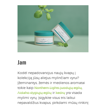
Jam
Kodėl nepadovanojus naujų kvapų į
kolekciją jūsų aliejus mylinčiam vyrui?
Įžeminantys, žemės ir medienos aromatai
tokie kaip
Northern Lights juodųjų eglių
,
Aidaho dygiųjų eglių
ir
kedrų
yra visada
mylimi vyrų. Įsigykite visus tris laikui
nepavaldžius kvapus, pirkdami mūsų rinkinį