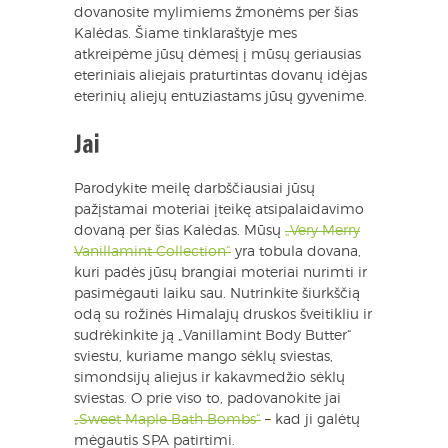
dovanosite mylimiems žmonėms per šias
Kalėdas. Šiame tinklaraštyje mes
atkreipėme jūsų dėmesį į mūsų geriausias
eteriniais aliejais praturtintas dovanų idėjas
eterinių aliejų entuziastams jūsų gyvenime.
Jai
Parodykite meilę darbščiausiai jūsų
pažįstamai moteriai įteikę atsipalaidavimo
dovaną per šias Kalėdas. Mūsų
„Very Merry
Vanillamint Collection“
yra tobula dovana,
kuri padės jūsų brangiai moteriai nurimti ir
pasimėgauti laiku sau. Nutrinkite šiurkščią
odą su rožinės Himalajų druskos šveitikliu ir
sudrėkinkite ją „Vanillamint Body Butter“
sviestu, kuriame mango sėklų sviestas,
simondsijų aliejus ir kakavmedžio sėklų
sviestas. O prie viso to, padovanokite jai
„Sweet Maple Bath Bombs“
– kad ji galėtų
mėgautis SPA patirtimi.