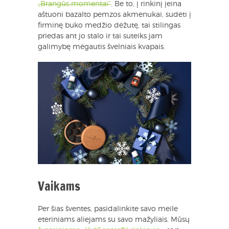
„Brangūs momentai“
. Be to, į rinkinį įeina
aštuoni bazalto pemzos akmenukai, sudėti į
firminę buko medžio dėžutę, tai stilingas
priedas ant jo stalo ir tai suteiks jam
galimybę mėgautis švelniais kvapais.
Vaikams
Per šias šventes, pasidalinkite savo meile
eteriniams aliejams su savo mažyliais. Mūsų