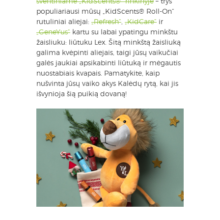
šventiniame „KidScents®“ rinkinyje
– trys
populiariausi mūsų „KidScents® Roll-On“
rutuliniai aliejai:
„Refresh“
,
„KidCare“
ir
„GeneYus“
kartu su labai ypatingu minkštu
žaisliuku: liūtuku Lex. Šitą minkštą žaisliuką
galima kvėpinti aliejais, taigi jūsų vaikučiai
galės jaukiai apsikabinti liūtuką ir mėgautis
nuostabiais kvapais. Pamatykite, kaip
nušvinta jūsų vaiko akys Kalėdų rytą, kai jis
išvynioja šią puikią dovaną!