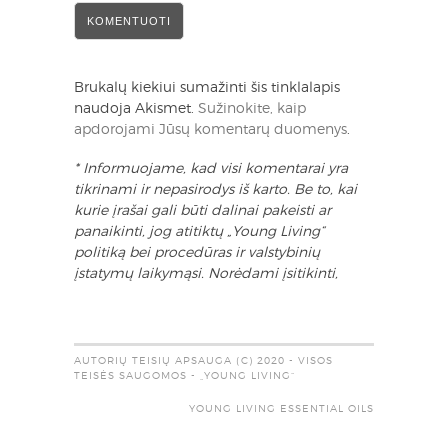
Brukalų kiekiui sumažinti šis tinklalapis
naudoja Akismet.
Sužinokite, kaip
apdorojami Jūsų komentarų duomenys
.
* Informuojame, kad visi komentarai yra
tikrinami ir nepasirodys iš karto. Be to, kai
kurie įrašai gali būti dalinai pakeisti ar
panaikinti, jog atitiktų „Young Living“
politiką bei procedūras ir valstybinių
įstatymų laikymąsi. Norėdami įsitikinti,
AUTORIŲ TEISIŲ APSAUGA (C) 2020 - VISOS
TEISĖS SAUGOMOS - „YOUNG LIVING“
YOUNG LIVING ESSENTIAL OILS