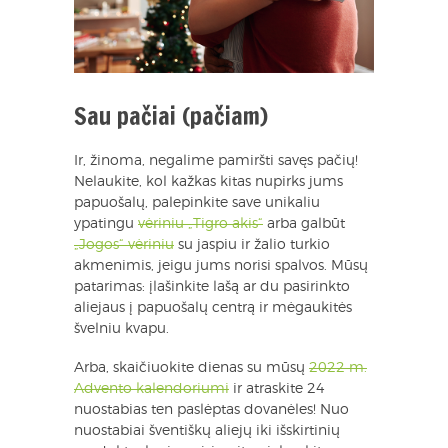
Sau pačiai (pačiam)
Ir, žinoma, negalime pamiršti savęs pačių!
Nelaukite, kol kažkas kitas nupirks jums
papuošalų, palepinkite save unikaliu
ypatingu
vėriniu „Tigro akis“
arba galbūt
„Jogos“ vėriniu
su jaspiu ir žalio turkio
akmenimis, jeigu jums norisi spalvos. Mūsų
patarimas: įlašinkite lašą ar du pasirinkto
aliejaus į papuošalų centrą ir mėgaukitės
švelniu kvapu.
Arba, skaičiuokite dienas su mūsų
2022 m.
Advento kalendoriumi
ir atraskite 24
nuostabias ten paslėptas dovanėles! Nuo
nuostabiai šventiškų aliejų iki išskirtinių