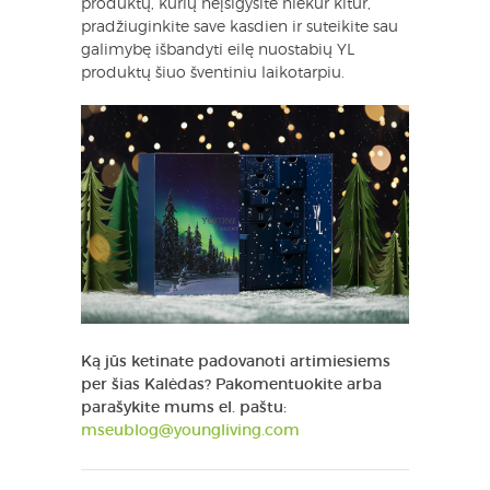
produktų, kurių neįsigysite niekur kitur,
pradžiuginkite save kasdien ir suteikite sau
galimybę išbandyti eilę nuostabių YL
produktų šiuo šventiniu laikotarpiu.
Ką jūs ketinate padovanoti artimiesiems
per šias Kalėdas? Pakomentuokite arba
parašykite mums el. paštu:
mseublog@youngliving.com