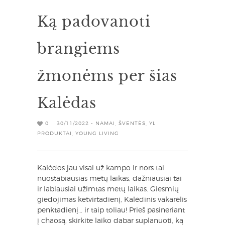
Ką padovanoti
brangiems
žmonėms per šias
Kalėdas
0
30/11/2022 -
NAMAI
,
ŠVENTĖS
,
YL
PRODUKTAI
,
YOUNG LIVING
Kalėdos jau visai už kampo ir nors tai
nuostabiausias metų laikas, dažniausiai tai
ir labiausiai užimtas metų laikas. Giesmių
giedojimas ketvirtadienį, Kalėdinis vakarėlis
penktadienį… ir taip toliau! Prieš pasineriant
į chaosą, skirkite laiko dabar suplanuoti, ką