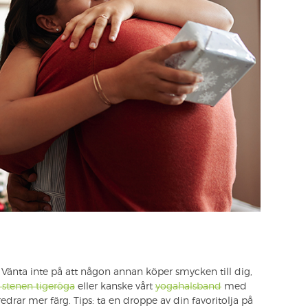
! Vänta inte på att någon annan köper smycken till dig,
stenen tigeröga
eller kanske vårt
yogahalsband
med
drar mer färg. Tips: ta en droppe av din favoritolja på