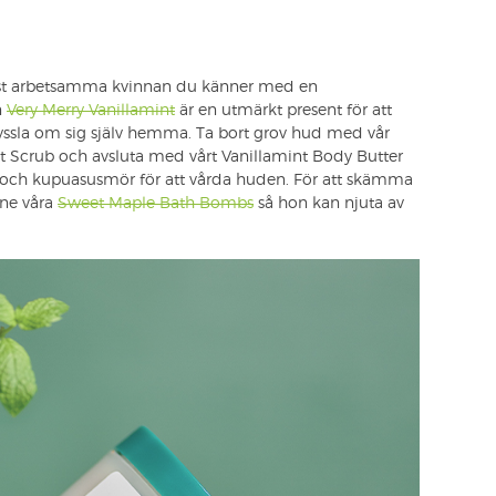
est arbetsamma kvinnan du känner med en
n
Very Merry Vanillamint
är en utmärkt present för att
 pyssla om sig själv hemma. Ta bort grov hud med vår
t Scrub och avsluta med vårt Vanillamint Body Butter
och kupuasusmör för att vårda huden. För att skämma
nne våra
Sweet Maple Bath Bombs
så hon kan njuta av