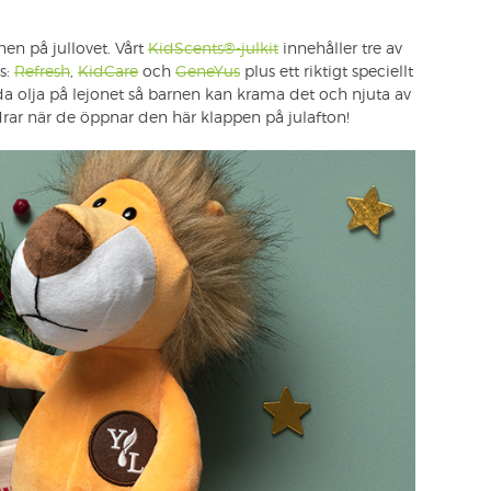
nen på jullovet. Vårt
KidScents®-julkit
innehåller tre av
s:
Refresh
,
KidCare
och
GeneYus
plus ett riktigt speciellt
a olja på lejonet så barnen kan krama det och njuta av
drar när de öppnar den här klappen på julafton!