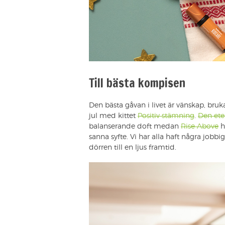
Till bästa kompisen
Den bästa gåvan i livet är vänskap, bruk
jul med kittet
Positiv stämning
.
Den ete
balanserande doft medan
Rise Above
h
sanna syfte. Vi har alla haft några jobb
dörren till en ljus framtid.