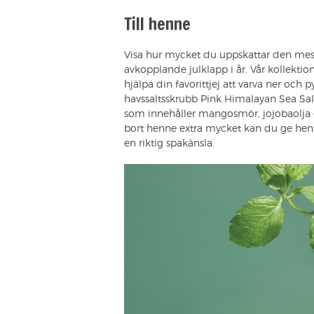
Till henne
Visa hur mycket du uppskattar den m
avkopplande julklapp i år. Vår kollektio
hjälpa din favorittjej att varva ner och
havssaltsskrubb Pink Himalayan Sea Sal
som innehåller mangosmör, jojobaolja 
bort henne extra mycket kan du ge he
en riktig spakänsla.