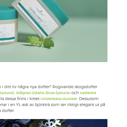
i ditt liv några nya dofter? Rogivande skogsdofter
 Spruce)
,
blågran (Idaho Blue Spruce)
och
cederträ
a dessa finns i kittet
Underbara stunder
. Dessutom
r i en YL-ask av björkträ som ser riktigt elegant ut på
 dofter.