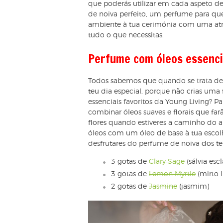
que poderás utilizar em cada aspeto de
de noiva perfeito, um perfume para que
ambiente à tua cerimónia com uma atm
tudo o que necessitas.
Perfume com óleos essencia
Todos sabemos que quando se trata de 
teu dia especial, porque não crias uma 
essenciais favoritos da Young Living? P
combinar óleos suaves e florais que f
flores quando estiveres a caminho do 
óleos com um óleo de base à tua escolh
desfrutares do perfume de noiva dos te
3 gotas de
Clary Sage
(sálvia escl
3 gotas de
Lemon Myrtle
(mirto 
2 gotas de
Jasmine
(jasmim)