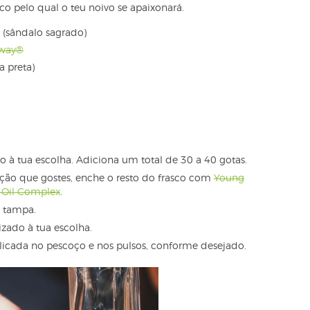
o pelo qual o teu noivo se apaixonará.
(sândalo sagrado)
Away®
 preta)
o à tua escolha. Adiciona um total de 30 a 40 gotas.
ão que gostes, enche o resto do frasco com
Young
 Oil Complex
.
a tampa.
zado à tua escolha.
plicada no pescoço e nos pulsos, conforme desejado.