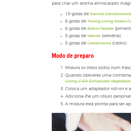
para criar um aroma almiscarado mágic
10 gotas de
Sacred Sandalwood
6 gotas de
Young Living Stress 
6 gotas de
Black Pepper
(pimenta
5 gotas de
Vetiver
(vetivéria)
5 gotas de
Cedarwood
(cedro)
Modo de preparo
Mistura os óleos todos num frasc
Quando obtiveres uma combinaç
Living V-6® Enhanced Vegetable
Coloca um adaptador roll-on e 
Adiciona-lhe um rótulo personali
A mistura está pronta para ser a