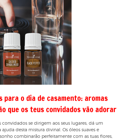
is para o dia de casamento: aromas
ão que os teus convidados vão adorar
s convidados se dirigem aos seus lugares, dá um
ajuda desta mistura divinal. Os óleos suaves e
 sonho combinarão perfeitamente com as tuas flores,