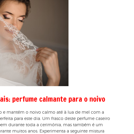
ais: perfume calmante para o noivo
to e mantém o noivo calmo até à lua de mel com a
feita para este dia. Um frasco deste perfume caseiro
a bem durante toda a cerimónia, mas também é um
rante muitos anos. Experimenta a seguinte mistura