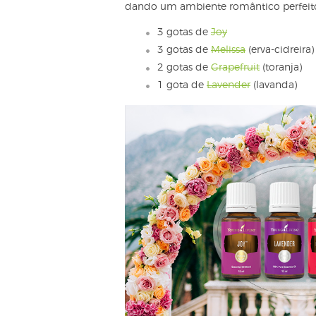
dando um ambiente romântico perfeito à
3 gotas de
Joy
3 gotas de
Melissa
(erva-cidreira)
2 gotas de
Grapefruit
(toranja)
1 gota de
Lavender
(lavanda)