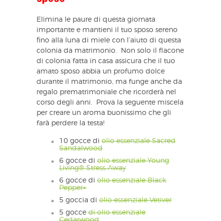
Elimina le paure di questa giornata
importante e mantieni il tuo sposo sereno
fino alla luna di miele con l’aiuto di questa
colonia da matrimonio. Non solo il flacone
di colonia fatta in casa assicura che il tuo
amato sposo abbia un profumo dolce
durante il matrimonio, ma funge anche da
regalo prematrimoniale che ricorderà nel
corso degli anni. Prova la seguente miscela
per creare un aroma buonissimo che gli
farà perdere la testa!
10 gocce di
olio essenziale Sacred
Sandalwood
6 gocce di
olio essenziale Young
Living® Stress Away
6 gocce di
olio essenziale Black
Pepper+
5 goccia di
olio essenziale Vetiver
5 gocce
di olio essenziale
Cedarwood