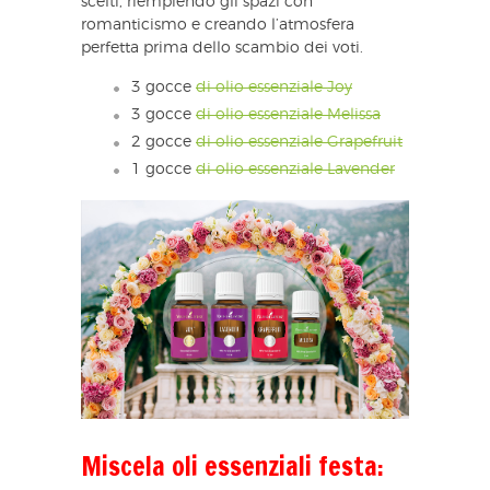
scelti, riempiendo gli spazi con
romanticismo e creando l’atmosfera
perfetta prima dello scambio dei voti.
3 gocce
di olio essenziale Joy
3 gocce
di olio essenziale Melissa
2 gocce
di olio essenziale Grapefruit
1 gocce
di olio essenziale Lavender
Miscela oli essenziali festa: