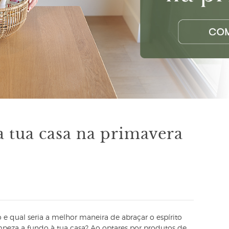
 tua casa na primavera
 qual seria a melhor maneira de abraçar o espírito
eza a fundo à tua casa? Ao optares por produtos de