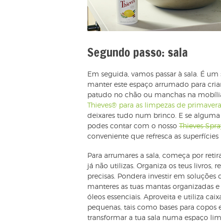
Segundo passo: sala
Em seguida, vamos passar à sala. É um sí
manter este espaço arrumado para cria
patudo no chão ou manchas na mobília 
Thieves® para as limpezas de primaver
deixares tudo num brinco. E se alguma 
podes contar com o nosso
Thieves Spra
conveniente que refresca as superfície
Para arrumares a sala, começa por retir
já não utilizas. Organiza os teus livros, 
precisas. Pondera investir em soluções
manteres as tuas mantas organizadas e 
óleos essenciais. Aproveita e utiliza cai
pequenas, tais como bases para copos e
transformar a tua sala numa espaço lim