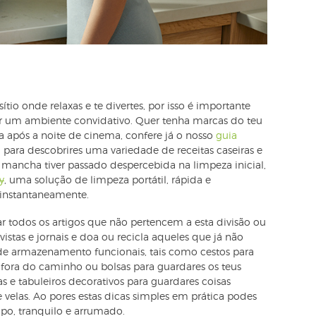
tio onde relaxas e te divertes, por isso é importante
r um ambiente convidativo. Quer tenha marcas do teu
após a noite de cinema, confere já o nosso
guia
a
para descobrires uma variedade de receitas caseiras e
mancha tiver passado despercebida na limpeza inicial,
y
, uma solução de limpeza portátil, rápida e
s instantaneamente.
ar todos os artigos que não pertencem a esta divisão ou
revistas e jornais e doa ou recicla aqueles que já não
 de armazenamento funcionais, tais como cestos para
fora do caminho ou bolsas para guardares os teus
xas e tabuleiros decorativos para guardares coisas
 velas. Ao pores estas dicas simples em prática podes
po, tranquilo e arrumado.