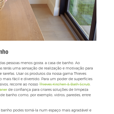
anho
as pessoas menos gosta: a casa de banho. Ao
s terás uma sensação de realização e motivação para
 de tarefas. Usar os produtos da nossa gama Thieves
o mais fácil e divertido. Para um poder de superfícies
sivos, recorre ao nosso
Thieves Kitchen & Bath Scrub
.
aner
de confiança para criares soluções de limpeza
a de banho como, por exemplo, vidros, paredes, entre
de banho podes torná-la num espaço mais agradável e