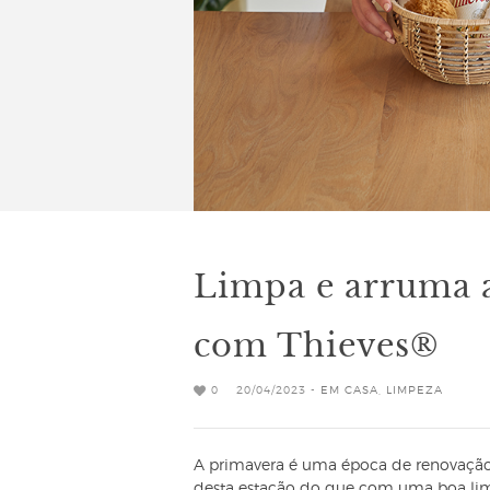
Limpa e arruma a
com Thieves®
0
20/04/2023 -
EM CASA
,
LIMPEZA
A primavera é uma época de renovação e
desta estação do que com uma boa limp