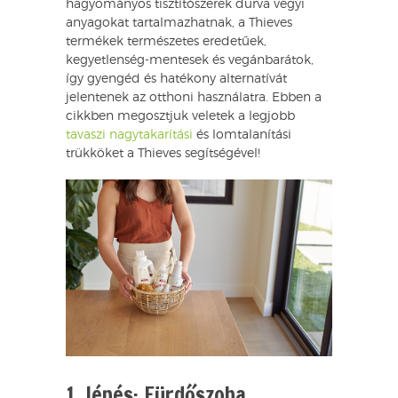
hagyományos tisztítószerek durva vegyi
anyagokat tartalmazhatnak, a Thieves
termékek természetes eredetűek,
kegyetlenség-mentesek és vegánbarátok,
így gyengéd és hatékony alternatívát
jelentenek az otthoni használatra. Ebben a
cikkben megosztjuk veletek a legjobb
tavaszi nagytakarítási
és lomtalanítási
trükköket a Thieves segítségével!
1. lépés: Fürdőszoba