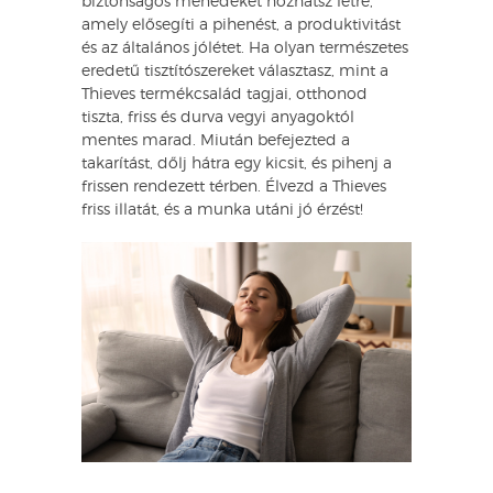
biztonságos menedéket hozhatsz létre,
amely elősegíti a pihenést, a produktivitást
és az általános jólétet. Ha olyan természetes
eredetű tisztítószereket választasz, mint a
Thieves termékcsalád tagjai, otthonod
tiszta, friss és durva vegyi anyagoktól
mentes marad. Miután befejezted a
takarítást, dőlj hátra egy kicsit, és pihenj a
frissen rendezett térben. Élvezd a Thieves
friss illatát, és a munka utáni jó érzést!