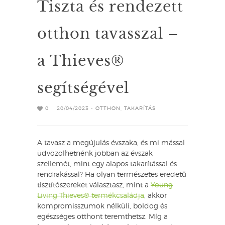
Tiszta és rendezett
otthon tavasszal –
a Thieves®
segítségével
0
20/04/2023 -
OTTHON
,
TAKARÍTÁS
A tavasz a megújulás évszaka, és mi mással
üdvözölhetnénk jobban az évszak
szellemét, mint egy alapos takarítással és
rendrakással? Ha olyan természetes eredetű
tisztítószereket választasz, mint a
Young
Living Thieves® termékcsaládja
, akkor
kompromisszumok nélküli, boldog és
egészséges otthont teremthetsz. Míg a