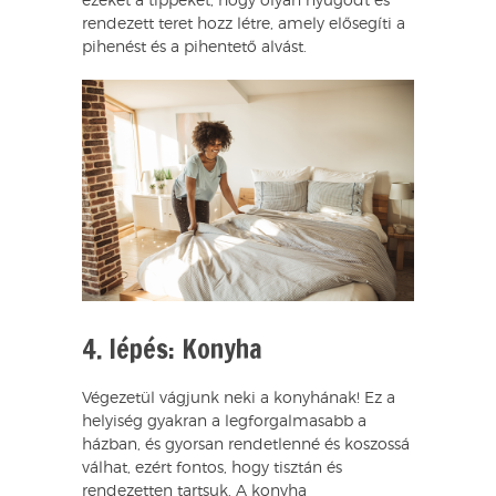
ezeket a tippeket, hogy olyan nyugodt és
rendezett teret hozz létre, amely elősegíti a
pihenést és a pihentető alvást.
4. lépés: Konyha
Végezetül vágjunk neki a konyhának! Ez a
helyiség gyakran a legforgalmasabb a
házban, és gyorsan rendetlenné és koszossá
válhat, ezért fontos, hogy tisztán és
rendezetten tartsuk. A konyha