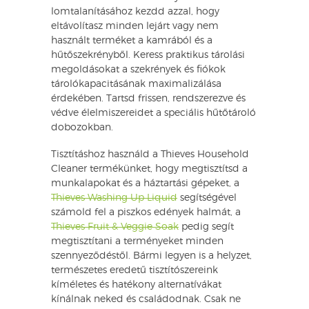
lomtalanításához kezdd azzal, hogy
eltávolítasz minden lejárt vagy nem
használt terméket a kamrából és a
hűtőszekrényből. Keress praktikus tárolási
megoldásokat a szekrények és fiókok
tárolókapacitásának maximalizálása
érdekében. Tartsd frissen, rendszerezve és
védve élelmiszereidet a speciális hűtőtároló
dobozokban.
Tisztításhoz használd a Thieves Household
Cleaner termékünket, hogy megtisztítsd a
munkalapokat és a háztartási gépeket, a
Thieves Washing Up Liquid
segítségével
számold fel a piszkos edények halmát, a
Thieves Fruit & Veggie Soak
pedig segít
megtisztítani a terményeket minden
szennyeződéstől. Bármi legyen is a helyzet,
természetes eredetű tisztítószereink
kíméletes és hatékony alternatívákat
kínálnak neked és családodnak. Csak ne