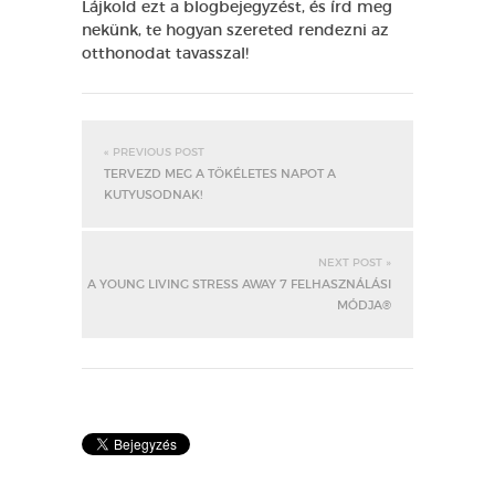
Lájkold ezt a blogbejegyzést, és írd meg
nekünk, te hogyan szereted rendezni az
otthonodat tavasszal!
« PREVIOUS POST
TERVEZD MEG A TÖKÉLETES NAPOT A
KUTYUSODNAK!
NEXT POST »
A YOUNG LIVING STRESS AWAY 7 FELHASZNÁLÁSI
MÓDJA®