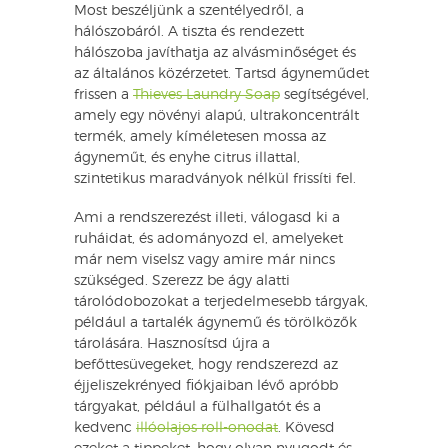
Most beszéljünk a szentélyedről, a
hálószobáról. A tiszta és rendezett
hálószoba javíthatja az alvásminőséget és
az általános közérzetet. Tartsd ágyneműdet
frissen a
Thieves Laundry Soap
segítségével,
amely egy növényi alapú, ultrakoncentrált
termék, amely kíméletesen mossa az
ágyneműt, és enyhe citrus illattal,
szintetikus maradványok nélkül frissíti fel.
Ami a rendszerezést illeti, válogasd ki a
ruháidat, és adományozd el, amelyeket
már nem viselsz vagy amire már nincs
szükséged. Szerezz be ágy alatti
tárolódobozokat a terjedelmesebb tárgyak,
például a tartalék ágynemű és törölközők
tárolására. Hasznosítsd újra a
befőttesüvegeket, hogy rendszerezd az
éjjeliszekrényed fiókjaiban lévő apróbb
tárgyakat, például a fülhallgatót és a
kedvenc
illóolajos roll-onodat
. Kövesd