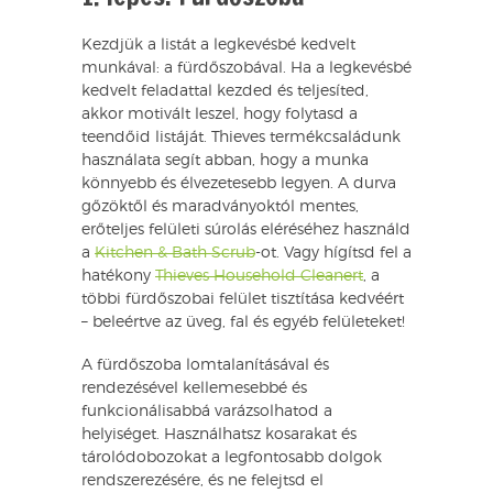
Kezdjük a listát a legkevésbé kedvelt
munkával: a fürdőszobával. Ha a legkevésbé
kedvelt feladattal kezded és teljesíted,
akkor motivált leszel, hogy folytasd a
teendőid listáját. Thieves termékcsaládunk
használata segít abban, hogy a munka
könnyebb és élvezetesebb legyen. A durva
gőzöktől és maradványoktól mentes,
erőteljes felületi súrolás eléréséhez használd
a
Kitchen & Bath Scrub
-ot. Vagy hígítsd fel a
hatékony
Thieves Household Cleanert
, a
többi fürdőszobai felület tisztítása kedvéért
– beleértve az üveg, fal és egyéb felületeket!
A fürdőszoba lomtalanításával és
rendezésével kellemesebbé és
funkcionálisabbá varázsolhatod a
helyiséget. Használhatsz kosarakat és
tárolódobozokat a legfontosabb dolgok
rendszerezésére, és ne felejtsd el