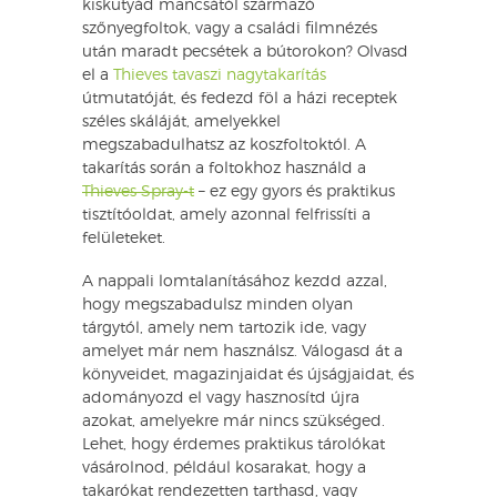
kiskutyád mancsától származó
szőnyegfoltok, vagy a családi filmnézés
után maradt pecsétek a bútorokon? Olvasd
el a
Thieves tavaszi nagytakarítás
útmutatóját, és fedezd föl a házi receptek
széles skáláját, amelyekkel
megszabadulhatsz az koszfoltoktól. A
takarítás során a foltokhoz használd a
Thieves Spray-t
– ez egy gyors és praktikus
tisztítóoldat, amely azonnal felfrissíti a
felületeket.
A nappali lomtalanításához kezdd azzal,
hogy megszabadulsz minden olyan
tárgytól, amely nem tartozik ide, vagy
amelyet már nem használsz. Válogasd át a
könyveidet, magazinjaidat és újságjaidat, és
adományozd el vagy hasznosítd újra
azokat, amelyekre már nincs szükséged.
Lehet, hogy érdemes praktikus tárolókat
vásárolnod, például kosarakat, hogy a
takarókat rendezetten tarthasd, vagy