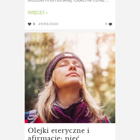
śródziemnomorskiej. Obecnie coraz ...
WIĘCEJ »
0
29/03/2023
0
Olejki eteryczne i
afirmacje: pięć