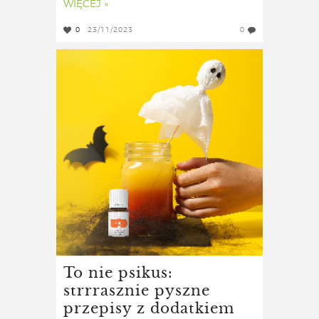
WIĘCEJ »
0
23/11/2023
0
To nie psikus:
strrrasznie pyszne
przepisy z dodatkiem