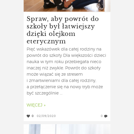
Spraw, aby powrót do
szkoły był łatwiejszy
dzięki olejkom
eterycznym
Pięć wskazówek dla całej rodziny na
powrót do szkoły Dla większości dzieci
nauka w tym roku przebiegała nieco
inaczej niż zwykle. Powrót do szkoły
może wiązać się ze stresem
i zmartwieniami dla całej rodziny,
a przełączenie się na nowy tryb może
być szczególnie ...
WIĘCEJ »
0
02/09/2020
0