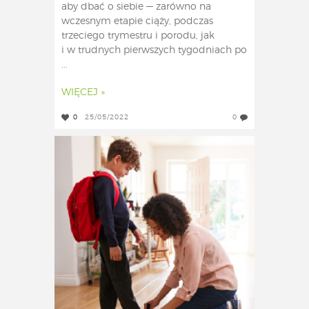
aby dbać o siebie — zarówno na
wczesnym etapie ciąży, podczas
trzeciego trymestru i porodu, jak
i w trudnych pierwszych tygodniach po
...
WIĘCEJ »
0
25/05/2022
0