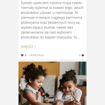
Świeżo upieczeni rodzice mają często
niemały dylemat w kwestii tego, jakich
produktów używać u niemowląt. Te
pierwsze miesiące ciągłego karmienia,
przewijania oraz bezsennych nocy są
wystarczająco trudne, nawet bez
zastanawiania się nad wyborem
produktów do kąpieli maluszka. To ...
WIĘCEJ »
0
16/06/2022
0