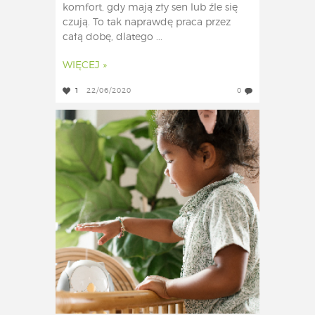
komfort, gdy mają zły sen lub źle się
czują. To tak naprawdę praca przez
całą dobę, dlatego ...
WIĘCEJ »
1
22/06/2020
0