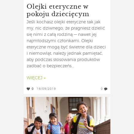
Olejki eteryczne w
pokoju dziecięcym
Jeśli kochasz olejki eteryczne tak jak
my, nic dziwnego, że pragniesz dzielić
się nimi z całą rodziną — nawet jej
najmłodszymi członkami. Olejki
eteryczne mogą być świetne dla dzieci
i niemowląt, należy jednak pamiętać,
aby podczas stosowania produktów
zadbać o bezpieczeńs...
WIĘCEJ »
0
16/09/2019
0