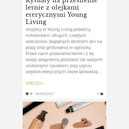
letnie z olejkami
eterycznymi Young
Living
Wszyscy w Young Living jesteśmy
miłośnikami długich, ciepłych
wieczorów, skąpanych słońcem dni na
plaży oraz grillowania w ogródku.
Przed nami przesilenie letnie i z tej
okazji pragniemy podzielić się naszymi
ulubionymi rytuałami przy użyciu
olejków eterycznych, które sprawdzą ...
WIĘCEJ »
0
20/06/2022
0