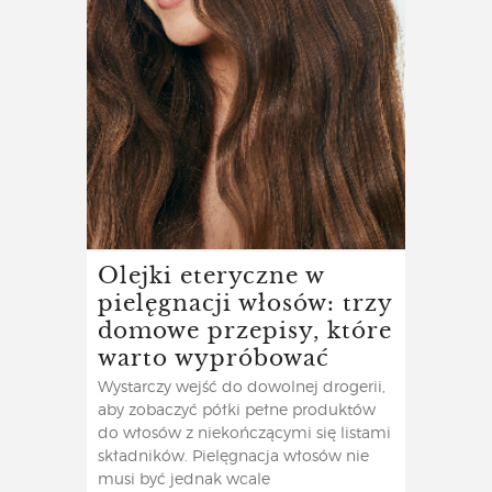
Olejki eteryczne w
pielęgnacji włosów: trzy
domowe przepisy, które
warto wypróbować
Wystarczy wejść do dowolnej drogerii,
aby zobaczyć półki pełne produktów
do włosów z niekończącymi się listami
składników. Pielęgnacja włosów nie
musi być jednak wcale