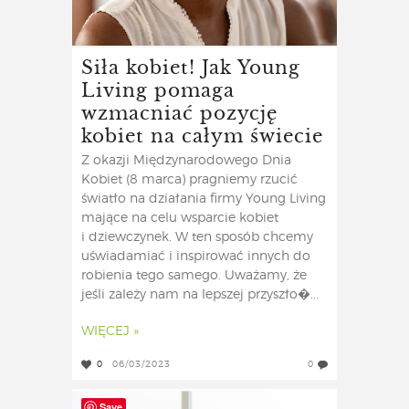
Siła kobiet! Jak Young
Living pomaga
wzmacniać pozycję
kobiet na całym świecie
Z okazji Międzynarodowego Dnia
Kobiet (8 marca) pragniemy rzucić
światło na działania firmy Young Living
mające na celu wsparcie kobiet
i dziewczynek. W ten sposób chcemy
uświadamiać i inspirować innych do
robienia tego samego. Uważamy, że
jeśli zależy nam na lepszej przyszło�...
WIĘCEJ »
0
06/03/2023
0
Save