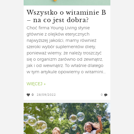
Wszystko o witaminie B
– na co jest dobra?
Choć firma Young Living słynie
głównie z olejków eterycznych
najwyższej jakości, mamy również
szeroki wybór suplementów diety,
ponieważ wiemy, że należy troszczyć
się o organizm zarówno od zewnątrz,
jak i od wewnątrz. To właśnie dlatego
w tym artykule opowiemy o witamini...
WIĘCEJ »
0
28/09/2022
0