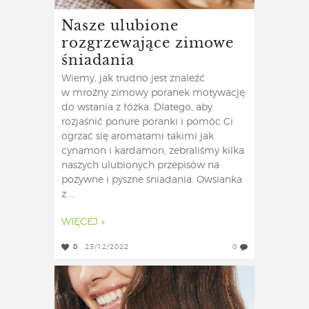
Nasze ulubione
rozgrzewające zimowe
śniadania
Wiemy, jak trudno jest znaleźć
w mroźny zimowy poranek motywację
do wstania z łóżka. Dlatego, aby
rozjaśnić ponure poranki i pomóc Ci
ogrzać się aromatami takimi jak
cynamon i kardamon, zebraliśmy kilka
naszych ulubionych przepisów na
pożywne i pyszne śniadania. Owsianka
z ...
WIĘCEJ »
0
23/12/2022
0