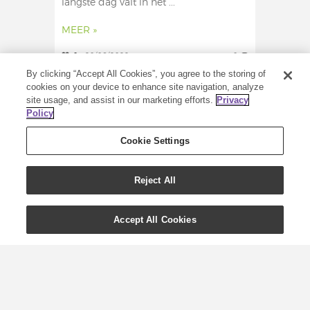
langste dag valt in het ...
MEER »
0
20/06/2022
0
By clicking “Accept All Cookies”, you agree to the storing of
cookies on your device to enhance site navigation, analyze
site usage, and assist in our marketing efforts.
Privacy
Policy
Cookie Settings
Reject All
Accept All Cookies
De Young Living-gids
voor een clean beauty-