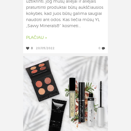
užtikrinti, jog mūsų aliejai ir aliejais
praturtinti produktai būtų aukščiausios
kokybės, kad juos būtų galima saugiai
naudoti ant odos. Kas liečia mūsų YL
„Savvy Minerals®“ kosmeti...
PLAČIAU »
0
20/05/2022
0