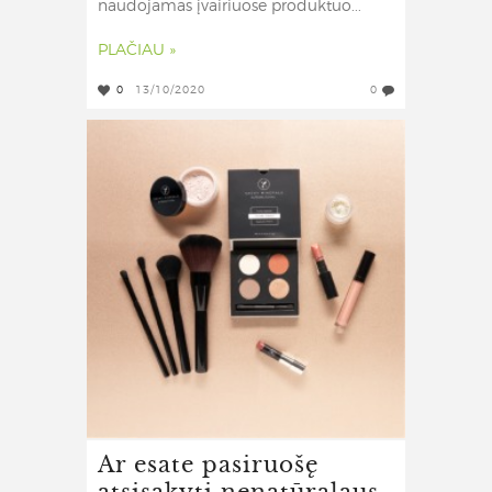
naudojamas įvairiuose produktuo...
PLAČIAU »
0
13/10/2020
0
Ar esate pasiruošę
atsisakyti nenatūralaus