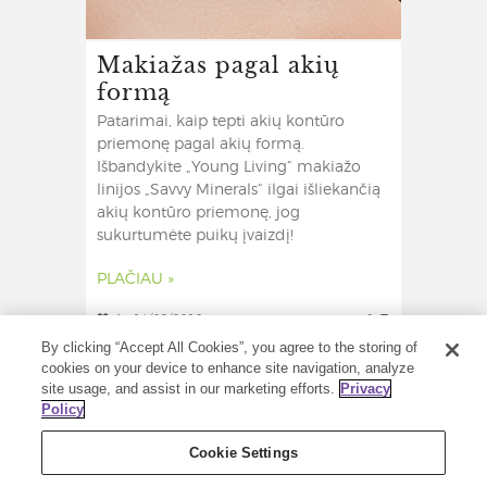
Makiažas pagal akių
formą
Patarimai, kaip tepti akių kontūro
priemonę pagal akių formą.
Išbandykite „Young Living“ makiažo
linijos „Savvy Minerals“ ilgai išliekančią
akių kontūro priemonę, jog
sukurtumėte puikų įvaizdį!
PLAČIAU »
4
14/09/2018
0
By clicking “Accept All Cookies”, you agree to the storing of
cookies on your device to enhance site navigation, analyze
site usage, and assist in our marketing efforts.
Privacy
Policy
Cookie Settings