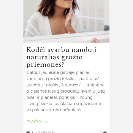
Kodėl svarbu naudoti
natūralias grožio
priemones?
Galbūt jau esate girdėję plačiai
vartojamą grožio leksiką: „natūralus“,
„subtilus“ grožis „iš gamtos“... ją skatina
didėjantis tvarių produktų, švelnių jūsų
odai ir planetai, poreikis. „Young
Living“ siekia jus plačiau supažindinti
su paklausiomis natūralaus ...
PLAČIAU »
1
02/03/2020
2