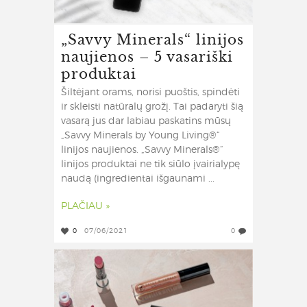
„Savvy Minerals“ linijos
naujienos – 5 vasariški
produktai
Šiltėjant orams, norisi puoštis, spindėti
ir skleisti natūralų grožį. Tai padaryti šią
vasarą jus dar labiau paskatins mūsų
„Savvy Minerals by Young Living®“
linijos naujienos. „Savvy Minerals®“
linijos produktai ne tik siūlo įvairialypę
naudą (ingredientai išgaunami ...
PLAČIAU »
0
07/06/2021
0