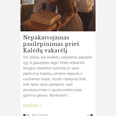
Nepakartojamas
pasilepinimas prieš
Kalėdų vakarėlį
Tai laikas, kai Kalėdų vakarėliai pasipila
lyg iš gausybės rago! Prieš velkantis
blizgią vakarėlio suknelę ar savo
patikimą Kalėdų senelio kepurę ir
ruošiantis švęsti, kodėl neskyrus šiek
tiek laiko save palepinti, kad
atrodytumėte ir jaustumėtės kaip
galima geriau. Norėdami ...
PLAČIAU »
0
09/12/2022
0