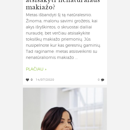
makiažo?
Metas išbandyti šį tą natūralesnio.
Žinoma, malonu savimi grožėtis, kai
akys išryškintos, o skruostai dailiai
nuraudę, bet verčiau atsisakykite
toksiškų makiažo priemonių. Jūs
nusipelnote kur kas geresnių gaminių.
Tad raginame: metas atsisveikinti su
nenatūraliomis makiažo ...
PLAČIAU »
0
14/07/2020
0