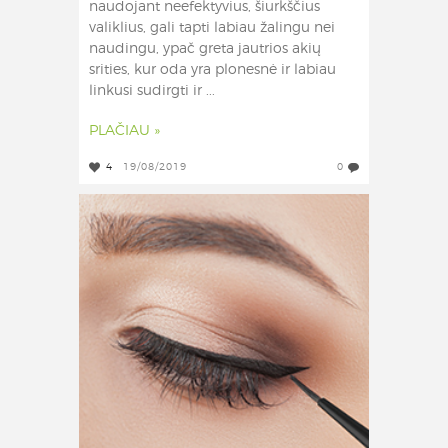
naudojant neefektyvius, šiurkščius
valiklius, gali tapti labiau žalingu nei
naudingu, ypač greta jautrios akių
srities, kur oda yra plonesnė ir labiau
linkusi sudirgti ir ...
PLAČIAU »
4
19/08/2019
0