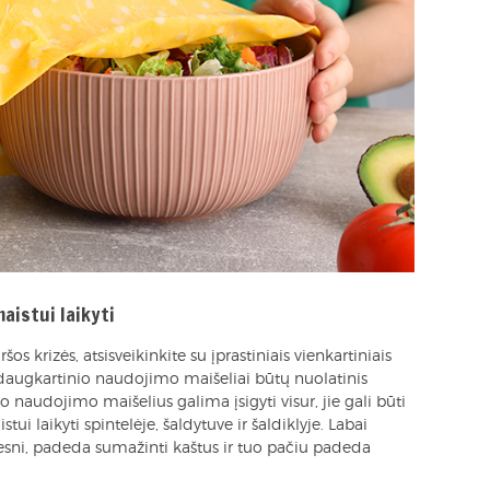
aistui laikyti
ršos krizės, atsisveikinkite su įprastiniais vienkartiniais
d daugkartinio naudojimo maišeliai būtų nuolatinis
o naudojimo maišelius galima įsigyti visur, jie gali būti
i laikyti spintelėje, šaldytuve ir šaldiklyje. Labai
esni, padeda sumažinti kaštus ir tuo pačiu padeda