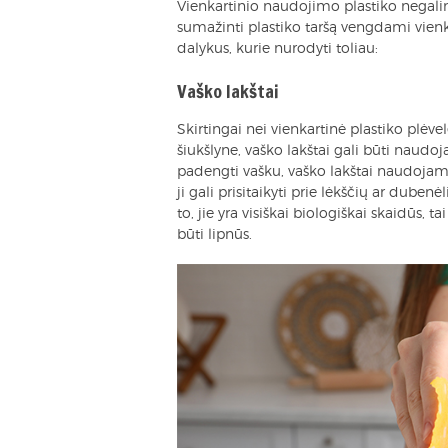
Vienkartinio naudojimo plastiko negalim
sumažinti plastiko taršą vengdami vienk
dalykus, kurie nurodyti toliau:
Vaško lakštai
Skirtingai nei vienkartinė plastiko plėvel
šiukšlyne, vaško lakštai gali būti naudo
padengti vašku, vaško lakštai naudojami 
ji gali prisitaikyti prie lėkščių ar dubenė
to, jie yra visiškai biologiškai skaidūs, 
būti lipnūs.