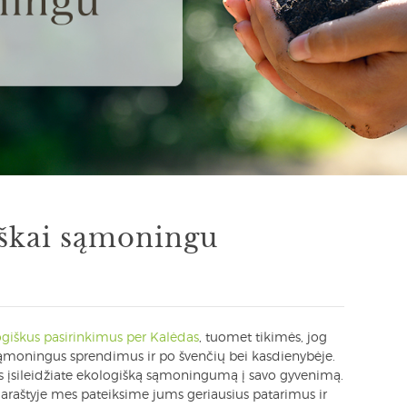
iškai sąmoningu
giškus pasirinkimus per Kalėdas
, tuomet tikimės, jog
mti sąmoningus sprendimus ir po švenčių bei kasdienybėje.
ūs įsileidžiate ekologišką sąmoningumą į savo gyvenimą.
klaraštyje mes pateiksime jums geriausius patarimus ir