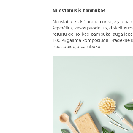
Nuostabusis bambukas
Nuostabu, kiek šiandien rinkoje yra bam
šepetėlius, kavos puodelius, diskelius m
resursu dėl to, kad bambukai auga labai 
100 % galima kompostuoti. Pradėkite kel
nuostabiuoju bambuku!