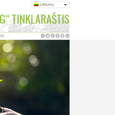
Lietuvių
G“ TINKLARAŠTIS
ING