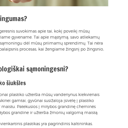
ningumas?
eresnis suvokimas apie tai, kokį poveikį mūsų
kuriame gyvename. Tai apie mąstymą, savo atliekamų
 sąmoningu dėl mūsų priimamų sprendimų. Tai nėra
i palaipsnis procesas, kai žengiame žingsnį po žingsnio,
ologiškai sąmoningesni?
ko šiukšles
jonai plastiko užteršia mūsų vandenynus kiekvienais
inei gamtai, gyvūnai susižaloja įsivėlę į plastiko
ti ir maistu. Patekusios į mitybos grandinę cheminės
itybos grandine ir užteršia žmonių valgomą maistą.
vienkartinis plastikas yra pagrindinis kaltininkas.