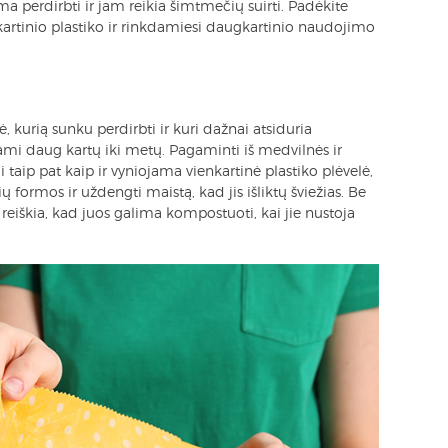
a perdirbti ir jam reikia šimtmečių suirti. Padėkite
artinio plastiko ir rinkdamiesi daugkartinio naudojimo
ė, kurią sunku perdirbti ir kuri dažnai atsiduria
jami daug kartų iki metų. Pagaminti iš medvilnės ir
taip pat kaip ir vyniojama vienkartinė plastiko plėvelė,
lių formos ir uždengti maistą, kad jis išliktų šviežias. Be
tai reiškia, kad juos galima kompostuoti, kai jie nustoja