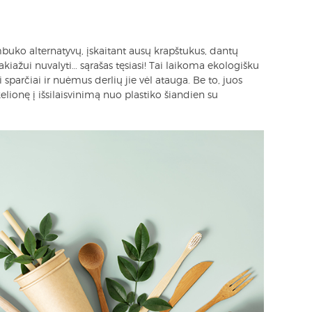
buko alternatyvų, įskaitant ausų krapštukus, dantų
akiažui nuvalyti… sąrašas tęsiasi! Tai laikoma ekologišku
sparčiai ir nuėmus derlių jie vėl atauga. Be to, juos
ionę į išsilaisvinimą nuo plastiko šiandien su