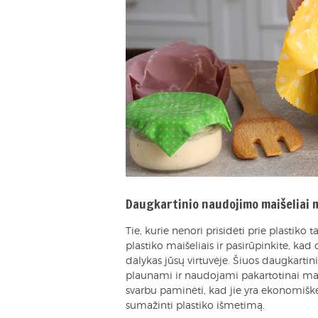
Daugkartinio naudojimo maišeliai m
Tie, kurie nenori prisidėti prie plastiko ta
plastiko maišeliais ir pasirūpinkite, ka
dalykas jūsų virtuvėje. Šiuos daugkartini
plaunami ir naudojami pakartotinai maistu
svarbu paminėti, kad jie yra ekonomišk
sumažinti plastiko išmetimą.