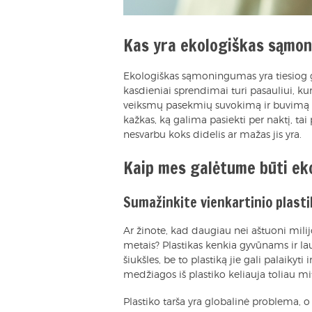
Kas yra ekologiškas sąmo
Ekologiškas sąmoningumas yra tiesiog g
kasdieniai sprendimai turi pasauliui, 
veiksmų pasekmių suvokimą ir buvimą
kažkas, ką galima pasiekti per naktį, ta
nesvarbu koks didelis ar mažas jis yra.
Kaip mes galėtume būti ek
Sumažinkite vienkartinio plasti
Ar žinote, kad daugiau nei aštuoni mili
metais? Plastikas kenkia gyvūnams ir lauk
šiukšles, be to plastiką jie gali palaiky
medžiagos iš plastiko keliauja toliau m
Plastiko tarša yra globalinė problema, o 