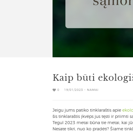
Kaip būti ekolog
0
19/01/2023 -
NAMAI
Jeigu jums patiko tinklaraštis apie
ekolo
šis tinklaraštis įkvėps jus tęsti ir prii
Tegul 2023 metai būna tie metai, kai j
Nesate tikri, nuo ko pradėti? Šiame tin