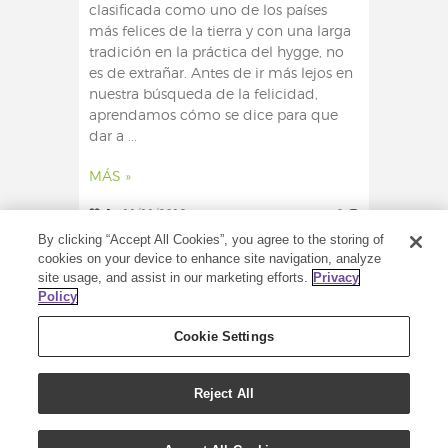
clasificada como uno de los países
más felices de la tierra y con una larga
tradición en la práctica del hygge, no
es de extrañar. Antes de ir más lejos en
nuestra búsqueda de la felicidad,
aprendamos cómo se dice para que
dar a ...
MÁS »
1
11/11/2019
0
By clicking “Accept All Cookies”, you agree to the storing of
cookies on your device to enhance site navigation, analyze
site usage, and assist in our marketing efforts.
Privacy
Policy
Cookie Settings
Reject All
DERECHOS DE AUTOR (C) 2020 - TODOS LOS
DERECHOS RESERVADOS - YOUNG LIVING