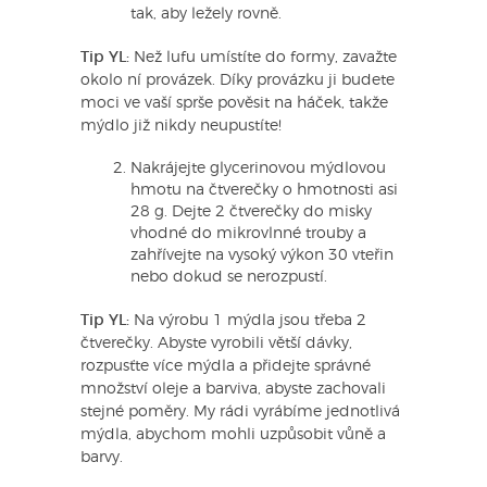
tak, aby ležely rovně.
Tip YL:
Než lufu umístíte do formy, zavažte
okolo ní provázek. Díky provázku ji budete
moci ve vaší sprše pověsit na háček, takže
mýdlo již nikdy neupustíte!
Nakrájejte glycerinovou mýdlovou
hmotu na čtverečky o hmotnosti asi
28 g. Dejte 2 čtverečky do misky
vhodné do mikrovlnné trouby a
zahřívejte na vysoký výkon 30 vteřin
nebo dokud se nerozpustí.
Tip YL:
Na výrobu 1 mýdla jsou třeba 2
čtverečky. Abyste vyrobili větší dávky,
rozpusťte více mýdla a přidejte správné
množství oleje a barviva, abyste zachovali
stejné poměry. My rádi vyrábíme jednotlivá
mýdla, abychom mohli uzpůsobit vůně a
barvy.