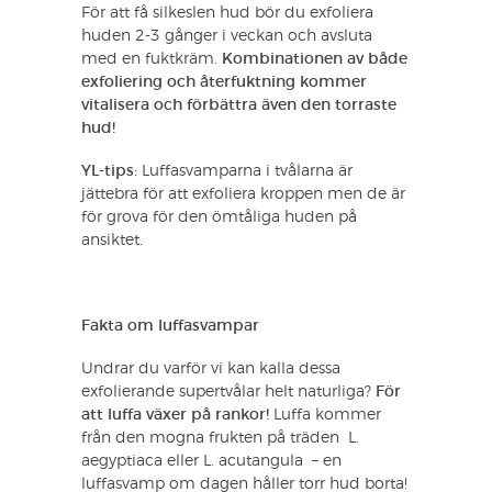
För att få silkeslen hud bör du exfoliera
huden 2-3 gånger i veckan och avsluta
med en fuktkräm.
Kombinationen av både
exfoliering och återfuktning kommer
vitalisera och förbättra även den torraste
hud!
YL-tips:
Luffasvamparna i tvålarna är
jättebra för att exfoliera kroppen men de är
för grova för den ömtåliga huden på
ansiktet.
Fakta om luffasvampar
Undrar du varför vi kan kalla dessa
exfolierande supertvålar helt naturliga?
För
att luffa växer på rankor!
Luffa kommer
från den mogna frukten på träden L.
aegyptiaca eller L. acutangula – en
luffasvamp om dagen håller torr hud borta!