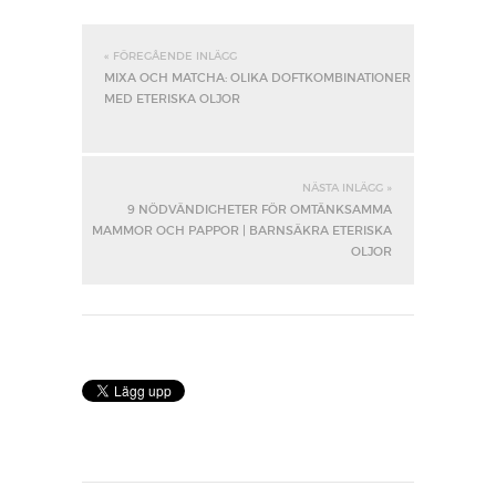
« FÖREGÅENDE INLÄGG
MIXA OCH MATCHA: OLIKA DOFTKOMBINATIONER
MED ETERISKA OLJOR
NÄSTA INLÄGG »
9 NÖDVÄNDIGHETER FÖR OMTÄNKSAMMA
MAMMOR OCH PAPPOR | BARNSÄKRA ETERISKA
OLJOR