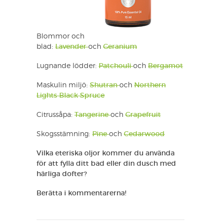
Blommor och
blad:
Lavender
och
Geranium
Lugnande lödder:
Patchouli
och
Bergamot
Maskulin miljö:
Shutran
och
Northern
Lights Black Spruce
Citrussåpa:
Tangerine
och
Grapefruit
Skogsstämning:
Pine
och
Cedarwood
Vilka eteriska oljor kommer du använda
för att fylla ditt bad eller din dusch med
härliga dofter?
Berätta i kommentarerna!