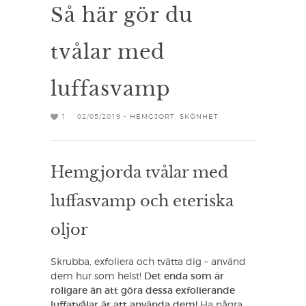
Så här gör du
tvålar med
luffasvamp
1
02/05/2019 -
HEMGJORT
,
SKÖNHET
Hemgjorda tvålar med
luffasvamp och eteriska
oljor
Skrubba, exfoliera och tvätta dig – använd
dem hur som helst!
Det enda som är
roligare än att göra dessa exfolierande
luffatvålar är att använda dem!
Ha några