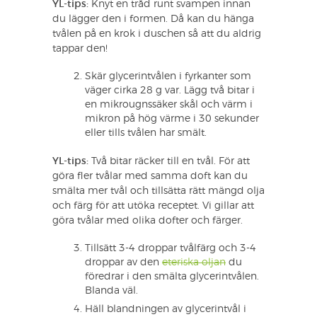
YL-tips:
Knyt en tråd runt svampen innan
du lägger den i formen. Då kan du hänga
tvålen på en krok i duschen så att du aldrig
tappar den!
Skär glycerintvålen i fyrkanter som
väger cirka 28 g var. Lägg två bitar i
en mikrougnssäker skål och värm i
mikron på hög värme i 30 sekunder
eller tills tvålen har smält.
YL-tips:
Två bitar räcker till en tvål. För att
göra fler tvålar med samma doft kan du
smälta mer tvål och tillsätta rätt mängd olja
och färg för att utöka receptet. Vi gillar att
göra tvålar med olika dofter och färger.
Tillsätt 3-4 droppar tvålfärg och 3-4
droppar av den
eteriska oljan
du
föredrar i den smälta glycerintvålen.
Blanda väl.
Häll blandningen av glycerintvål i