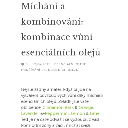
Míchání a
kombinování:
kombinace vůní
esenciálních olejů
0
12/04/2019 -
ESENCIÁLNÍ OLEJE
,
POUŽÍVÁNÍ ESENCIÁLNÍCH OLEJŮ
Nejste žádný amatér, když přijde na
vytváření povzbudivých vůní díky míchání
esenciálních olejů. Zvládli jste vaše
oblíbence:
Cinnamon Bark
&
Orange
,
Lavender
&
+
Peppermint
,
Lemon
&
Lime
.
Teď je na čase odvážit se vystoupit z vaší
komfortní zóny a začít míchat svěží,