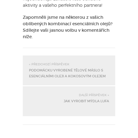
aktivity a vašeho perfektního partnera!
Zapomněli jsme na některou z vašich
oblíbených kombinací esenciálních olejů?
Sdílejte vaši jasnou volbu v komentářích
níže.
« PŘEDCHOZÍ PŘÍSPĚVEK
PODOMÁCKU VYROBENÉ TĚLOVÉ MÁSLO S
ESENCIÁLNÍMI OLEJI A KOKOSOVÝM OLEJEM
DALŠÍ PŘÍSPĚVEK »
JAK VYROBIT MÝDLA LUFA