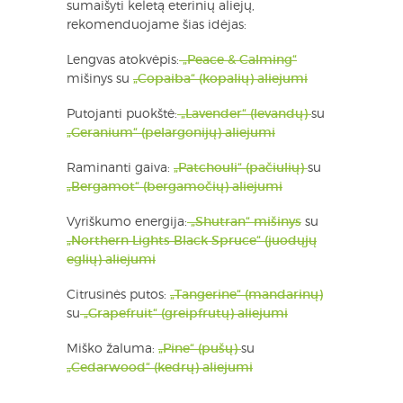
sumaišyti keletą eterinių aliejų,
rekomenduojame šias idėjas:
Lengvas atokvėpis:
„Peace & Calming“
mišinys su
„Copaiba“ (kopalių) aliejumi
Putojanti puokštė:
„Lavender“ (levandų)
su
„Geranium“ (pelargonijų) aliejumi
Raminanti gaiva:
„Patchouli“ (pačiulių)
su
„Bergamot“ (bergamočių) aliejumi
Vyriškumo energija:
„Shutran“
mišinys
su
„Northern Lights Black Spruce“ (juodųjų
eglių) aliejumi
Citrusinės putos:
„Tangerine“ (mandarinų)
su
„Grapefruit“ (greipfrutų) aliejumi
Miško žaluma:
„Pine“ (pušų)
su
„Cedarwood“ (kedrų) aliejumi