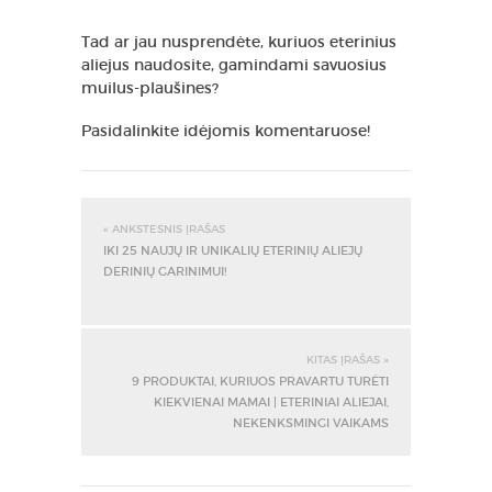
Tad ar jau nusprendėte, kuriuos eterinius
aliejus naudosite, gamindami savuosius
muilus-plaušines?
Pasidalinkite idėjomis komentaruose!
« ANKSTESNIS ĮRAŠAS
IKI 25 NAUJŲ IR UNIKALIŲ ETERINIŲ ALIEJŲ
DERINIŲ GARINIMUI!
KITAS ĮRAŠAS »
9 PRODUKTAI, KURIUOS PRAVARTU TURĖTI
KIEKVIENAI MAMAI | ETERINIAI ALIEJAI,
NEKENKSMINGI VAIKAMS