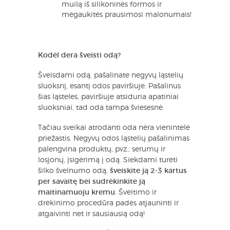
muilą iš silikoninės formos ir
mėgaukitės prausimosi malonumais!
Kodėl dera šveisti odą?
Šveisdami odą, pašalinate negyvų ląstelių
sluoksnį, esantį odos paviršiuje. Pašalinus
šias ląsteles, paviršiuje atsiduria apatiniai
sluoksniai, tad oda tampa šviesesnė.
Tačiau sveikai atrodanti oda nėra vienintelė
priežastis. Negyvų odos ląstelių pašalinimas
palengvina produktų, pvz., serumų ir
losjonų, įsigėrimą į odą. Siekdami turėti
šilko švelnumo odą,
šveiskite ją 2-3 kartus
per savaitę bei sudrėkinkite ją
maitinamuoju kremu
. Šveitimo ir
drėkinimo procedūra padės atjauninti ir
atgaivinti net ir sausiausią odą!