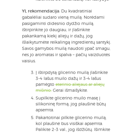
YL rekomendacija:
Du kvadratiniai
gabalėliai sudaro vieną muilą. Norėdami
pasigaminti didesnio dydžio muilą,
ištirpinkite jo daugiau, ir įlašinkite
pakankamą kiekį aliejų ir dažų, jog
išlaikytumėte reikalingą ingredientų santykį.
Savos gamybos muilą naudoti ypač smagu,
nes jo aromatas ir spalva – pačių vaizduotės
vaisius.
Į ištirpdytą glicerino muilą įlašinkite
3-4 lašus muilo dažų ir 3-4 lašus
pamėgto
eterinio aliejaus ar aliejų
mišinio.
Gerai išmaišykite.
Supilkite glicerino muilo masę į
silikoninę formą, jog plaušinė būtų
apsemta.
Pakartotinai pilkite glicerino muilą,
kol plaušinė bus visiškai apsemta.
Palikite 2-3 val., jog išdžiūtų. Išimkite