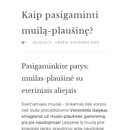
Kaip pasigaminti
muilą-plaušinę?
1
03/05/2019 -
GROŽIS
,
PASIDARYK PATS
Pasigaminkite patys:
muilas-plaušinė su
eteriniais aliejais
Šveičiamasis muilas – tinkamas tiek vonios,
tiek dušo procedūroms!
Vienintelis dalykas,
smagesnis už muilo-plaušinės gaminimą,
yra jos naudojimas!
Laikykite šį muilą prie
kriauklės rankų prausimui arba naudokite