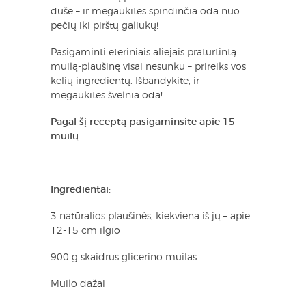
duše – ir mėgaukitės spindinčia oda nuo
pečių iki pirštų galiukų!
Pasigaminti eteriniais aliejais praturtintą
muilą-plaušinę visai nesunku – prireiks vos
kelių ingredientų. Išbandykite, ir
mėgaukitės švelnia oda!
Pagal šį receptą pasigaminsite apie 15
muilų.
Ingredientai:
3 natūralios plaušinės, kiekviena iš jų – apie
12-15 cm ilgio
900 g skaidrus glicerino muilas
Muilo dažai