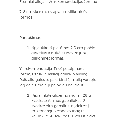
Eteriniai aliejai – žr. rekomendacijas žemiau
7-8 cm skersmens apvalios silikoninės
formos
Paruošimas:
Išpjaukite iš plaušinės 2.5 cm pločio
diskelius ir gulsčiai įdėkite juos į
silikonines formas.
YL rekomendacija:
Prieš patalpinant į
formą, užriškite raištelį aplink plaušinę.
Raišteliu galėsite pakabinti šį muilą vonioje,
jog galėtumėte jį patogiau naudoti!
Padalinkite glicerino muilą į 28 g
kvadrato formos gabaliukus. 2
kvadratinius gabaliukus įdėkite į
mikrobangų krosnelės indą ir
kaitinkite 30 sekundžių, kol išsilydys.