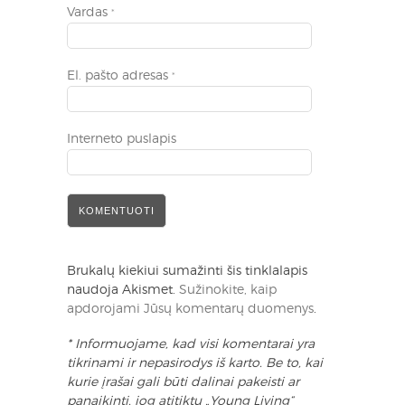
Vardas
*
El. pašto adresas
*
Interneto puslapis
Brukalų kiekiui sumažinti šis tinklalapis
naudoja Akismet.
Sužinokite, kaip
apdorojami Jūsų komentarų duomenys
.
* Informuojame, kad visi komentarai yra
tikrinami ir nepasirodys iš karto. Be to, kai
kurie įrašai gali būti dalinai pakeisti ar
panaikinti, jog atitiktų „Young Living“