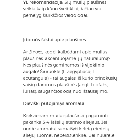
YL rekomendacija:
Šių muilų plaušinės
veikia kaip kūno šveitikliai, tačiau yra
pernelyg šiurkščios veido odai.
Įdomūs faktai apie plaušines
Ar žinote, kodėl kalbėdami apie muilus-
plaušines, akcentuojame, jų natūralumą?
Nes plaušinės gaminamos
iš vijoklinio
augalo!
Šiūruoklė (L. aegyptiaca; L.
acutangula) – tai augalas, iš kurio prinokusių
vaisių daromos plaušinės (angl. Loofahs;
luffas), saugančios odą nuo išsausėjimo.
Dieviški putojantys aromatai
Kiekvienam muilui-plaušinei pagaminti
pakanka 3-4 lašelių eterinio aliejaus. Jei
norite aromatui sumaišyti keletą eterinių
aliejų, tuomet nepersistenkite. Jei nutarėte