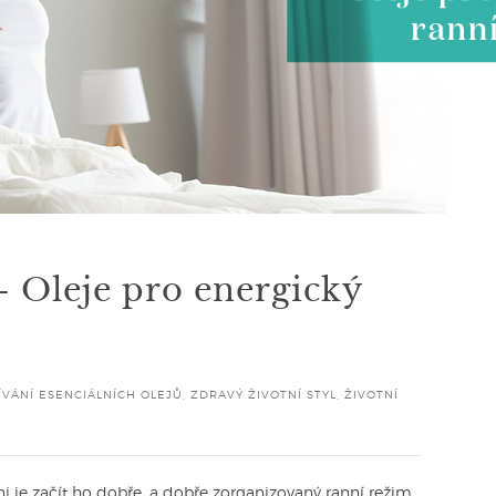
 – Oleje pro energický
VÁNÍ ESENCIÁLNÍCH OLEJŮ
,
ZDRAVÝ ŽIVOTNÍ STYL
,
ŽIVOTNÍ
i je začít ho dobře, a dobře zorganizovaný ranní režim