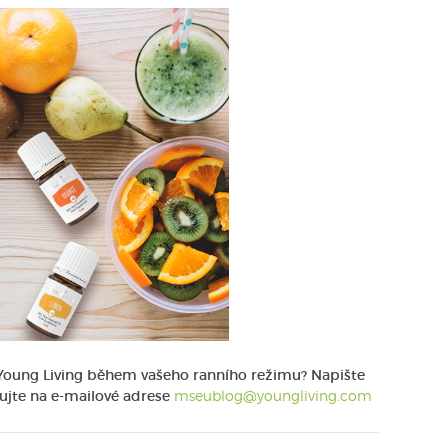
je Young Living během vašeho ranního režimu? Napište
ujte na e-mailové adrese
mseublog@youngliving.com