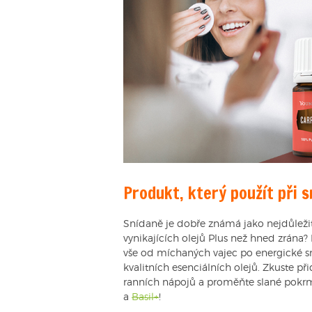
Produkt, který použít při s
Snídaně je dobře známá jako nejdůležitěj
vynikajících olejů Plus než hned zrána? 
vše od míchaných vajec po energické s
kvalitních esenciálních olejů. Zkuste při
ranních nápojů a proměňte slané pokrm
a
Basil+
!