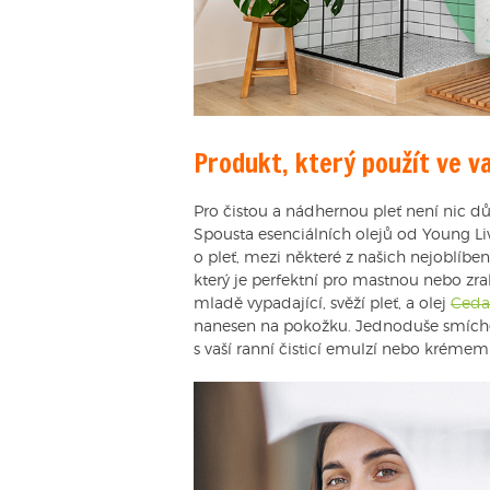
Produkt, který použít ve v
Pro čistou a nádhernou pleť není nic dů
Spousta esenciálních olejů od Young Liv
o pleť, mezi některé z našich nejoblíbeně
který je perfektní pro mastnou nebo zral
mladě vypadající, svěží pleť, a olej
Ceda
nanesen na pokožku. Jednoduše smíche
s vaší ranní čisticí emulzí nebo krémem 