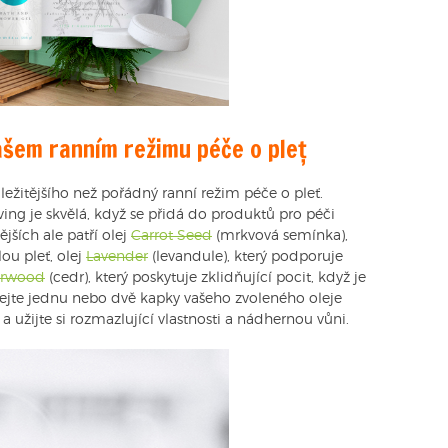
ašem ranním režimu péče o pleť
ležitějšího než pořádný ranní režim péče o pleť.
ing je skvělá, když se přidá do produktů pro péči
jších ale patří olej
Carrot Seed
(mrkvová semínka),
ou pleť, olej
Lavender
(levandule), který podporuje
rwood
(cedr), který poskytuje zklidňující pocit, když je
jte jednu nebo dvě kapky vašeho zvoleného oleje
a užijte si rozmazlující vlastnosti a nádhernou vůni.