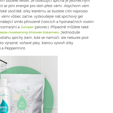
tom budete vědět, že osvěžující sprcha je jedinečným
ítit se plni energie pro den před vámi. Abychom vám
ské útočiště, díky kterému se budete cítit naprosto
d vámi vůbec začne, vyzkoušejte náš sprchový gel
nášející směs přirozeně čisticích a hydratačních rostlin
rozmarýn) a
Juniper
(jalovec). Případně můžete také
reeze Awakening Shower Steamers
. Jednoduše
odlahu sprchy (tam, kde se namočí, ale nebude pod
 výrazné, voňavé páry, kterou vytvoří díky
) a Peppermint.