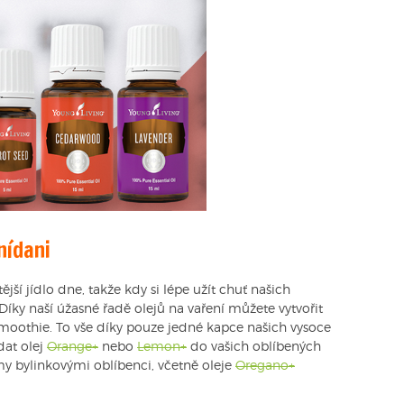
nídani
ší jídlo dne, takže kdy si lépe užít chuť našich
Díky naší úžasné řadě olejů na vaření můžete vytvořit
moothie. To vše díky pouze jedné kapce našich vysoce
dat olej
Orange+
nebo
Lemon+
do vašich oblíbených
y bylinkovými oblíbenci, včetně oleje
Oregano+