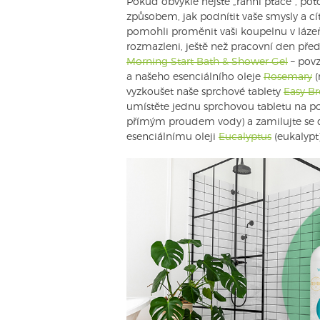
Pokud obvykle nejste „ranní ptáče“, po
způsobem, jak podnítit vaše smysly a c
pomohli proměnit vaši koupelnu v lázeň
rozmazleni, ještě než pracovní den pře
Morning Start Bath & Shower Gel
– povz
a našeho esenciálního oleje
Rosemary
(
vyzkoušet naše sprchové tablety
Easy B
umístěte jednu sprchovou tabletu na p
přímým proudem vody) a zamilujte se do
esenciálnímu oleji
Eucalyptus
(eukalypt