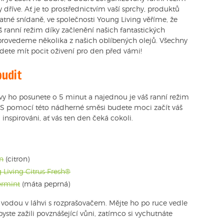
dříve. Ať je to prostřednictvím vaší sprchy, produktů
atné snídaně, ve společnosti Young Living věříme, že
áš ranní režim díky začlenění našich fantastických
 provedeme několika z našich oblíbených olejů. Všechny
dete mít pocit oživení pro den před vámi!
budit
 vy ho posunete o 5 minut a najednou je váš ranní režim
e. S pomocí této nádherné směsi budete moci začít váš
 inspirováni, ať vás ten den čeká cokoli.
n
(citron)
 Living Citrus Fresh®
ermint
(máta peprná)
vodou v láhvi s rozprašovačem. Mějte ho po ruce vedle
byste zažili povznášející vůni, zatímco si vychutnáte