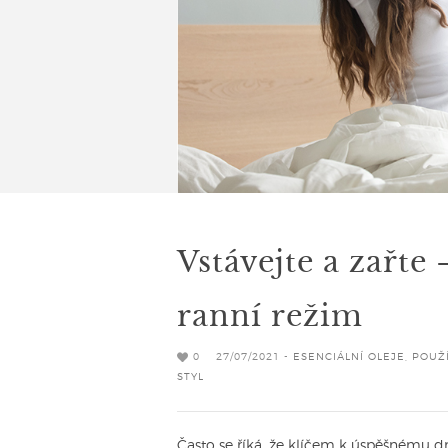
Vstávejte a zařte
ranní režim
0
27/07/2021 -
ESENCIÁLNÍ OLEJE
,
POUŽÍ
STYL
Často se říká, že klíčem k úspěšnému dn