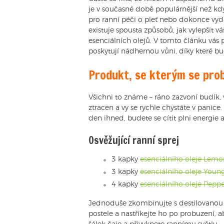
je v současné době populárnější než kdy 
pro ranní péči o pleť nebo dokonce vyd
existuje spousta způsobů, jak vylepšit v
esenciálních olejů. V tomto článku vás
poskytují nádhernou vůni, díky které bu
Produkt, se kterým se pro
Všichni to známe – ráno zazvoní budík,
ztracen a vy se rychle chystáte v panic
den ihned, budete se cítit plni energie a
Osvěžující ranní sprej
3 kapky
esenciálního oleje Lemo
3 kapky
esenciálního oleje Young
4 kapky
esenciálního oleje Pepp
Jednoduše zkombinujte s destilovanou 
postele a nastříkejte ho po probuzení, a