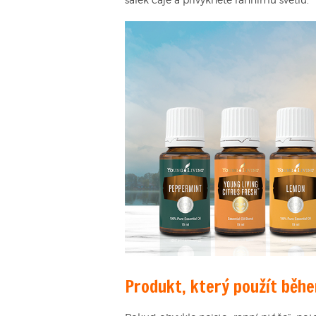
šálek čaje a přivyknete rannímu světlu.
Produkt, který použít běh