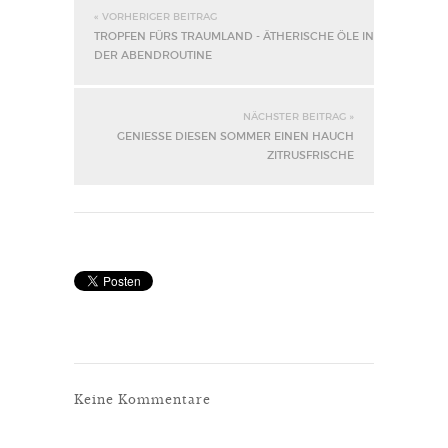
« VORHERIGER BEITRAG
TROPFEN FÜRS TRAUMLAND - ÄTHERISCHE ÖLE IN
DER ABENDROUTINE
NÄCHSTER BEITRAG »
GENIESSE DIESEN SOMMER EINEN HAUCH Z
ITRUSFRISCHE
Keine Kommentare