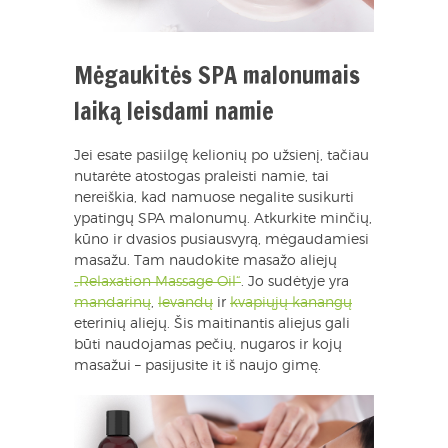
Mėgaukitės SPA malonumais
laiką leisdami namie
Jei esate pasiilgę kelionių po užsienį, tačiau
nutarėte atostogas praleisti namie, tai
nereiškia, kad namuose negalite susikurti
ypatingų SPA malonumų. Atkurkite minčių,
kūno ir dvasios pusiausvyrą, mėgaudamiesi
masažu. Tam naudokite masažo aliejų
„Relaxation Massage Oil“
. Jo sudėtyje yra
mandarinų
,
levandų
ir
kvapiųjų kanangų
eterinių aliejų. Šis maitinantis aliejus gali
būti naudojamas pečių, nugaros ir kojų
masažui – pasijusite it iš naujo gimę.