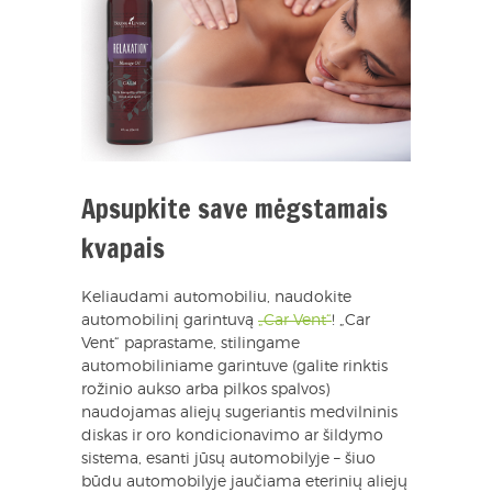
Apsupkite save mėgstamais
kvapais
Keliaudami automobiliu, naudokite
automobilinį garintuvą
„Car Vent“
! „Car
Vent“ paprastame, stilingame
automobiliniame garintuve (galite rinktis
rožinio aukso arba pilkos spalvos)
naudojamas aliejų sugeriantis medvilninis
diskas ir oro kondicionavimo ar šildymo
sistema, esanti jūsų automobilyje – šiuo
būdu automobilyje jaučiama eterinių aliejų