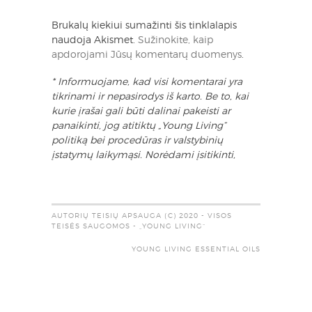
Brukalų kiekiui sumažinti šis tinklalapis
naudoja Akismet.
Sužinokite, kaip
apdorojami Jūsų komentarų duomenys
.
* Informuojame, kad visi komentarai yra
tikrinami ir nepasirodys iš karto. Be to, kai
kurie įrašai gali būti dalinai pakeisti ar
panaikinti, jog atitiktų „Young Living“
politiką bei procedūras ir valstybinių
įstatymų laikymąsi. Norėdami įsitikinti,
AUTORIŲ TEISIŲ APSAUGA (C) 2020 - VISOS
TEISĖS SAUGOMOS - „YOUNG LIVING“
YOUNG LIVING ESSENTIAL OILS