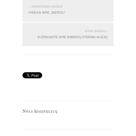
« ANKSTESNIS ĮRAŠAS
VISKAS APIE „NEROLI“
KITAS ĮRAŠAS »
SUŽINOKITE APIE IMBIERŲ ETERINĮ ALIEJŲ
Nėra komentarų