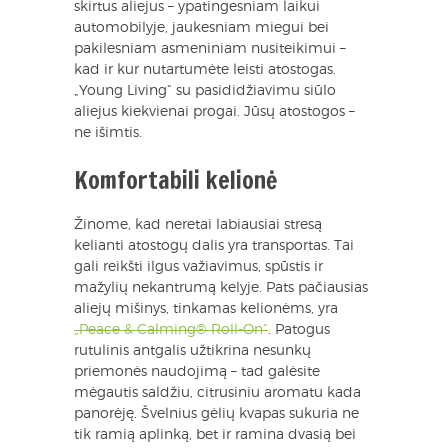
skirtus aliejus – ypatingesniam laikui
automobilyje, jaukesniam miegui bei
pakilesniam asmeniniam nusiteikimui –
kad ir kur nutartumėte leisti atostogas.
„Young Living“ su pasididžiavimu siūlo
aliejus kiekvienai progai. Jūsų atostogos –
ne išimtis.
Komfortabili kelionė
Žinome, kad neretai labiausiai stresą
kelianti atostogų dalis yra transportas. Tai
gali reikšti ilgus važiavimus, spūstis ir
mažylių nekantrumą kelyje. Pats pačiausias
aliejų mišinys, tinkamas kelionėms, yra
„Peace & Calming® Roll-On“
. Patogus
rutulinis antgalis užtikrina nesunkų
priemonės naudojimą – tad galėsite
mėgautis saldžiu, citrusiniu aromatu kada
panorėję. Švelnius gėlių kvapas sukuria ne
tik ramią aplinką, bet ir ramina dvasią bei