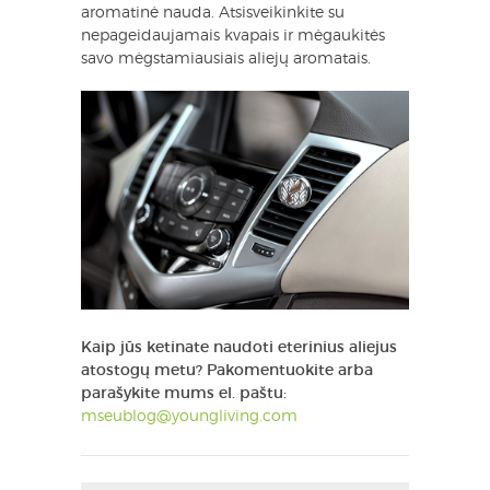
aromatinė nauda. Atsisveikinkite su
nepageidaujamais kvapais ir mėgaukitės
savo mėgstamiausiais aliejų aromatais.
Kaip jūs ketinate naudoti eterinius aliejus
atostogų metu? Pakomentuokite arba
parašykite mums el. paštu:
mseublog@youngliving.com