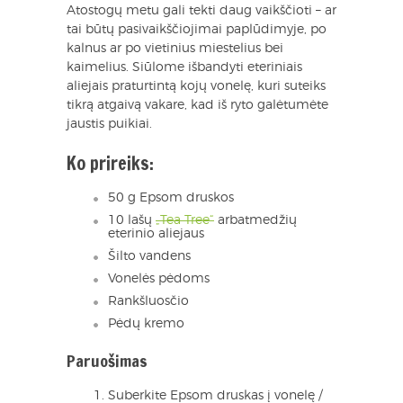
Atostogų metu gali tekti daug vaikščioti – ar
tai būtų pasivaikščiojimai paplūdimyje, po
kalnus ar po vietinius miestelius bei
kaimelius. Siūlome išbandyti eteriniais
aliejais praturtintą kojų vonelę, kuri suteiks
tikrą atgaivą vakare, kad iš ryto galėtumėte
jaustis puikiai.
Ko prireiks:
50 g Epsom druskos
10 lašų
„Tea Tree“
arbatmedžių
eterinio aliejaus
Šilto vandens
Vonelės pėdoms
Rankšluosčio
Pėdų kremo
Paruošimas
Suberkite Epsom druskas į vonelę /