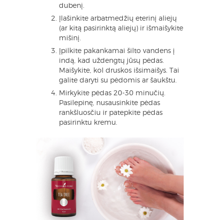
dubenį.
Įlašinkite arbatmedžių eterinį aliejų
(ar kitą pasirinktą aliejų) ir išmaišykite
mišinį.
Įpilkite pakankamai šilto vandens į
indą, kad uždengtų jūsų pėdas.
Maišykite, kol druskos išsimaišys. Tai
galite daryti su pėdomis ar šaukštu.
Mirkykite pėdas 20-30 minučių.
Pasilepinę, nusausinkite pėdas
rankšluosčiu ir patepkite pėdas
pasirinktu kremu.