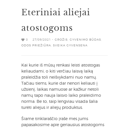
Eteriniai aliejai
atostogoms
0
27/09/2021 -
GROŽIS
,
GYVENIMO BŪDAS
,
ODOS PRIEŽIŪRA
,
SVEIKA GYVENSENA
Kai kurie iš mūsų renkasi leisti atostogas
keliaudami, o kiti verčiau laisvą laiką
praleidžia toli neišvykdami nuo namų.
Tačiau tiems, kurie dar nenori keliauti į
užsienį, laikas namuose ar kažkur netoli
namų tapo nauja laisvo laiko praleidimo
norma. Be to, taip lengviau visada šalia
turėti aliejus ir aliejų produktus.
Šiame tinklaraščio įraše mes jums
papasakosime apie geriausius atostogoms