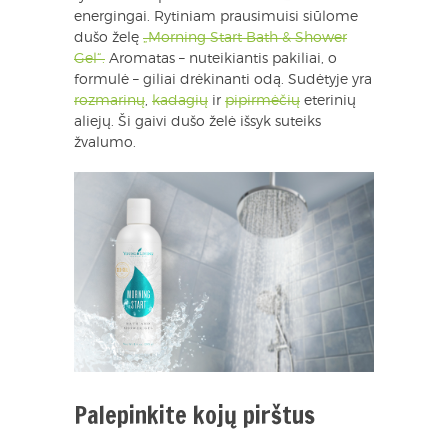
energingai. Rytiniam prausimuisi siūlome
dušo želę
„Morning Start Bath & Shower
Gel“.
Aromatas – nuteikiantis pakiliai, o
formulė – giliai drėkinanti odą. Sudėtyje yra
rozmarinų
,
kadagių
ir
pipirmėčių
eterinių
aliejų. Ši gaivi dušo želė išsyk suteiks
žvalumo.
Palepinkite kojų pirštus