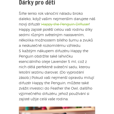
Dárky pro děti
Šiřte tento rok vánoční náladu široko
daleko, když vašim nejmenším darujete náš
nový difuzér
Happy the Penguin Diffuser
!
Happy zajisté potěší celou vaši rodinu díky
sedmi různým světelným nastavením,
několika možnostem bílého šumu a zvuků
a neskutečně roztomilému vzhledu.
S každým nákupem difuzéru Happy the
Penguin obdržíte také lahvičku
esenciálního oleje Lavender 5 ml, což z
nich dělá perfektně sváteční sadu, kterou
letošní sezónu darovat. (Do vyprodání
zásob.) Pokud vaši nejmenší opravdu milují
difuzér Happy the Penguin, můžete také
zvážit investici do Feather the Owl, dalšího
výjimečného difuzéru, jehož používání si
zajisté užije celá vaše rodina.