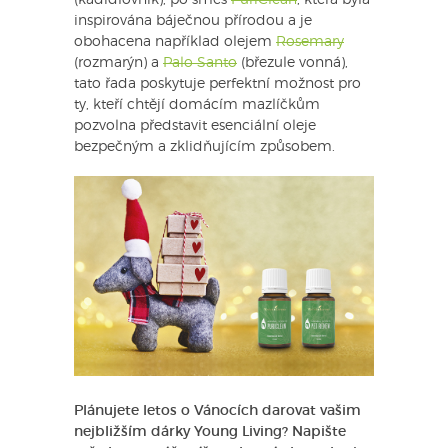
(kadidlovník), po směs
PuriClean
, která byla
inspirována báječnou přírodou a je
obohacena například olejem
Rosemary
(rozmarýn) a
Palo Santo
(březule vonná),
tato řada poskytuje perfektní možnost pro
ty, kteří chtějí domácím mazlíčkům
pozvolna představit esenciální oleje
bezpečným a zklidňujícím způsobem.
Plánujete letos o Vánocích darovat vašim
nejbližším dárky Young Living? Napište