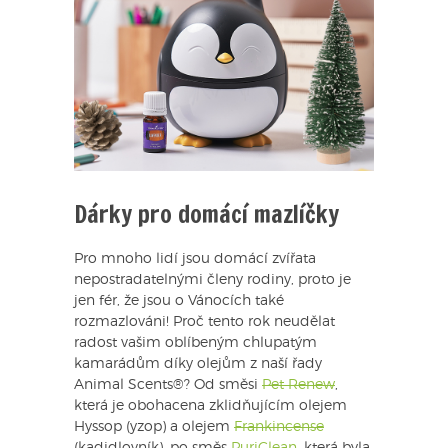
Dárky pro domácí mazlíčky
Pro mnoho lidí jsou domácí zvířata
nepostradatelnými členy rodiny, proto je
jen fér, že jsou o Vánocích také
rozmazlováni! Proč tento rok neudělat
radost vašim oblíbeným chlupatým
kamarádům díky olejům z naší řady
Animal Scents®? Od směsi
Pet Renew
,
která je obohacena zklidňujícím olejem
Hyssop (yzop) a olejem
Frankincense