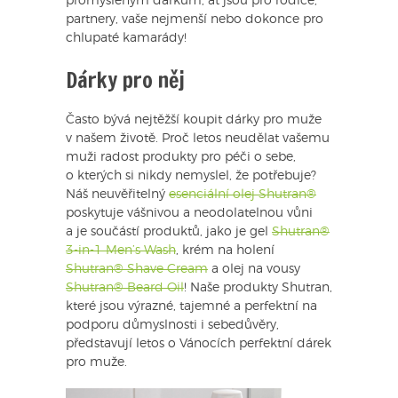
promyšleným dárkům, ať jsou pro rodiče,
partnery, vaše nejmenší nebo dokonce pro
chlupaté kamarády!
Dárky pro něj
Často bývá nejtěžší koupit dárky pro muže
v našem životě. Proč letos neudělat vašemu
muži radost produkty pro péči o sebe,
o kterých si nikdy nemyslel, že potřebuje?
Náš neuvěřitelný
esenciální olej Shutran®
poskytuje vášnivou a neodolatelnou vůni
a je součástí produktů, jako je gel
Shutran®
3-in-1 Men’s Wash
, krém na holení
Shutran® Shave Cream
a olej na vousy
Shutran® Beard Oil
! Naše produkty Shutran,
které jsou výrazné, tajemné a perfektní na
podporu důmyslnosti i sebedůvěry,
představují letos o Vánocích perfektní dárek
pro muže.