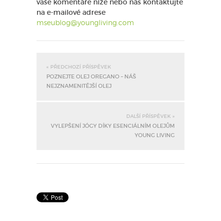
vaše komentáře níže nebo nás kontaktujte
na e-mailové adrese
mseublog@youngliving.com
« PŘEDCHOZÍ PŘÍSPĚVEK
POZNEJTE OLEJ OREGANO – NÁŠ
NEJZNAMENITĚJŠÍ OLEJ
DALŠÍ PŘÍSPĚVEK »
VYLEPŠENÍ JÓGY DÍKY ESENCIÁLNÍM OLEJŮM
YOUNG LIVING