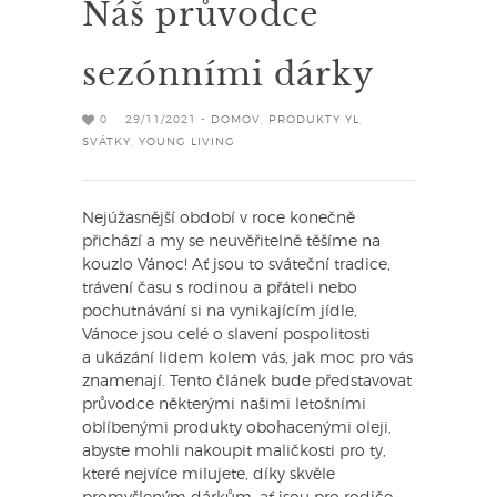
Náš průvodce
sezónními dárky
0
29/11/2021 -
DOMOV
,
PRODUKTY YL
,
SVÁTKY
,
YOUNG LIVING
Nejúžasnější období v roce konečně
přichází a my se neuvěřitelně těšíme na
kouzlo Vánoc! Ať jsou to sváteční tradice,
trávení času s rodinou a přáteli nebo
pochutnávání si na vynikajícím jídle,
Vánoce jsou celé o slavení pospolitosti
a ukázání lidem kolem vás, jak moc pro vás
znamenají. Tento článek bude představovat
průvodce některými našimi letošními
oblíbenými produkty obohacenými oleji,
abyste mohli nakoupit maličkosti pro ty,
které nejvíce milujete, díky skvěle