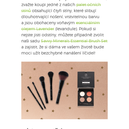
zvažte koupi jedné z našich
palet očních
stínů
obsahující čtyři stíny, které slibují
dlouhotrvající nošení, vrstvitelnou barvu
a jsou obohaceny voňavým
esenciálním
olejem Lavender
(levandule). Pokud si
nejste jisti odstíny, můžete případně zvolit
naši sadu
Savvy Minerals Essential Brush Set
a zajistit, že si dáma ve vašem životě bude
moci užít bezchybné nanášení líčidel!