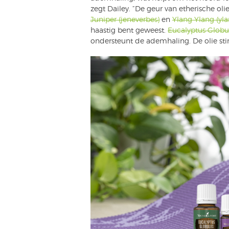
zegt Dailey. “De geur van etherische o
Juniper (jeneverbes)
en
Ylang Ylang (yla
haastig bent geweest.
Eucalyptus Globu
ondersteunt de ademhaling. De olie stim