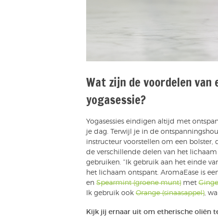
Wat zijn de voordelen van 
yogasessie?
Yogasessies eindigen altijd met ontspa
je dag. Terwijl je in de ontspanningsh
instructeur voorstellen om een bolster,
de verschillende delen van het lichaa
gebruiken. “Ik gebruik aan het einde van
het lichaam ontspant. AromaEase is e
en
Spearmint (groene munt)
met
Ginge
Ik gebruik ook
Orange (sinaasappel)
, w
Kijk jij ernaar uit om etherische oliën 