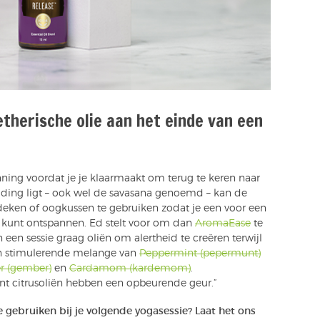
etherische olie aan het einde van een
nning voordat je je klaarmaakt om terug te keren naar
ouding ligt – ook wel de savasana genoemd – kan de
 deken of oogkussen te gebruiken zodat je een voor een
m kunt ontspannen. Ed stelt voor om dan
AromaEase
te
 een sessie graag oliën om alertheid te creëren terwijl
en stimulerende melange van
Peppermint (pepermunt)
r (gember)
en
Cardamom (kardemom)
.
ant citrusoliën hebben een opbeurende geur.”
te gebruiken bij je volgende yogasessie? Laat het ons