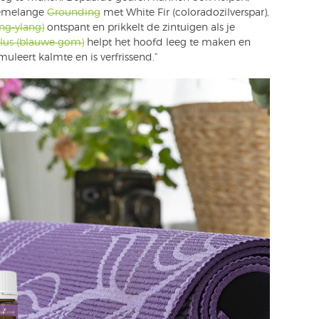
liemelange
Grounding
met White Fir (coloradozilverspar),
ng-ylang)
ontspant en prikkelt de zintuigen als je
lus (blauwe gom)
helpt het hoofd leeg te maken en
uleert kalmte en is verfrissend.”