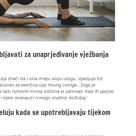
bljavati za unaprjeđivanje vježbanja
ja znači da i ona imaju svoju ulogu, izjavljuje Ed
aliziran za eterična ulja Young Livinga. „Joga je
a radi njihovih mirisa odlična je zamisao. Kad ih spojite,
tijelo stvarajući mnogo snažniji doživljaj.“
jeluju kada se upotrebljavaju tijekom