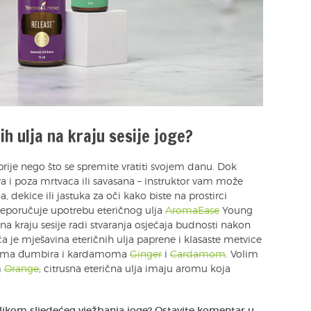
h ulja na kraju sesije joge?
prije nego što se spremite vratiti svojem danu. Dok
iva i poza mrtvaca ili savasana – instruktor vam može
, dekice ili jastuka za oči kako biste na prostirci
 preporučuje upotrebu eteričnog ulja
AromaEase
Young
a na kraju sesije radi stvaranja osjećaja budnosti nakon
a je mješavina eteričnih ulja paprene i klasaste metvice
ljima đumbira i kardamoma
Ginger
i
Cardamom
. Volim
m
Orange
; citrusna eterična ulja imaju aromu koja
prilikom sljedećeg vježbanja joge? Ostavite komentar u