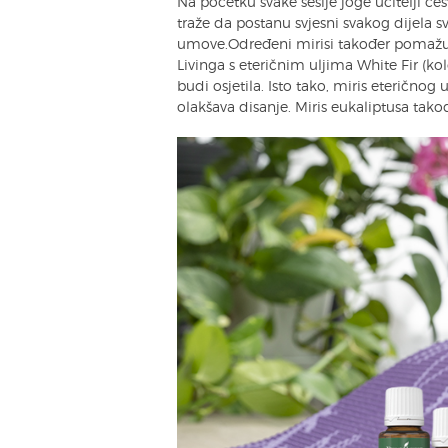
Na početku svake sesije joge učitelji če
traže da postanu svjesni svakog dijela svo
umove.Određeni mirisi također pomažu,
Livinga s eteričnim uljima White Fir (kol
budi osjetila. Isto tako, miris eteričnog 
olakšava disanje. Miris eukaliptusa takođ