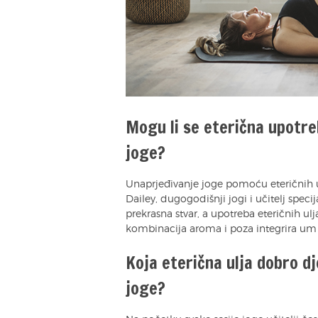
Mogu li se eterična upotre
joge?
Unaprjeđivanje joge pomoću eteričnih ul
Dailey, dugogodišnji jogi i učitelj specij
prekrasna stvar, a upotreba eteričnih ulj
kombinacija aroma i poza integrira um i 
Koja eterična ulja dobro d
joge?