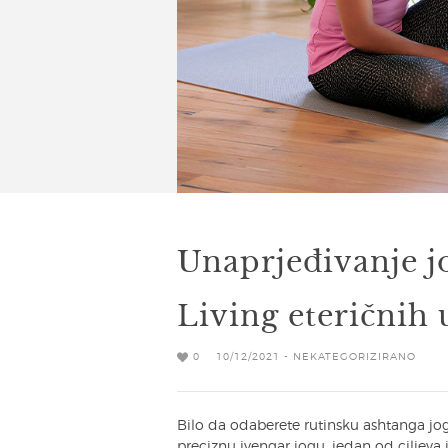
Unaprjeđivanje 
Living eteričnih 
0
10/12/2021 - NEKATEGORIZIRANO
Bilo da odaberete rutinsku ashtanga jog
preciznu iyengar jogu, jedan od ciljeva