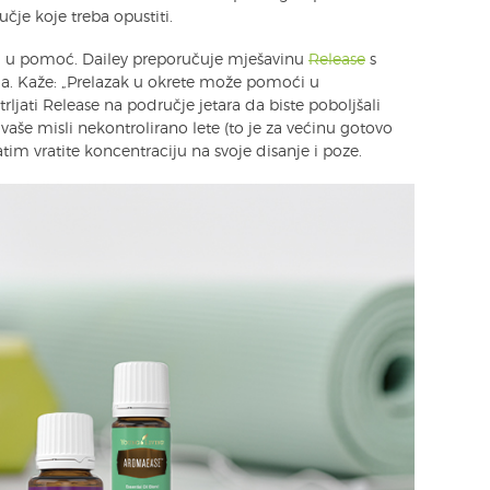
čje koje treba opustiti.
aču u pomoć. Dailey preporučuje mješavinu
Release
s
ma. Kaže: „Prelazak u okrete može pomoći u
rljati Release na područje jetara da biste poboljšali
vaše misli nekontrolirano lete (to je za većinu gotovo
im vratite koncentraciju na svoje disanje i poze.