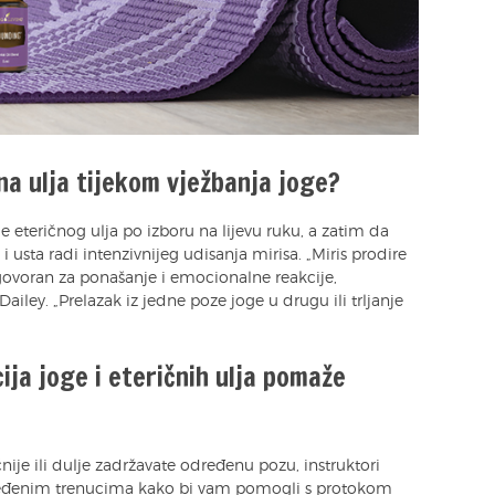
na ulja tijekom vježbanja joge?
je eteričnog ulja po izboru na lijevu ruku, a zatim da
i usta radi intenzivnijeg udisanja mirisa. „Miris prodire
govoran za ponašanje i emocionalne reakcije,
ailey. „Prelazak iz jedne poze joge u drugu ili trljanje
ija joge i eteričnih ulja pomaže
ije ili dulje zadržavate određenu pozu, instruktori
ređenim trenucima kako bi vam pomogli s protokom