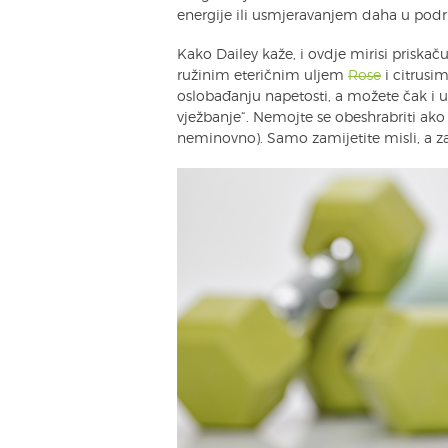
energije ili usmjeravanjem daha u podru
Kako Dailey kaže, i ovdje mirisi prisk
ružinim eteričnim uljem
Rose
i citrusi
oslobađanju napetosti, a možete čak i ut
vježbanje“. Nemojte se obeshrabriti ako 
neminovno). Samo zamijetite misli, a zat