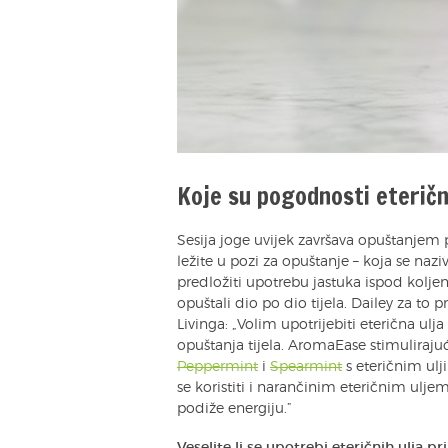
Koje su pogodnosti eterični
Sesija joge uvijek završava opuštanjem 
ležite u pozi za opuštanje – koja se naz
predložiti upotrebu jastuka ispod koljena
opuštali dio po dio tijela. Dailey za to
Livinga: „Volim upotrijebiti eterična ulj
opuštanja tijela. AromaEase stimulirajuć
Peppermint
i
Spearmint
s eteričnim u
se koristiti i narančinim eteričnim ulje
podiže energiju.”
Veselite li se upotrebi eteričnih ulja 