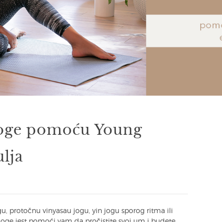
joge pomoću Young
ulja
u, protočnu vinyasau jogu, yin jogu sporog ritma ili
 joge jest pomoći vam da pročistite svoj um i budete