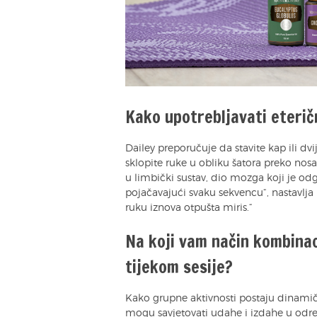
Kako upotrebljavati eterič
Dailey preporučuje da stavite kap ili dvi
sklopite ruke u obliku šatora preko nosa 
u limbički sustav, dio mozga koji je od
pojačavajući svaku sekvencu“, nastavlja D
ruku iznova otpušta miris.“
Na koji vam način kombinac
tijekom sesije?
Kako grupne aktivnosti postaju dinamičn
mogu savjetovati udahe i izdahe u od