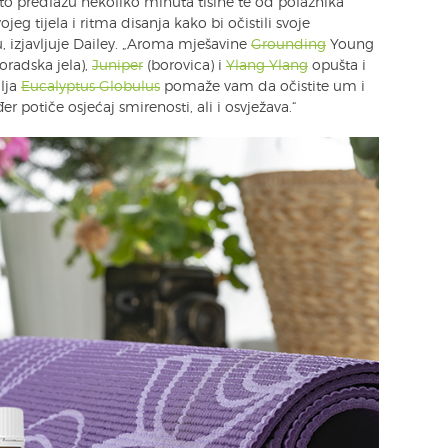
sto predlažu nekoliko minuta tišine te od polaznika
jeg tijela i ritma disanja kako bi očistili svoje
 izjavljuje Dailey. „Aroma mješavine
Grounding
Young
oradska jela),
Juniper
(borovica) i
Ylang Ylang
opušta i
ulja
Eucalyptus Globulus
pomaže vam da očistite um i
er potiče osjećaj smirenosti, ali i osvježava.“