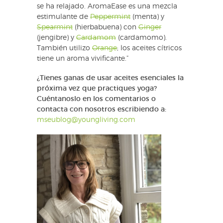
se ha relajado. AromaEase es una mezcla
estimulante de
Peppermint
(menta) y
Spearmint
(hierbabuena) con
Ginger
(jengibre) y
Cardamom
(cardamomo).
También utilizo
Orange
; los aceites cítricos
tiene un aroma vivificante.”
¿Tienes ganas de usar aceites esenciales la
próxima vez que practiques yoga?
Cuéntanoslo en los comentarios o
contacta con nosotros escribiendo a:
mseublog@youngliving.com