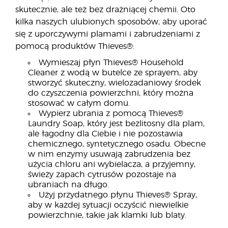
skutecznie, ale też bez drażniącej chemii. Oto
kilka naszych ulubionych sposobów, aby uporać
się z uporczywymi plamami i zabrudzeniami z
pomocą produktów Thieves®:
Wymieszaj płyn Thieves® Household
Cleaner z wodą w butelce ze sprayem, aby
stworzyć skuteczny, wielozadaniowy środek
do czyszczenia powierzchni, który można
stosować w całym domu.
Wypierz ubrania z pomocą Thieves®
Laundry Soap, który jest bezlitosny dla plam,
ale łagodny dla Ciebie i nie pozostawia
chemicznego, syntetycznego osadu. Obecne
w nim enzymy usuwają zabrudzenia bez
użycia chloru ani wybielacza, a przyjemny,
świeży zapach cytrusów pozostaje na
ubraniach na długo.
Użyj przydatnego płynu Thieves® Spray,
aby w każdej sytuacji oczyścić niewielkie
powierzchnie, takie jak klamki lub blaty.