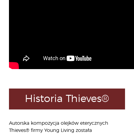
Historia Thieves®
Autorska kompozycja olejków eterycznych
Thieves® firmy Young Living została