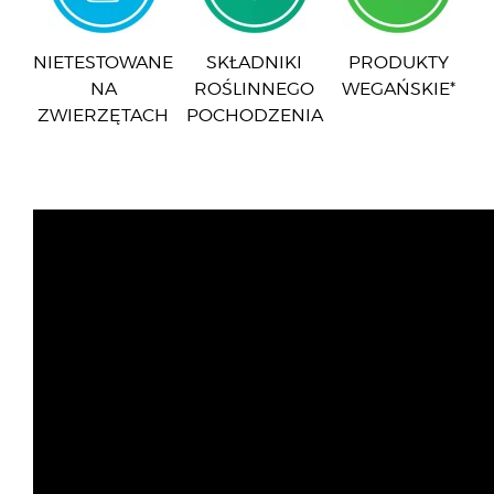
NIETESTOWANE
SKŁADNIKI
PRODUKTY
NA
ROŚLINNEGO
WEGAŃSKIE*
ZWIERZĘTACH
POCHODZENIA