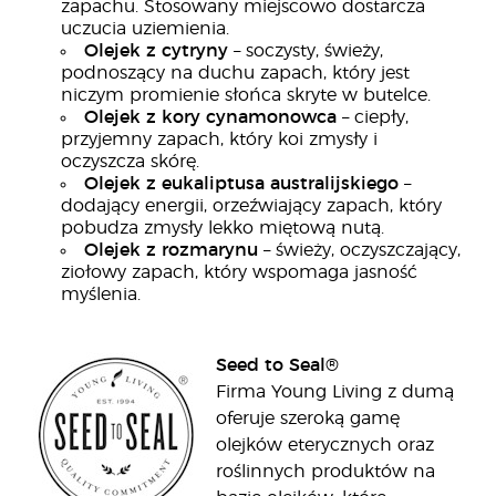
zapachu. Stosowany miejscowo dostarcza
uczucia uziemienia.
Olejek z cytryny
– soczysty, świeży,
podnoszący na duchu zapach, który jest
niczym promienie słońca skryte w butelce.
Olejek z kory cynamonowca
– ciepły,
przyjemny zapach, który koi zmysły i
oczyszcza skórę.
Olejek z eukaliptusa australijskiego
–
dodający energii, orzeźwiający zapach, który
pobudza zmysły lekko miętową nutą.
Olejek z rozmarynu
– świeży, oczyszczający,
ziołowy zapach, który wspomaga jasność
myślenia.
Seed to Seal®
Firma Young Living z dumą
oferuje szeroką gamę
olejków eterycznych oraz
roślinnych produktów na