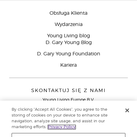
Obsługa Klienta
Wydarzenia
Young Living blog
D. Gary Young Blog
D. Gary Young Foundation
Kariera
SKONTAKTUJ SIĘ Z NAMI
Young Living Europe B.V.
Peizerweg 97
By clicking “Accept All Cookies”, you agree to the
9727 AJ Groningen
storing of cookies on your device to enhance site
Holandia
navigation, analyze site usage, and assist in our
marketing efforts.
Privacy Policy
Young Living Europe Ltd - Europejska siedziba
główna:+44 (0) 20 3935 9000