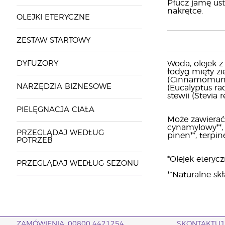
Płucz jamę ust
nakrętce.
OLEJKI ETERYCZNE
ZESTAW STARTOWY
DYFUZORY
Woda, olejek z
łodyg mięty zi
(Cinnamomum zey
NARZĘDZIA BIZNESOWE
(Eucalyptus rad
stewii (Stevia 
PIELĘGNACJA CIAŁA
Może zawierać: 
cynamylowy**, c
PRZEGLĄDAJ WEDŁUG
pinen**, terpine
POTRZEB
*Olejek eterycz
PRZEGLĄDAJ WEDŁUG SEZONU
**Naturalne sk
ZAMÓWIENIA: 00800 4421254
SKONTAKTUJ 