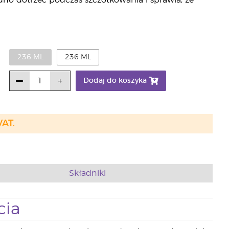
dno dotrzeć podczas szczotkowania i sprawia, że
236 ML
236 ML
Dodaj do koszyka
VAT.
Składniki
cia