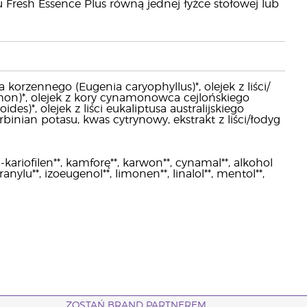
 Fresh Essence Plus równą jednej łyżce stołowej lub
korzennego (Eugenia caryophyllus)*, olejek z liści/
 limon)*, olejek z kory cynamonowca cejlońskiego
s)*, olejek z liści eukaliptusa australijskiego
sorbinian potasu, kwas cytrynowy, ekstrakt z liści/łodyg
kariofilen**, kamforę**, karwon**, cynamal**, alkohol
ylu**, izoeugenol**, limonen**, linalol**, mentol**,
ZOSTAŃ BRAND PARTNEREM