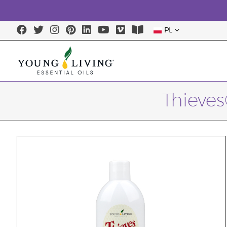
PL
Thieve