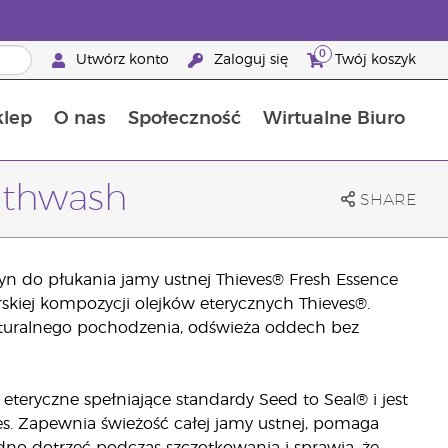
0
Utwórz konto
Zaloguj się
Twój koszyk
klep
O nas
Społeczność
Wirtualne Biuro
ia szansa: 50% zniżki na produkty do pielęgnacji skóry
Dowiedz się więcej o składnikach pokarmowych
Przewodnik po suplementach diety Young Living
Jak używać olejków eterycznych
Korzyści z bycia Brand Partnerem Young Living
uthwash
SHARE
yn do płukania jamy ustnej Thieves® Fresh Essence
rskiej kompozycji olejków eterycznych Thieves®.
aturalnego pochodzenia, odświeża oddech bez
 eteryczne spełniające standardy Seed to Seal® i jest
. Zapewnia świeżość całej jamy ustnej, pomaga