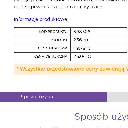
usunąć płytkę nazębną z obszarów, do których tru
czujesz pewność siebie przez cały dzień.
Informacje produktowe
368308
KOD PRODUKTU
236 ml
PRODUKT
19,79 €
CENA HURTOWA
26,04 €
CENA DETALICZNA
* Wszystkie przedstawione ceny zawierają 
Sposób użycia
Sposób uży