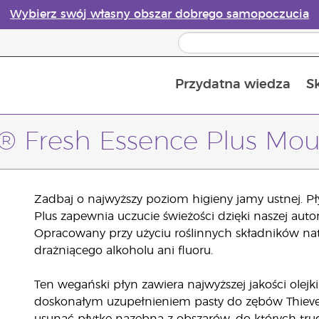
Wybierz swój własny obszar dobrego samopoczucia
Przydatna wiedza
S
Przewodnik po dyfuzorach olejków eterycznych online
Ostatn
s® Fresh Essence Plus Mo
Zadbaj o najwyższy poziom higieny jamy ustnej. Pł
Plus zapewnia uczucie świeżości dzięki naszej auto
Opracowany przy użyciu roślinnych składników n
drażniącego alkoholu ani fluoru.
Ten wegański płyn zawiera najwyższej jakości olejki
doskonałym uzupełnieniem pasty do zębów Thieves