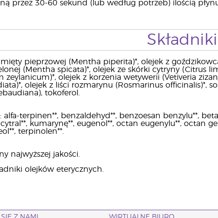
ną przez 30-60 sekund (lub według potrzeb) ilością płynu
Składniki
 mięty pieprzowej (Mentha piperita)*, olejek z goździkowca 
elonej (Mentha spicata)*, olejek ze skórki cytryny (Citrus
lanicum)*, olejek z korzenia wetywerii (Vetiveria zizanoide
iata)*, olejek z liści rozmarynu (Rosmarinus officinalis)*, 
rebaudiana), tokoferol.
alfa-terpinen**, benzaldehyd**, benzoesan benzylu**, beta-
ytral**, kumarynę**, eugenol**, octan eugenylu**, octan geran
ol**, terpinolen**.
ny najwyższej jakości.
ładniki olejków eterycznych.
SIĘ Z NAMI
WIRTUALNE BIURO