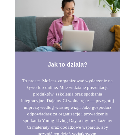
Jak to działa?
To proste. Możesz zorganizować wydarzenie na
żywo lub online. Mile widziane prezentacje
produktów, szkolenia oraz spotkania
integracyjne. Dajemy Ci wolną rękę — przygotuj
imprezę według własnej wizji. Jako gospodarz
odpowiadasz za organizację i prowadzenie
spotkania Young Living Day, a my przekażemy
Ci materiały oraz dodatkowe wsparcie, aby
uczynić ten dzień wyjątkowym.