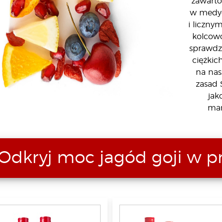
zawarto
w medyc
i liczny
kolcowo
sprawdz
ciężkic
na nas
zasad 
jak
man
Odkryj moc jagód goji w p