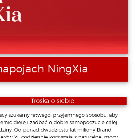
napojach NingXia
Troska o siebie
scy szukamy łatwego, przyjemnego sposobu, aby
ełnić dietę i zadbać o dobre samopoczucie całej
dziny. Od ponad dwudziestu lat miliony Brand
erów YL codziennie korzystają z naturalnej mocy