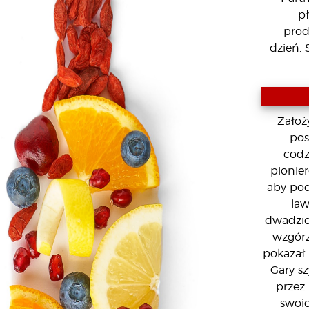
pł
prod
dzień. 
Założ
pos
codz
pionie
aby pod
la
dwadzieś
wzgórz
pokazał
Gary sz
przez 
swoic