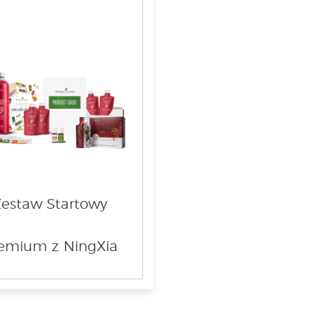
Zestaw Startowy
emium z NingXia