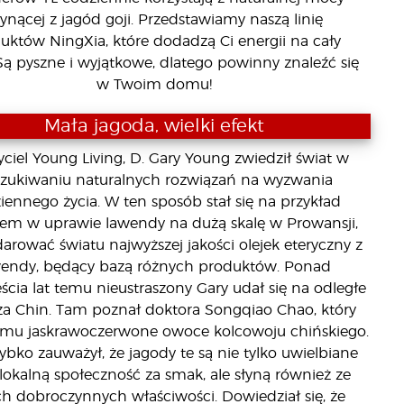
ynącej z jagód goji. Przedstawiamy naszą linię
uktów NingXia, które dodadzą Ci energii na cały
Są pyszne i wyjątkowe, dlatego powinny znaleźć się
w Twoim domu!
Mała jagoda, wielki efekt
yciel Young Living, D. Gary Young zwiedził świat w
zukiwaniu naturalnych rozwiązań na wyzwania
iennego życia. W ten sposób stał się na przykład
rem w uprawie lawendy na dużą skalę w Prowansji,
arować światu najwyższej jakości olejek eteryczny z
wendy, będący bazą różnych produktów. Ponad
cia lat temu nieustraszony Gary udał się na odległe
a Chin. Tam poznał doktora Songqiao Chao, który
 mu jaskrawoczerwone owoce kolcowoju chińskiego.
ybko zauważył, że jagody te są nie tylko uwielbiane
lokalną społeczność za smak, ale słyną również ze
h dobroczynnych właściwości. Dowiedział się, że