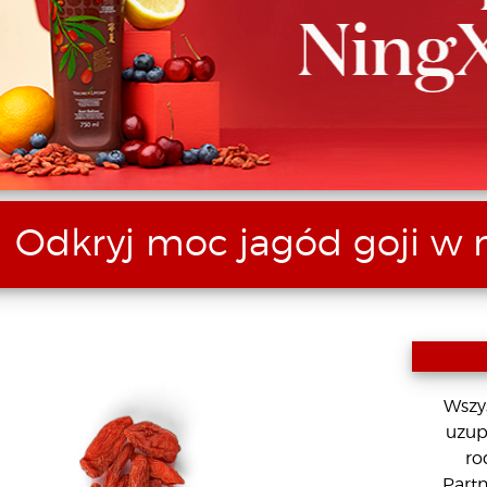
Odkryj moc jagód goji w 
Wszy
uzup
ro
Partn