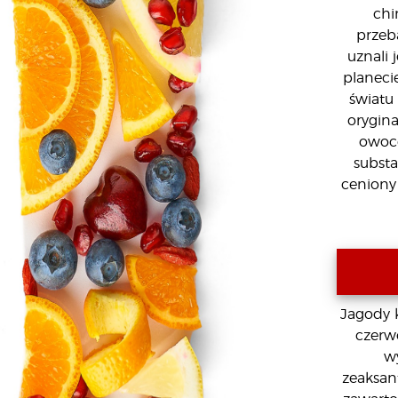
chi
przeb
uznali
planeci
światu
orygin
owoce
substa
ceniony
Jagody 
czerw
w
zeaksan