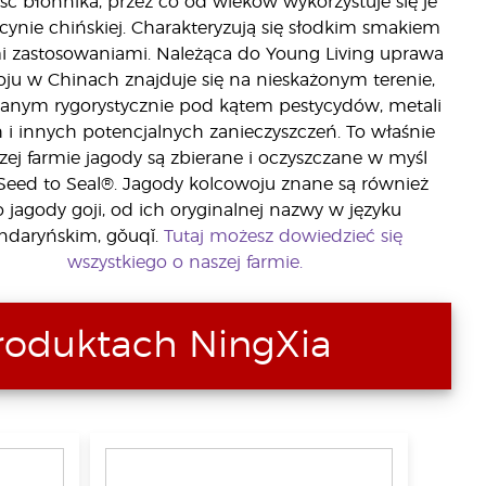
ść błonnika, przez co od wieków wykorzystuje się je
ynie chińskiej. Charakteryzują się słodkim smakiem
mi zastosowaniami. Należąca do Young Living uprawa
ju w Chinach znajduje się na nieskażonym terenie,
anym rygorystycznie pod kątem pestycydów, metali
h i innych potencjalnych zanieczyszczeń. To właśnie
zej farmie jagody są zbierane i oczyszczane w myśl
Seed to Seal®. Jagody kolcowoju znane są również
o jagody goji, od ich oryginalnej nazwy w języku
daryńskim, gǒuqǐ.
Tutaj możesz dowiedzieć się
wszystkiego o naszej farmie.
roduktach NingXia