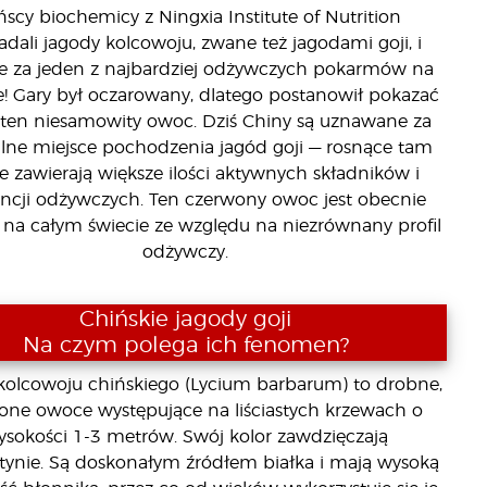
ńscy biochemicy z Ningxia Institute of Nutrition
adali jagody kolcowoju, zwane też jagodami goji, i
 je za jeden z najbardziej odżywczych pokarmów na
e! Gary był oczarowany, dlatego postanowił pokazać
 ten niesamowity owoc. Dziś Chiny są uznawane za
alne miejsce pochodzenia jagód goji — rosnące tam
 zawierają większe ilości aktywnych składników i
ncji odżywczych. Ten czerwony owoc jest obecnie
 na całym świecie ze względu na niezrównany profil
odżywczy.
Chińskie jagody goji
Na czym polega ich fenomen?
kolcowoju chińskiego (Lycium barbarum) to drobne,
one owoce występujące na liściastych krzewach o
ysokości 1-3 metrów. Swój kolor zawdzięczają
tynie. Są doskonałym źródłem białka i mają wysoką