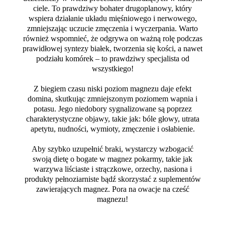
ciele. To prawdziwy bohater drugoplanowy, który
wspiera działanie układu mięśniowego i nerwowego,
zmniejszając uczucie zmęczenia i wyczerpania. Warto
również wspomnieć, że odgrywa on ważną rolę podczas
prawidłowej syntezy białek, tworzenia się kości, a nawet
podziału komórek – to prawdziwy specjalista od
wszystkiego!
Z biegiem czasu niski poziom magnezu daje efekt
domina, skutkując zmniejszonym poziomem wapnia i
potasu. Jego niedobory sygnalizowane są poprzez
charakterystyczne objawy, takie jak: bóle głowy, utrata
apetytu, nudności, wymioty, zmęczenie i osłabienie.
Aby szybko uzupełnić braki, wystarczy wzbogacić
swoją dietę o bogate w magnez pokarmy, takie jak
warzywa liściaste i strączkowe, orzechy, nasiona i
produkty pełnoziarniste bądź skorzystać z suplementów
zawierających magnez. Pora na owacje na cześć
magnezu!