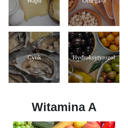
Wapń
Omega-3
Cynk
Hydroksytyrozol
Witamina A