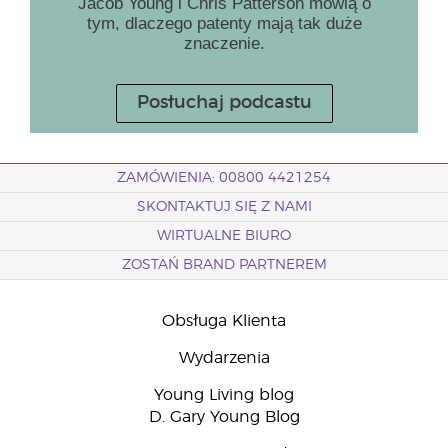
Jacob Young i Chris Patterson mówią o
tym, dlaczego patenty mają tak duże
znaczenie.
Posłuchaj podcastu
ZAMÓWIENIA: 00800 4421254
SKONTAKTUJ SIĘ Z NAMI
WIRTUALNE BIURO
ZOSTAŃ BRAND PARTNEREM
Obsługa Klienta
Wydarzenia
Young Living blog
D. Gary Young Blog