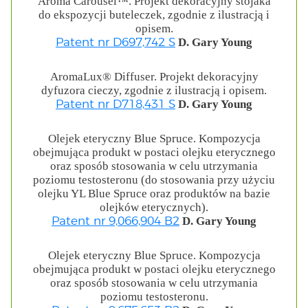
Aroma Carousel™. Projekt dekoracyjny stojaka
do ekspozycji buteleczek, zgodnie z ilustracją i
opisem.
D. Gary Young
Patent nr D697,742 S
AromaLux® Diffuser. Projekt dekoracyjny
dyfuzora cieczy, zgodnie z ilustracją i opisem.
D. Gary Young
Patent nr D718,431 S
Olejek eteryczny Blue Spruce. Kompozycja
obejmująca produkt w postaci olejku eterycznego
oraz sposób stosowania w celu utrzymania
poziomu testosteronu (do stosowania przy użyciu
olejku YL Blue Spruce oraz produktów na bazie
olejków eterycznych).
D. Gary Young
Patent nr 9,066,904 B2
Olejek eteryczny Blue Spruce. Kompozycja
obejmująca produkt w postaci olejku eterycznego
oraz sposób stosowania w celu utrzymania
poziomu testosteronu.