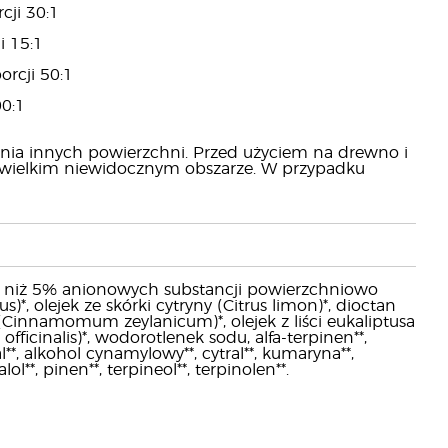
cji 30:1
i 15:1
rcji 50:1
00:1
nia innych powierzchni. Przed użyciem na drewno i
iewielkim niewidocznym obszarze. W przypadku
 niż 5% anionowych substancji powierzchniowo
, olejek ze skórki cytryny (Citrus limon)*, dioctan
Cinnamomum zeylanicum)*, olejek z liści eukaliptusa
officinalis)*, wodorotlenek sodu, alfa-terpinen**,
**, alkohol cynamylowy**, cytral**, kumaryna**,
l**, pinen**, terpineol**, terpinolen**.