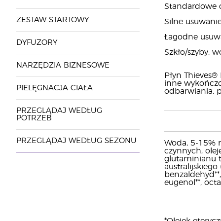
Standardowe c
ZESTAW STARTOWY
Silne usuwanie
Łagodne usuwa
DYFUZORY
Szkło/szyby: w
NARZĘDZIA BIZNESOWE
Płyn Thieves®
inne wykończo
PIELĘGNACJA CIAŁA
odbarwiania, p
PRZEGLĄDAJ WEDŁUG
POTRZEB
PRZEGLĄDAJ WEDŁUG SEZONU
Woda, 5-15% n
czynnych, olej
glutaminianu t
australijskiego
benzaldehyd**, 
eugenol**, octa