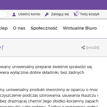
0
Utwórz konto
Zaloguj się
Twój koszyk
klep
O nas
Społeczność
Wirtualne Biuro
ia szansa: 50% zniżki na produkty do pielęgnacji skóry
Dowiedz się więcej o składnikach pokarmowych
Przewodnik po suplementach diety Young Living
Jak używać olejków eterycznych
Korzyści z bycia Brand Partnerem Young Living
er
SHARE
owany uniwersalny preparat świetnie sprawdzi się,
era wyłącznie dobre składniki, bez żadnych
ny, uniwersalny produkt stworzony w oparciu o moc
zyszczenie podczas szorowania, usuwania tłuszczu i
bez drażniącej chemii! Jego słodko-korzenny zapach