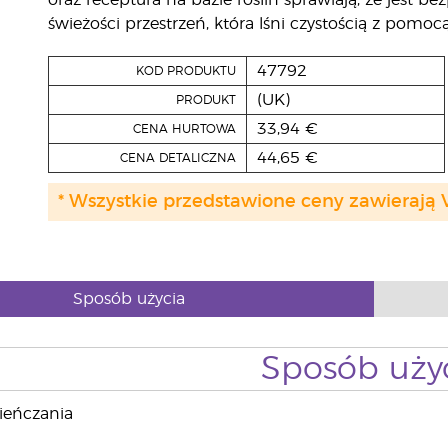
oraz receptura na bazie roślin sprawiają, że jest b
świeżości przestrzeń, która lśni czystością z pomo
47792
KOD PRODUKTU
(UK)
PRODUKT
33,94 €
CENA HURTOWA
44,65 €
CENA DETALICZNA
* Wszystkie przedstawione ceny zawierają 
Sposób użycia
Sposób uży
ieńczania