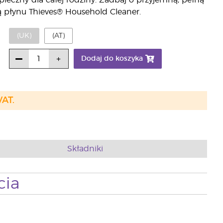
ezpieczny dla całej rodziny. Zadbaj o przyjemną, pełną
cą płynu Thieves® Household Cleaner.
(UK)
(AT)
Dodaj do koszyka
VAT.
Składniki
cia