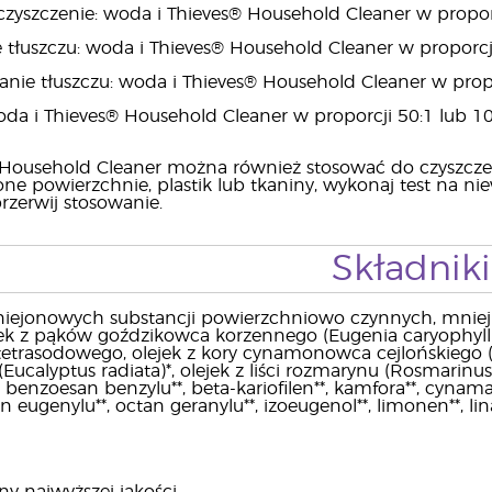
zyszczenie: woda i Thieves® Household Cleaner w propor
 tłuszczu: woda i Thieves® Household Cleaner w proporcj
nie tłuszczu: woda i Thieves® Household Cleaner w propo
oda i Thieves® Household Cleaner w proporcji 50:1 lub 1
 Household Cleaner można również stosować do czyszcze
ne powierzchnie, plastik lub tkaniny, wykonaj test na n
rzerwij stosowanie.
Składniki
iejonowych substancji powierzchniowo czynnych, mniej
ek z pąków goździkowca korzennego (Eugenia caryophyllus)*
etrasodowego, olejek z kory cynamonowca cejlońskiego (
 (Eucalyptus radiata)*, olejek z liści rozmarynu (Rosmarinus 
benzoesan benzylu**, beta-kariofilen**, kamfora**, cynamal
n eugenylu**, octan geranylu**, izoeugenol**, limonen**, linalo