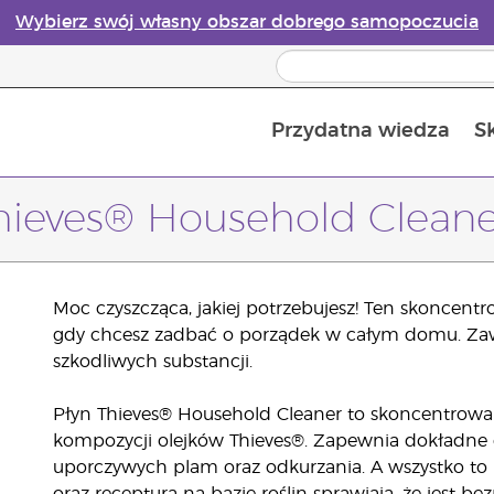
Wybierz swój własny obszar dobrego samopoczucia
Przydatna wiedza
S
Przewodnik po dyfuzorach olejków eterycznych online
Ostatn
hieves® Household Clean
Moc czyszcząca, jakiej potrzebujesz! Ten skoncentr
gdy chcesz zadbać o porządek w całym domu. Zawi
szkodliwych substancji.
Płyn Thieves® Household Cleaner to skoncentrowa
kompozycji olejków Thieves®. Zapewnia dokładne c
uporczywych plam oraz odkurzania. A wszystko to 