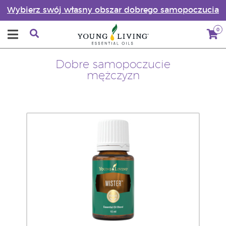
Wybierz swój własny obszar dobrego samopoczucia
0
Dobre samopoczucie
mężczyzn