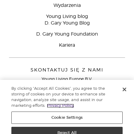
Wydarzenia
Young Living blog
D. Gary Young Blog
D. Gary Young Foundation
Kariera
SKONTAKTUJ SIĘ Z NAMI
Young Living Europe B.V.
Peizerweg 97
By clicking “Accept All Cookies”, you agree to the
9727 AJ Groningen
storing of cookies on your device to enhance site
Holandia
navigation, analyze site usage, and assist in our
marketing efforts.
Privacy Policy
Young Living Europe Ltd - Europejska siedziba
główna:+44 (0) 20 3935 9000
Cookie Settings
Copyright © 2021 Young Living Essential Oils. Wszystkie prawa
zastrzeżone. |
Reject All
Polityka prywatności