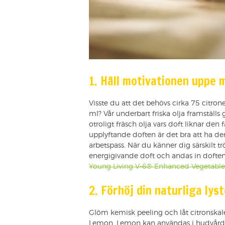
1. Håll motivationen uppe 
Visste du att det behövs cirka 75 citrone
ml? Vår underbart friska olja framställs 
otroligt fräsch olja vars doft liknar de
upplyftande doften är det bra att ha den
arbetspass. När du känner dig särskilt tr
energigivande doft och andas in doften
Young Living V-6® Enhanced Vegetable
2. Förhöj din naturliga ly
Glöm kemisk peeling och låt citronskale
Lemon. Lemon kan användas i hudvård p