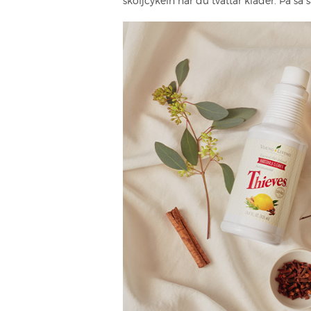
sköljcykeln när du tvättar kläder. På så 