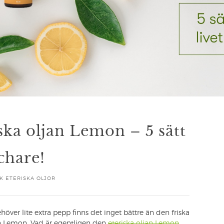
ska oljan Lemon – 5 sätt
schare!
K ETERISKA OLJOR
över lite extra pepp finns det inget bättre än den friska
an Lemon. Vad är egentligen den
eteriska oljan Lemon