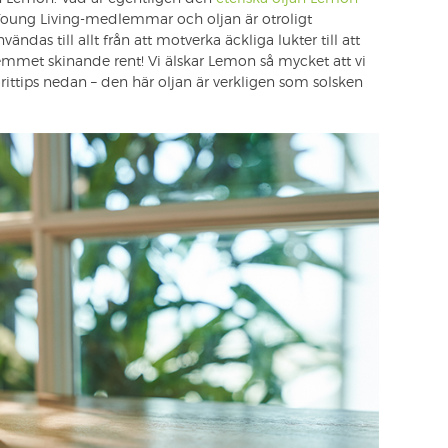
d Young Living-medlemmar och oljan är otroligt
as till allt från att motverka äckliga lukter till att
emmet skinande rent! Vi älskar Lemon så mycket att vi
orittips nedan – den här oljan är verkligen som solsken