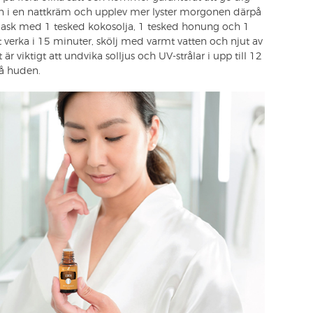
n i en nattkräm och upplev mer lyster morgonen därpå
smask med 1 tesked kokosolja, 1 tesked honung och 1
 verka i 15 minuter, skölj med varmt vatten och njut av
är viktigt att undvika solljus och UV-strålar i upp till 12
på huden.