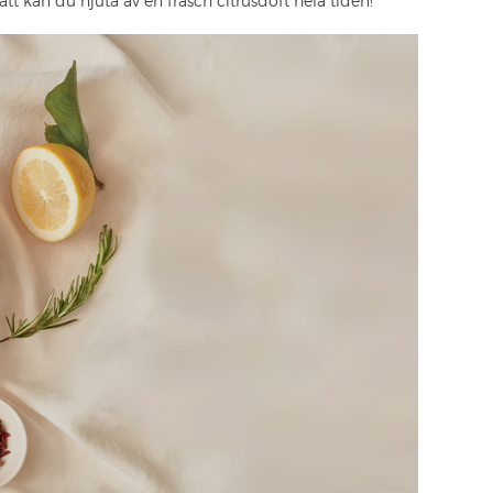
sätt kan du njuta av en fräsch citrusdoft hela tiden!