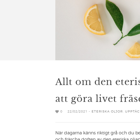
Allt om den eteri
att göra livet frä
0
22/02/2021 -
ETERISKA OLJOR
,
UPPTÄC
När dagarna känns riktigt grå och du beh
och fräscha doften av den eteriska olj