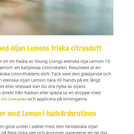
med oljan Lemons friska citrusdoft
r till en flaska av Young Livings eteriska olja Lemon 15
genom att kallpressa citronskalen. Resultatet är en
n färska citronfruktens doft. Tack vare den glädjande och
 eteriska oljan Lemon nära till hands på ett långt
ött eller stressad kan du dra nytta av oljans
 direkt från flaskan eller späda ut en droppe med
 Oil Complex
och applicera på tinningarna.
ster med Lemon i hudvårdsrutinen
n göra under i stället med den fantastiska oljan
å flera olika sätt och kommer garanterat att ge dig