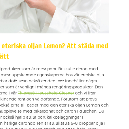
 eteriska oljan Lemon? Att städa med
lätt
produkter som är mest populär skulle citron med
mest uppskattade egenskaperna hos vår eteriska olja
bar doft, utan också att den inte innehåller några
enser som är vanligt i många rengöringsprodukter. Den
erna i vår
Thieves® Household Cleaner
och vi litar
 skinande rent och väldoftande. Förutom att prova
ckså piffa till badet med den eteriska oljan Lemon och
hupplevelse med bikarbonat och citron i duschen. Du
r också hjälp att ta bort kalkbeläggningar i
härliga citrondoften är att tillsätta 5–8 droppar olja i