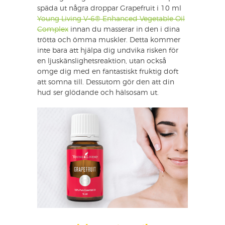
späda ut några droppar Grapefruit i 10 ml
Young Living V-6® Enhanced Vegetable Oil
Complex
innan du masserar in den i dina
trötta och ömma muskler. Detta kommer
inte bara att hjälpa dig undvika risken för
en ljuskänslighetsreaktion, utan också
omge dig med en fantastiskt fruktig doft
att somna till. Dessutom gör den att din
hud ser glödande och hälsosam ut.