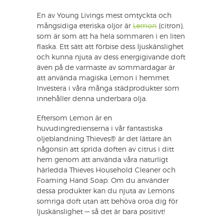
En av Young Livings mest omtyckta och
mångsidiga eteriska oljor är
Lemon
(citron),
som är som att ha hela sommaren i en liten
flaska. Ett sätt att förbise dess ljuskänslighet
och kunna njuta av dess energigivande doft
även på de varmaste av sommardagar är
att använda magiska Lemon i hemmet.
Investera i våra många städprodukter som
innehåller denna underbara olja.
Eftersom Lemon är en
huvudingredienserna i vår fantastiska
oljeblandning Thieves® är det lättare än
någonsin att sprida doften av citrus i ditt
hem genom att använda våra naturligt
härledda Thieves Household Cleaner och
Foaming Hand Soap. Om du använder
dessa produkter kan du njuta av Lemons
somriga doft utan att behöva oroa dig för
ljuskänslighet — så det är bara positivt!