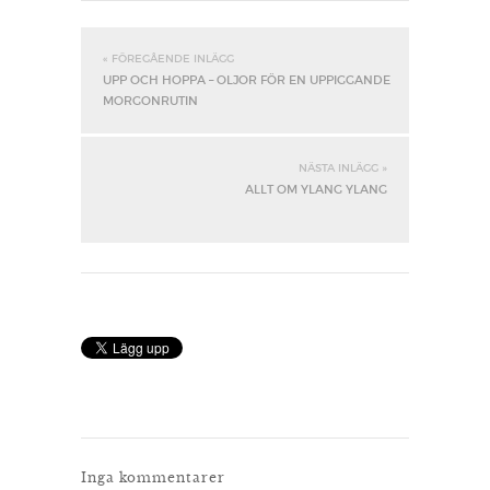
« FÖREGÅENDE INLÄGG
UPP OCH HOPPA – OLJOR FÖR EN UPPIGGANDE
MORGONRUTIN
NÄSTA INLÄGG »
ALLT OM YLANG YLANG
Inga kommentarer