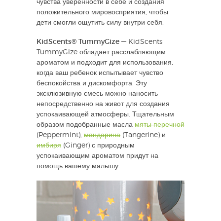
чувства уверенности в себе и создания
положительного мировосприятия, чтобы
дети смогли ощутить силу внутри себя.
KidScents® TummyGize
— KidScents
TummyGize обладает расслабляющим
ароматом и подходит для использования,
когда ваш ребенок испытывает чувство
беспокойства и дискомфорта. Эту
эксклюзивную смесь можно наносить
непосредственно на живот для создания
успокаивающей атмосферы. Тщательным
образом подобранные масла
мяты перечной
(Peppermint),
мандарина
(Tangerine) и
имбиря
(Ginger) с природным
успокаивающим ароматом придут на
помощь вашему малышу.