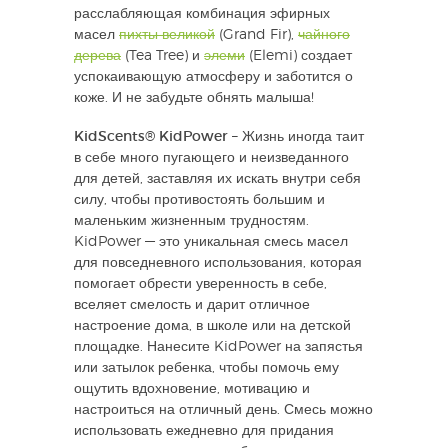
расслабляющая комбинация эфирных
масел
пихты великой
(Grand Fir),
чайного
дерева
(Tea Tree) и
элеми
(Elemi) создает
успокаивающую атмосферу и заботится о
коже. И не забудьте обнять малыша!
KidScents® KidPower
– Жизнь иногда таит
в себе много пугающего и неизведанного
для детей, заставляя их искать внутри себя
силу, чтобы противостоять большим и
маленьким жизненным трудностям.
KidPower — это уникальная смесь масел
для повседневного использования, которая
помогает обрести уверенность в себе,
вселяет смелость и дарит отличное
настроение дома, в школе или на детской
площадке. Нанесите KidPower на запястья
или затылок ребенка, чтобы помочь ему
ощутить вдохновение, мотивацию и
настроиться на отличный день. Смесь можно
использовать ежедневно для придания