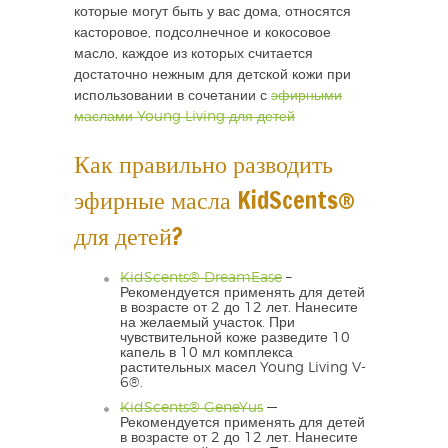
которые могут быть у вас дома, относятся
касторовое, подсолнечное и кокосовое
масло, каждое из которых считается
достаточно нежным для детской кожи при
использовании в сочетании с
эфирными
маслами Young Living для детей
Как правильно разводить
эфирные масла KidScents®
для детей?
KidScents® DreamEase
–
Рекомендуется применять для детей
в возрасте от 2 до 12 лет. Нанесите
на желаемый участок. При
чувствительной коже разведите 10
капель в 10 мл комплекса
растительных масел Young Living V-
6®.
KidScents® GeneYus
—
Рекомендуется применять для детей
в возрасте от 2 до 12 лет. Нанесите