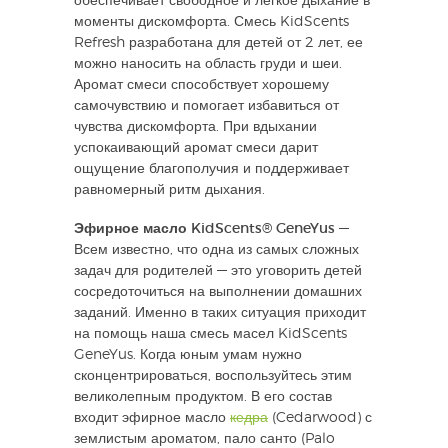
обеспечивает свободное и легкое дыхание в
моменты дискомфорта. Смесь KidScents
Refresh разработана для детей от 2 лет, ее
можно наносить на область груди и шеи.
Аромат смеси способствует хорошему
самочувствию и помогает избавиться от
чувства дискомфорта. При вдыхании
успокаивающий аромат смеси дарит
ощущение благополучия и поддерживает
равномерный ритм дыхания.
Эфирное масло KidScents® GeneYus
—
Всем известно, что одна из самых сложных
задач для родителей — это уговорить детей
сосредоточиться на выполнении домашних
заданий. Именно в таких ситуация приходит
на помощь наша смесь масел KidScents
GeneYus. Когда юным умам нужно
сконцентрироваться, воспользуйтесь этим
великолепным продуктом. В его состав
входит эфирное масло
кедра
(Cedarwood) с
землистым ароматом, пало санто (Palo