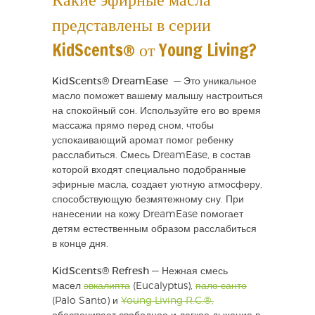
представлены в серии
KidScents® от Young Living?
KidScents® DreamEase
— Это уникальное
масло поможет вашему малышу настроиться
на спокойный сон. Используйте его во время
массажа прямо перед сном, чтобы
успокаивающий аромат помог ребенку
расслабиться. Смесь DreamEase, в состав
которой входят специально подобранные
эфирные масла, создает уютную атмосферу,
способствующую безмятежному сну. При
нанесении на кожу DreamEase помогает
детям естественным образом расслабиться
в конце дня.
KidScents® Refresh —
Нежная смесь
масел
эвкалипта
(Eucalyptus),
пало санто
(Palo Santo) и
Young Living R.C.®,