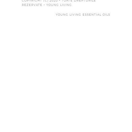
COPYRIGHT (C) 2020 – TOATE DREPTURILE
REZERVATE – YOUNG LIVING
YOUNG LIVING ESSENTIAL OILS