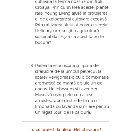
cultivată la ferma noastră din Split,
Croația. Prin cultivarea acestei plante
rare, Young Living ajută la protejarea
ei de exploatare și cultivare excesivă.
Prin utilizarea uleiului nostru esențial
Helichrysum, susții o agricultură
sustenabilă. Așa-i că acest lucru te
bucură?
Pielea ta este uscată și lipsită de
strălucire de la timpul petrecut la
soare? Revigoreaz-o cu o combinație
aromatică calmantă de uleiuri de
cocos, Helichrysum și Lavender.
Masează ușor pielea cu acest
amestec, apoi destinde-te cu o
limonadă cu lavandă și miere pentru
un răgaz total de la căldură.
Tu ce iubești la uleiul Helichrysum?