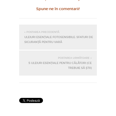
Spune-ne în comentarii!
« POSTAREA PRECEDENTĂ
ULEIURI ESENȚIALE FOTOSENSIBILE: SFATURI DE
SIGURANȚĂ PENTRU VARĂ
POSTAREA URMĂTOARE »
5 ULEIURI ESENȚIALE PENTRU CĂLĂTORI (CE
TREBUIE SĂ ȘTII)