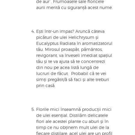
de aur`. Frumoasele sale floricele
aurii merită cu siguranță acest nume.
Ești într-un impas? Aruncă câteva
picături de ulei Helichrysum și
Eucalyptus Radiata în aromatizatorul
tău. Mirosul proaspăt, pământos,
revigorant, va înveseli imediat spațiul
tău și te va ajuta să te concentrezi
din nou pe acea listă lungă de
lucruri de făcut. Probabil că te vei
simți pregătit/ă să faci și alte treburi
prin casă.
Florile mici înseamnă producții mici
de ulei esențial. Distilăm delicatele
flori ale acestei plante cu aburi și în
timp ce nu obținem mult ulei de la
fiecare distilare, acel ulei are un profil