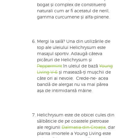
bogat și complex de constituenți
naturali cum ar fi acetatul de neril,
gamma curcumene și alfa-pinene.
Mergi la sală? Una din utilizările de
top ale uleiului Helichrysum este
masajul sportiv. Adaugă câteva
picături de Helichrysum și
Peppermint
în uleiul de bază
Young
Living V-6
și masează-ți mușchii de
câte ori ai nevoie. Crede-ne- acea
bandă de alergat nu va mai părea
așa de intimidantă mâine.
Helichrysum este de obicei cules din
sălbăticie de pe coastele pietroase
ale regiunii
Dalmatia din Croația
, dar
planta imortele a Young Living este