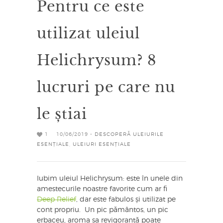
Pentru ce este
utilizat uleiul
Helichrysum? 8
lucruri pe care nu
le știai
1
10/06/2019 -
DESCOPERĂ ULEIURILE
ESENȚIALE
,
ULEIURI ESENȚIALE
Iubim uleiul Helichrysum: este în unele din
amestecurile noastre favorite cum ar fi
Deep Relief
, dar este fabulos și utilizat pe
cont propriu. Un pic pământos, un pic
erbaceu, aroma sa revigorantă poate