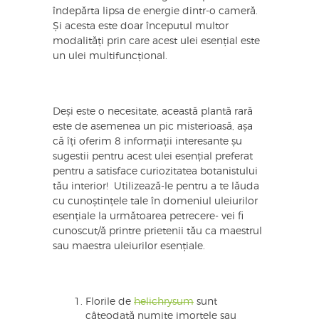
îndepărta lipsa de energie dintr-o cameră.
Și acesta este doar începutul multor
modalități prin care acest ulei esențial este
un ulei multifuncțional.
Deși este o necesitate, această plantă rară
este de asemenea un pic misterioasă, așa
că îți oferim 8 informații interesante șu
sugestii pentru acest ulei esențial preferat
pentru a satisface curiozitatea botanistului
tău interior! Utilizează-le pentru a te lăuda
cu cunoștințele tale în domeniul uleiurilor
esențiale la următoarea petrecere- vei fi
cunoscut/ă printre prietenii tău ca maestrul
sau maestra uleiurilor esențiale.
Florile de
helichrysum
sunt
câteodată numite imortele sau