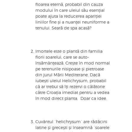
floarea eternă, probabil din cauza
modului în care uleiul său esențial
poate ajuta la reducerea apariției
liniilor fine și a nuanței neuniforme a
tenului. Seară de spa acasă?
Imortele este o plantă din familia
florii soarelui, care se auto-
însămânțează. Crește în mod normal
pe terenurile nisipoase și pietroase
din jurul Mării Mediterane. Dacă
iubești uleiul Helichrysum, probabil
că ar trebui să îți rezervi o călătorie
către Croația imediat pentru a vedea
în mod direct planta. Doar ca idee.
Cuvântul `helichrysum` are rădăcini
latine și grecești și înseamnă `soarele