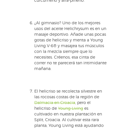
curcumeno y alfa-pineno.
¿Al gimnasio? Uno de los mejores
usos del aceite Helichrysum es en un
masaje deportivo. Añade unas pocas
gotas de helicriso y menta a Young
Living V-6® y masajea tus músculos
con la mezcla siempre que lo
necesites. Créenos, esa cinta de
correr no te parecerá tan intimidante
mañana.
El helicriso se recolecta silvestre en
las rocosas costas de la región de
Dalmacia en Croacia
, pero el
helicriso de
Young Living
es
cultivado en nuestra plantación en
Split, Croacia. Al cultivar esta rara
planta, Young Living está ayudando