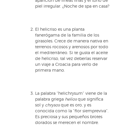
aparición de líneas finas y el tono de
piel irregular. ¿Noche de spa en casa?
El helicriso es una planta
fanerógama de la familia de los
girasoles. Crece de manera nativa en
terrenos rocosos y arenosos por todo
el mediterráneo. Si te gusta el aceite
de helicriso, tal vez deberías reservar
un viaje a Croacia para verlo de
primera mano.
La palabra “helichrysum” viene de la
palabra griega
helios
que significa
sol y
chrysos
que es oro, y es
conocida como la “flor siempreviva”.
Es preciosa y sus pequeños brotes
dorados se merecen el nombre.