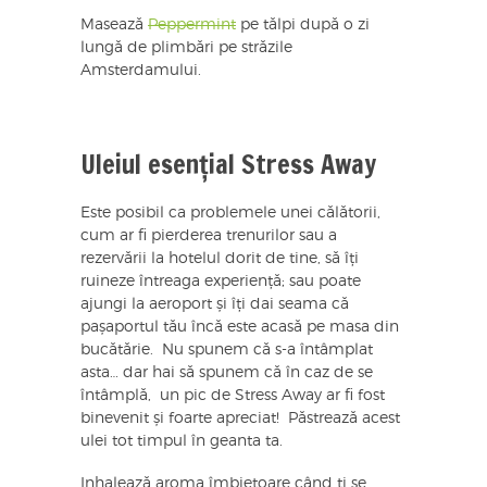
Masează
Peppermint
pe tălpi după o zi
lungă de plimbări pe străzile
Amsterdamului.
Uleiul esențial Stress Away
Este posibil ca problemele unei călătorii,
cum ar fi pierderea trenurilor sau a
rezervării la hotelul dorit de tine, să îți
ruineze întreaga experiență; sau poate
ajungi la aeroport și îți dai seama că
pașaportul tău încă este acasă pe masa din
bucătărie. Nu spunem că s-a întâmplat
asta… dar hai să spunem că în caz de se
întâmplă, un pic de Stress Away ar fi fost
binevenit și foarte apreciat! Păstrează acest
ulei tot timpul în geanta ta.
Inhalează aroma îmbietoare când ți se