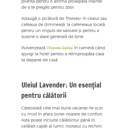
pliantă pentru o aromă proaspătă înainte
de a te pregăti pentru zbor.
Adaugă o picătură de Thieves+ în ceaiul sau
cafeaua de dimineață, la cafeneaua locală,
pentru un impuls de savoare și pentru a
susține o stare generală de bine.
Pulverizează
Thieves Spray
în cameră când
ajungi la hotel pentru a reîmprospăta casa
ta departe de casă.
Uleiul Lavender: Un esențial
pentru călătorii
Câteodată cele mai bune vacanțe ne scot
cu mult în afara zonei noastre de confort.
Asta poate include călătoritul până în
celălalt capăt al lumii, înotatul cu rechini