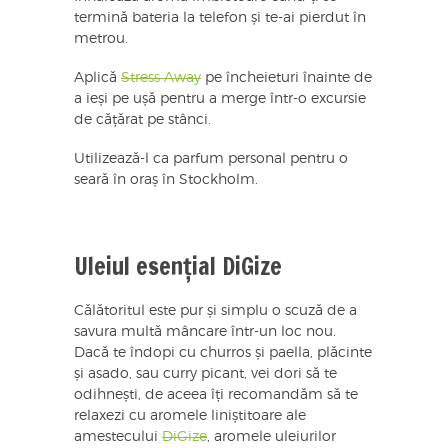
termină bateria la telefon și te-ai pierdut în
metrou.
Aplică
Stress Away
pe încheieturi înainte de
a ieși pe ușă pentru a merge într-o excursie
de cățărat pe stânci.
Utilizează-l ca parfum personal pentru o
seară în oraș în Stockholm.
Uleiul esențial DiGize
Călătoritul este pur și simplu o scuză de a
savura multă mâncare într-un loc nou.
Dacă te îndopi cu churros și paella, plăcinte
și asado, sau curry picant, vei dori să te
odihnești, de aceea îți recomandăm să te
relaxezi cu aromele liniștitoare ale
amestecului
DiGize
, aromele uleiurilor