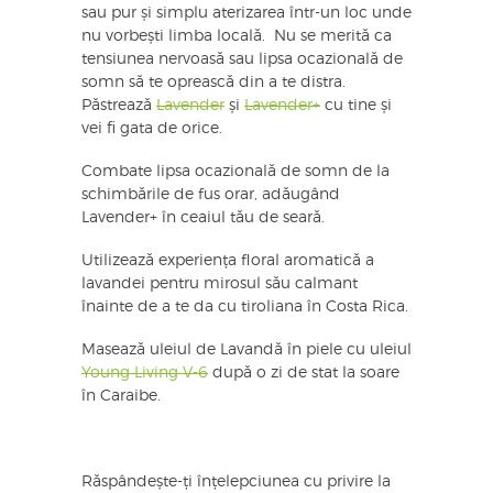
sau pur și simplu aterizarea într-un loc unde
nu vorbești limba locală. Nu se merită ca
tensiunea nervoasă sau lipsa ocazională de
somn să te oprească din a te distra.
Păstrează
Lavender
și
Lavender+
cu tine și
vei fi gata de orice.
Combate lipsa ocazională de somn de la
schimbările de fus orar, adăugând
Lavender+ în ceaiul tău de seară.
Utilizează experiența floral aromatică a
lavandei pentru mirosul său calmant
înainte de a te da cu tiroliana în Costa Rica.
Masează uleiul de Lavandă în piele cu uleiul
Young Living V-6
după o zi de stat la soare
în Caraibe.
Răspândește-ți înțelepciunea cu privire la