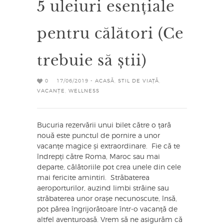
5 uleiuri esențiale
pentru călători (Ce
trebuie să știi)
0
17/06/2019 -
ACASĂ
,
STIL DE VIAȚĂ
,
VACANȚE
,
WELLNESS
Bucuria rezervării unui bilet către o țară
nouă este punctul de pornire a unor
vacanțe magice și extraordinare. Fie că te
îndrepți către Roma, Maroc sau mai
departe, călătoriile pot crea unele din cele
mai fericite amintiri. Străbaterea
aeroporturilor, auzind limbi străine sau
străbaterea unor orașe necunoscute, însă,
pot părea îngrijorătoare într-o vacanță de
altfel aventuroasă. Vrem să ne asigurăm că