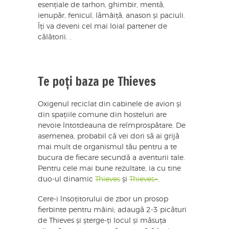
esențiale de tarhon, ghimbir, mentă,
ienupăr, fenicul, lămâiță, anason și paciuli.
Îți va deveni cel mai loial partener de
călătorii. .
Te poți baza pe Thieves
Oxigenul reciclat din cabinele de avion și
din spațiile comune din hosteluri are
nevoie întotdeauna de reîmprospătare. De
asemenea, probabil că vei dori să ai grijă
mai mult de organismul tău pentru a te
bucura de fiecare secundă a aventurii tale.
Pentru cele mai bune rezultate, ia cu tine
duo-ul dinamic
Thieves
și
Thieves+
.
Cere-i însoțitorului de zbor un prosop
fierbinte pentru mâini; adaugă 2-3 picături
de Thieves și șterge-ți locul și măsuța