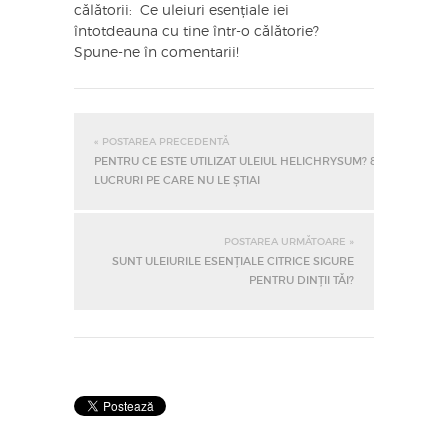
călătorii: Ce uleiuri esențiale iei
întotdeauna cu tine într-o călătorie?
Spune-ne în comentarii!
« POSTAREA PRECEDENTĂ
PENTRU CE ESTE UTILIZAT ULEIUL HELICHRYSUM? 8
LUCRURI PE CARE NU LE ȘTIAI
POSTAREA URMĂTOARE »
SUNT ULEIURILE ESENȚIALE CITRICE SIGURE
PENTRU DINȚII TĂI?