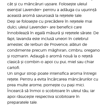
cât și cu mâncăruri ușoare. Folosește uleiul
esențial Lavender+ pentru a adăuga cu ușurință
această aromă savuroasă la rețetele tale.
Deși se folosește cu precădere în rețetele mai
dulci, uleiul Lavender+ are beneficii care
înnobilează în egală măsură și rețetele sărate. De
fapt, lavanda este inclusă uneori în celebrul
amestec de Ierburi de Provence, alături de
condimente precum măghiran, cimbru, oregano
și rozmarin. Adaugă o aromă nouă la o rețetă
clasică și combin-o apoi cu pui, miel sau chiar
cartofi.
Un singur strop poate intensifica aroma întregii
rețete. Pentru a evita încărcarea mâncărurilor cu
prea multe arome, pornește cu pași mici.
Încearcă să înmoi o scobitoare în uleiul tău, iar
apoi răsucește respectiva scobitoare în
preparatele tale.