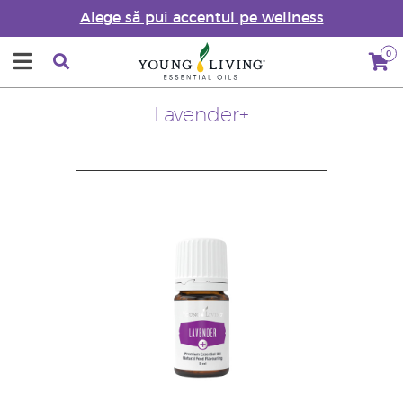
Alege să pui accentul pe wellness
0
Lavender+