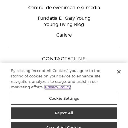
Centrul de evenimente și media
Fundația D. Gary Young
Young Living Blog
Cariere
CONTACTAȚI-NE
Young Living Europe B.V.
By clicking “Accept All Cookies”, you agree to the
Peizerweg 97
storing of cookies on your device to enhance site
9727 AJ Groningen
navigation, analyze site usage, and assist in our
Netherlands
marketing efforts.
Privacy Policy
Înscriere Brand Partners
0800 890113
Cookie Settings
Drepturi de autor © 2021 Young Living Essential Oils. Toate drepturile
rezervate. |
Politica de confidențialitate
Reject All
Accept All Cookies