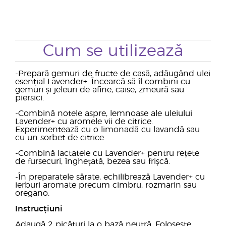
Cum se utilizează
-Prepară gemuri de fructe de casă, adăugând ulei
esențial Lavender+. Încearcă să îl combini cu
gemuri și jeleuri de afine, caise, zmeură sau
piersici.
-Combină notele aspre, lemnoase ale uleiului
Lavender+ cu aromele vii de citrice.
Experimentează cu o limonadă cu lavandă sau
cu un sorbet de citrice.
-Combină lactatele cu Lavender+ pentru rețete
de fursecuri, înghețată, bezea sau frișcă.
-În preparatele sărate, echilibrează Lavender+ cu
ierburi aromate precum cimbru, rozmarin sau
oregano.
Instrucțiuni
Adaugă 2 picături la o bază neutră. Folosește