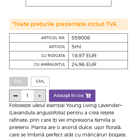
*Toate prețurile prezentate includ TVA.
559008
ARTICOL NR.
5ml
ARTICOL
18,97 EUR
CU RIDICATA
24,96 EUR
CU AMĂNUNTUL
5ML
5ML
Adaugă în coș
Folosește uleiul esențial Young Living Lavender+
(Lavandula angustifolia) pentru a crea rețete
rafinate, prin care îți vei impresiona familia și
prietenii. Planta are o aromă dulce, ușor florală,
care se îmbină perfect atât cu mâncăruri bogate,