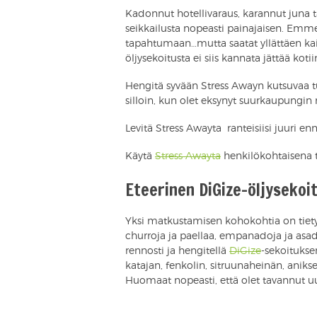
Kadonnut hotellivaraus, karannut juna t
seikkailusta nopeasti painajaisen. Emme 
tapahtumaan…mutta saatat yllättäen kai
öljysekoitusta ei siis kannata jättää kotii
Hengitä syvään Stress Awayn kutsuvaa t
silloin, kun olet eksynyt suurkaupungin
Levitä Stress Awayta ranteisiisi juuri e
Käytä
Stress Awayta
henkilökohtaisena 
Eteerinen DiGize-öljysekoi
Yksi matkustamisen kohokohtia on tiety
churroja ja paellaa, empanadoja ja asado
rennosti ja hengitellä
DiGize
-sekoitukse
katajan, fenkolin, sitruunaheinän, anikse
Huomaat nopeasti, että olet tavannut