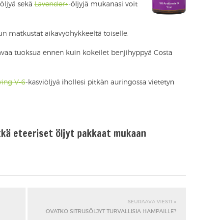
-öljyä sekä
Lavender+
-öljyjä mukanasi voit
kun matkustat aikavyöhykkeeltä toiselle.
avaa tuoksua ennen kuin kokeilet benjihyppyä Costa
ving V-6
-kasviöljyä ihollesi pitkän auringossa vietetyn
tkä eteeriset öljyt pakkaat mukaan
SEURAAVA VIESTI »
OVATKO SITRUSÖLJYT TURVALLISIA HAMPAILLE?