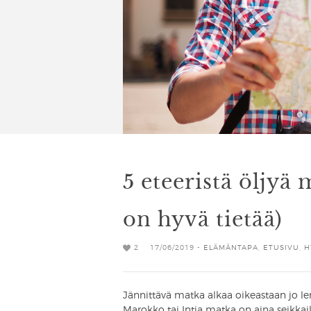
5 eteeristä öljyä 
on hyvä tietää)
2
17/06/2019 -
ELÄMÄNTAPA
,
ETUSIVU
,
H
Jännittävä matka alkaa oikeastaan jo len
Marokko tai Intia matka on aina seikkai