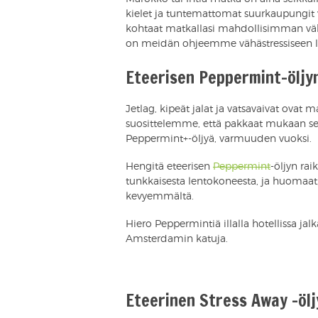
kielet ja tuntemattomat suurkaupungit 
kohtaat matkallasi mahdollisimman vähän
on meidän ohjeemme vähästressiseen 
Eteerisen Peppermint-öljyn
Jetlag, kipeät jalat ja vatsavaivat ovat 
suosittelemme, että pakkaat mukaan sek
Peppermint+-öljyä, varmuuden vuoksi.
Hengitä eteerisen
Peppermint
-öljyn rai
tunkkaisesta lentokoneesta, ja huomaat,
kevyemmältä.
Hiero Peppermintiä illalla hotellissa jal
Amsterdamin katuja.
Eteerinen Stress Away -öl