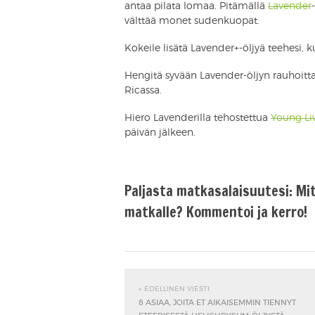
antaa pilata lomaa. Pitämällä
Lavender
välttää monet sudenkuopat.
Kokeile lisätä Lavender+-öljyä teehesi, 
Hengitä syvään Lavender-öljyn rauhoitt
Ricassa.
Hiero Lavenderilla tehostettua
Young Li
päivän jälkeen.
Paljasta matkasalaisuutesi: Mi
matkalle? Kommentoi ja kerro!
« EDELLINEN VIESTI
8 ASIAA, JOITA ET AIKAISEMMIN TIENNYT