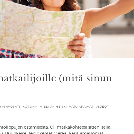
matkailijoille (mitä sinun
YVINVOINTI
,
KOTONA
,
MIELI JA HENKI
,
VAPAAPÄIVÄT
,
VIDEOT
tolippujen ostamisesta. Oli matkakohteesi sitten Italia,
lu. Ruuhkaiset lentokentät, vieraat käsittämättömät