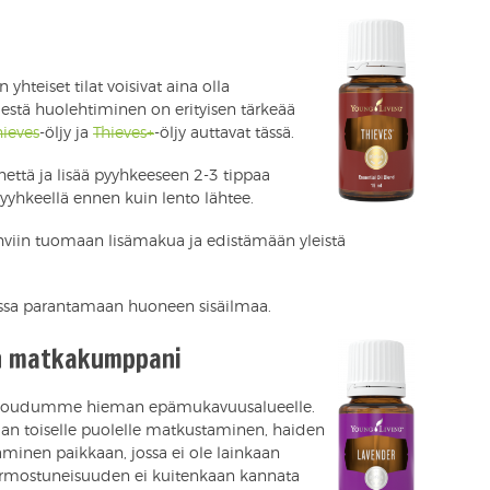
 yhteiset tilat voisivat aina olla
estä huolehtiminen on erityisen tärkeää
hieves
-öljy ja
Thieves+
-öljy auttavat tässä.
ttä ja lisää pyyhkeeseen 2-3 tippaa
 pyyhkeellä ennen kuin lento lähtee.
kahviin tuomaan lisämakua ja edistämään yleistä
ssa parantamaan huoneen sisäilmaa.
ön matkakumppani
oin joudumme hieman epämukavuusalueelle.
man toiselle puolelle matkustaminen, haiden
minen paikkaan, jossa ei ole lainkaan
hermostuneisuuden ei kuitenkaan kannata