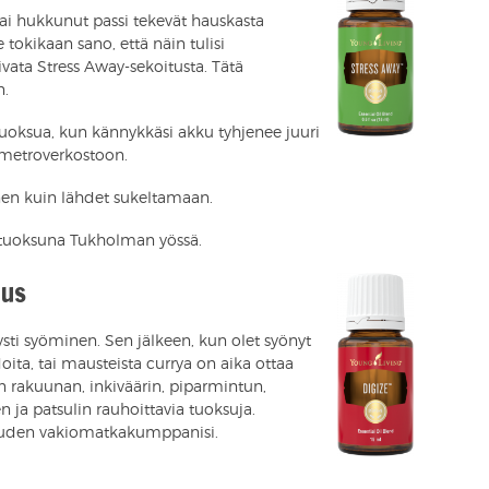
ai hukkunut passi tekevät hauskasta
tokikaan sano, että näin tulisi
vata Stress Away-sekoitusta. Tätä
n.
uoksua, kun kännykkäsi akku tyhjenee juuri
 metroverkostoon.
nnen kuin lähdet sukeltamaan.
tuoksuna Tukholman yössä.
tus
sti syöminen. Sen jälkeen, kun olet syönyt
ita, tai mausteista currya on aika ottaa
n rakuunan, inkiväärin, piparmintun,
n ja patsulin rauhoittavia tuoksuja.
 uuden vakiomatkakumppanisi.