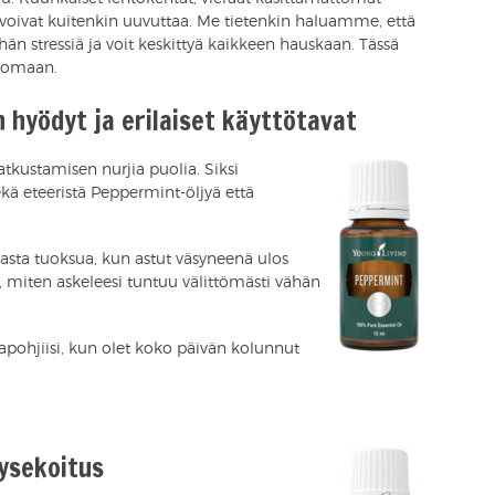
voivat kuitenkin uuvuttaa. Me tietenkin haluamme, että
 stressiä ja voit keskittyä kaikkeen hauskaan. Tässä
lomaan.
 hyödyt ja erilaiset käyttötavat
matkustamisen nurjia puolia. Siksi
ä eteeristä Peppermint-öljyä että
kasta tuoksua, kun astut väsyneenä ulos
 miten askeleesi tuntuu välittömästi vähän
kapohjiisi, kun olet koko päivän kolunnut
jysekoitus