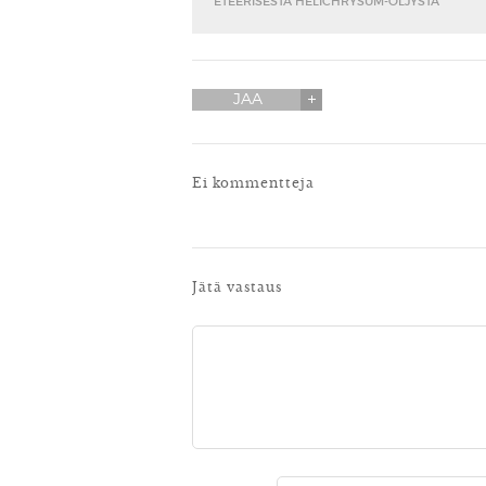
ETEERISESTÄ HELICHRYSUM-ÖLJYSTÄ
JAA
Ei kommentteja
Jätä vastaus