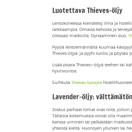
Luotettava Thieves-öljy
Lentokoneessa kierrätetty ilma ja hotellin
raikkaampia. Omasta kehosta ja terveyd
ollessasi matkoilla. Dynaaminen duo,
T
Pyydä lentoemännältä kuumaa käsipyyhe
Thieves-öljyä, ja pyyhi tuolisi ja pöytäsi
Lisää pisara Thieves+-öljyä teehen tai 
hyvinvointia.
Suihkuta
Thieves Spraytä
hotellihuonee
Lavender-öljy: välttämät
Joskus parhaat lomat ovat niitä, joll
Tällaisia kokemuksia voivat olla maail
kanssa uiminen tai pelkästään matkusta
yhteistä kieltä. Huonojen yöunien tai 