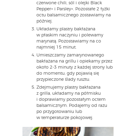
czerwone chili, sól i olejki Black
Pepper+ i Parsley+. Pozostałe 2 łyżki
octu balsamicznego zostawiamy na
później.
Układamy plastry bakłażana
w płaskim naczyniu i polewamy
marynatą. Pozostawiamy na co
najmniej 15 minut.
Umieszczamy zamarynowanego
bakłażana na grillu i opiekamy przez
około 2-3 minuty z każdej strony lub
do momentu, gdy pojawią się
przypieczone ślady rusztu.
Zdejmujemy plastry bakłażana
z grilla, układamy na półmisku
i doprawiamy pozostałym octem
balsamicznym. Podajemy od razu
po przygotowaniu lub
w temperaturze pokojowej.