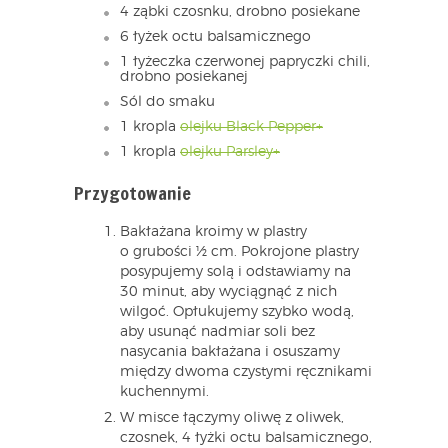
4 ząbki czosnku, drobno posiekane
6 łyżek octu balsamicznego
1 łyżeczka czerwonej papryczki chili,
drobno posiekanej
Sól do smaku
1 kropla
olejku Black Pe
pper+
1 kropla
olejku Parsley+
Przygotowanie
Bakłażana kroimy w plastry
o grubości ½ cm. Pokrojone plastry
posypujemy solą i odstawiamy na
30 minut, aby wyciągnąć z nich
wilgoć. Opłukujemy szybko wodą,
aby usunąć nadmiar soli bez
nasycania bakłażana i osuszamy
między dwoma czystymi ręcznikami
kuchennymi.
W misce łączymy oliwę z oliwek,
czosnek, 4 łyżki octu balsamicznego,