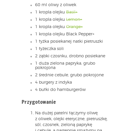
60 ml oliwy z oliwek
1 kropla olejku
Basil+
1 kropla olejku
Lemon+
1 kropla olejku
Orange+
1 kropla olejku Black Pepper+
1 łyżka posiekanej natki pietruszki
1 łyżeczka soli
2 ząbki czosnku, drobno posiekane
1 duża zielona papryka, grubo
pokrojona
2 średnie cebule, grubo pokrojone
4 burgery z indyka
4 bułki do hamburgerów
Przygotowanie
Na dużej patelni łączymy oliwę
z oliwek, olejki eteryczne, pietruszkę,
sól, czosnek, zieloną paprykę
i cebulę, a następnie smażymy na