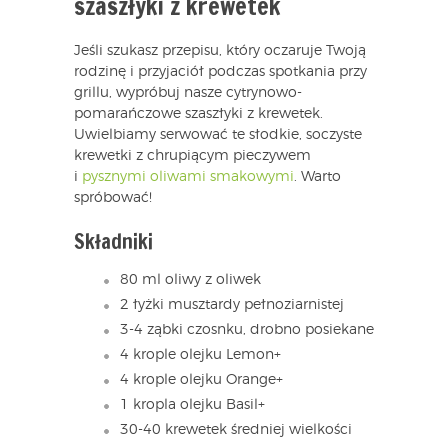
szaszłyki z krewetek
Jeśli szukasz przepisu, który oczaruje Twoją
rodzinę i przyjaciół podczas spotkania przy
grillu, wypróbuj nasze cytrynowo-
pomarańczowe szaszłyki z krewetek.
Uwielbiamy serwować te słodkie, soczyste
krewetki z chrupiącym pieczywem
i
pysznymi oliwami smakowymi
. Warto
spróbować!
Składniki
80 ml oliwy z oliwek
2 łyżki musztardy pełnoziarnistej
3-4 ząbki czosnku, drobno posiekane
4 krople olejku Lemon+
4 krople olejku Orange+
1 kropla olejku Basil+
30-40 krewetek średniej wielkości