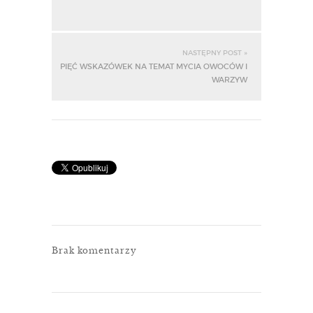
NASTĘPNY POST »
PIĘĆ WSKAZÓWEK NA TEMAT MYCIA OWOCÓW I
WARZYW
Brak komentarzy