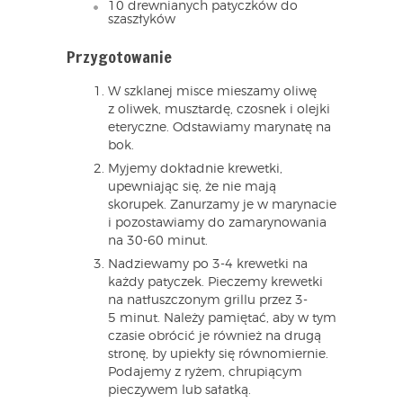
10 drewnianych patyczków do
szaszłyków
Przygotowanie
W szklanej misce mieszamy oliwę
z oliwek, musztardę, czosnek i olejki
eteryczne. Odstawiamy marynatę na
bok.
Myjemy dokładnie krewetki,
upewniając się, że nie mają
skorupek. Zanurzamy je w marynacie
i pozostawiamy do zamarynowania
na 30-60 minut.
Nadziewamy po 3-4 krewetki na
każdy patyczek. Pieczemy krewetki
na natłuszczonym grillu przez 3-
5 minut. Należy pamiętać, aby w tym
czasie obrócić je również na drugą
stronę, by upiekły się równomiernie.
Podajemy z ryżem, chrupiącym
pieczywem lub sałatką.