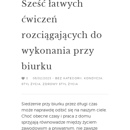
Sześć łatwych
ćwiczeń
rozciągających do
wykonania przy
biurku
0
06/02/2023 -
BEZ KATEGORII
,
KONDYCJA
,
STYL ŻYCIA
,
ZDROWY STYL ŻYCIA
Siedzenie przy biurku przez długi czas
może naprawdę odbić się na naszym ciele.
Choć obecne czasy i praca z domu
sprzyjają równowadze między życiem
zawodowym a prywatnym, nie zawsze