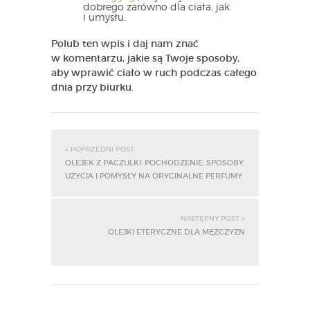
dobrego zarówno dla ciała, jak
i umysłu.
Polub ten wpis i daj nam znać
w komentarzu, jakie są Twoje sposoby,
aby wprawić ciało w ruch podczas całego
dnia przy biurku.
« POPRZEDNI POST
OLEJEK Z PACZULKI: POCHODZENIE, SPOSOBY
UŻYCIA I POMYSŁY NA ORYGINALNE PERFUMY
NASTĘPNY POST »
OLEJKI ETERYCZNE DLA MĘŻCZYZN