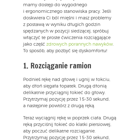
mamy dostęp do wygodnego
i ergonomicznego stanowiska pracy. Jeśli
doskwiera Ci ból mięśni i masz problemy
z postawą w wyniku długich godzin
spędzanych w pozycji siedzącej, spróbuj
włączyć te proste ćwiczenia rozciągające
jako część
zdrowych porannych nawyków
.
To sposób, aby pozbyć się dyskomfortu!
1. Rozciąganie ramion
Podnieś rękę nad głowę i ugnij w łokciu,
aby dłoń sięgała łopatek. Drugą dłonią
delikatnie przyciągnij łokieć do głowy.
Przytrzymaj pozycję przez 15-30 sekund,
a następnie powtórz z drugą ręką.
Teraz wyciągnij rękę w poprzek ciała. Drugą
ręką przyciśnij łokieć do klatki piersiowej,
aby poczuć delikatne rozciąganie.
Przytrzymaj pozycję przez 15-30 sekund,