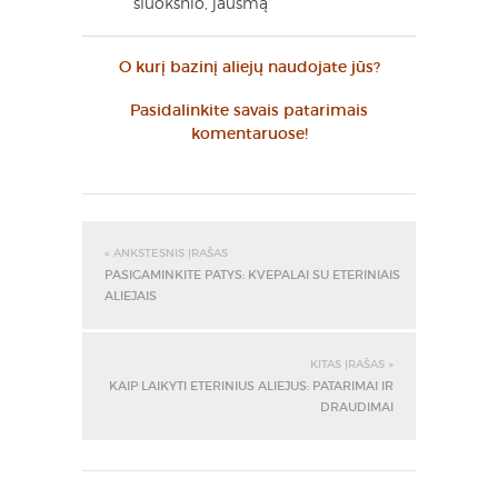
sluoksnio, jausmą
O kurį bazinį aliejų naudojate jūs?
Pasidalinkite savais patarimais
komentaruose!
« ANKSTESNIS ĮRAŠAS
PASIGAMINKITE PATYS: KVEPALAI SU ETERINIAIS
ALIEJAIS
KITAS ĮRAŠAS »
KAIP LAIKYTI ETERINIUS ALIEJUS: PATARIMAI IR
DRAUDIMAI