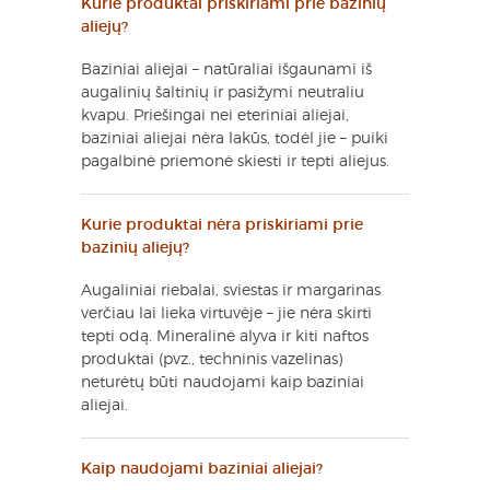
Kurie produktai priskiriami prie bazinių
aliejų?
Baziniai aliejai – natūraliai išgaunami iš
augalinių šaltinių ir pasižymi neutraliu
kvapu. Priešingai nei eteriniai aliejai,
baziniai aliejai nėra lakūs, todėl jie – puiki
pagalbinė priemonė skiesti ir tepti aliejus.
Kurie produktai nėra priskiriami prie
bazinių aliejų?
Augaliniai riebalai, sviestas ir margarinas
verčiau lai lieka virtuvėje – jie nėra skirti
tepti odą. Mineralinė alyva ir kiti naftos
produktai (pvz., techninis vazelinas)
neturėtų būti naudojami kaip baziniai
aliejai.
Kaip naudojami baziniai aliejai?