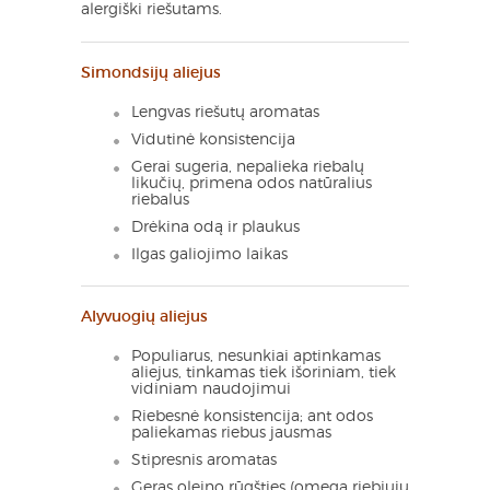
alergiški riešutams.
Simondsijų aliejus
Lengvas riešutų aromatas
Vidutinė konsistencija
Gerai sugeria, nepalieka riebalų
likučių, primena odos natūralius
riebalus
Drėkina odą ir plaukus
Ilgas galiojimo laikas
Alyvuogių aliejus
Populiarus, nesunkiai aptinkamas
aliejus, tinkamas tiek išoriniam, tiek
vidiniam naudojimui
Riebesnė konsistencija; ant odos
paliekamas riebus jausmas
Stipresnis aromatas
Geras oleino rūgšties (omega riebiųjų