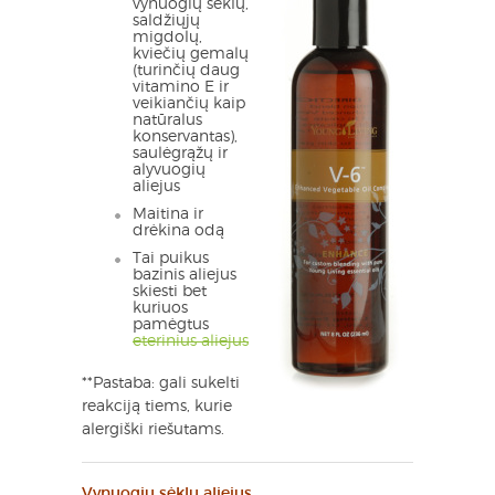
vynuogių sėklų,
saldžiųjų
migdolų,
kviečių gemalų
(turinčių daug
vitamino E ir
veikiančių kaip
natūralus
konservantas),
saulėgrąžų ir
alyvuogių
aliejus
Maitina ir
drėkina odą
Tai puikus
bazinis aliejus
skiesti bet
kuriuos
pamėgtus
eterinius aliejus
**Pastaba: gali sukelti
reakciją tiems, kurie
alergiški riešutams.
Vynuogių sėklų aliejus