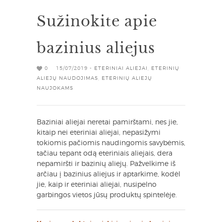
Sužinokite apie
bazinius aliejus
0
15/07/2019 -
ETERINIAI ALIEJAI
,
ETERINIŲ
ALIEJŲ NAUDOJIMAS
,
ETERINIŲ ALIEJŲ
NAUJOKAMS
Baziniai aliejai neretai pamirštami, nes jie,
kitaip nei eteriniai aliejai, nepasižymi
tokiomis pačiomis naudingomis savybėmis,
tačiau tepant odą eteriniais aliejais, dera
nepamiršti ir bazinių aliejų. Pažvelkime iš
arčiau į bazinius aliejus ir aptarkime, kodėl
jie, kaip ir eteriniai aliejai, nusipelno
garbingos vietos jūsų produktų spintelėje.