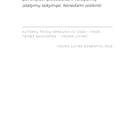
įstatymų laikymąsi. Norėdami įsitikinti,
AUTORIŲ TEISIŲ APSAUGA (C) 2020 - VISOS
TEISĖS SAUGOMOS - „YOUNG LIVING“
YOUNG LIVING ESSENTIAL OILS