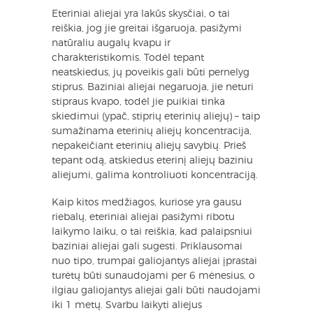
Eteriniai aliejai yra lakūs skysčiai, o tai
reiškia, jog jie greitai išgaruoja, pasižymi
natūraliu augalų kvapu ir
charakteristikomis. Todėl tepant
neatskiedus, jų poveikis gali būti pernelyg
stiprus. Baziniai aliejai negaruoja, jie neturi
stipraus kvapo, todėl jie puikiai tinka
skiedimui (ypač, stiprių eterinių aliejų) – taip
sumažinama eterinių aliejų koncentracija,
nepakeičiant eterinių aliejų savybių. Prieš
tepant odą, atskiedus eterinį aliejų baziniu
aliejumi, galima kontroliuoti koncentraciją.
Kaip kitos medžiagos, kuriose yra gausu
riebalų, eteriniai aliejai pasižymi ribotu
laikymo laiku, o tai reiškia, kad palaipsniui
baziniai aliejai gali sugesti. Priklausomai
nuo tipo, trumpai galiojantys aliejai įprastai
turėtų būti sunaudojami per 6 mėnesius, o
ilgiau galiojantys aliejai gali būti naudojami
iki 1 metų. Svarbu laikyti aliejus