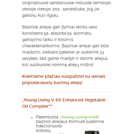
originaliuose sandariuose induose tamsioje,
vėsioje vietoje, pvz., sandėliuke, jog jie
galiotų kuo ilgiau.
Baziniai aliejai gali žymiai skirtis savo
konsistencija, absorbcija, aromatu,
galiojimo laiku ir kitomis
charakteristikomis. Baziniai aliejai gali būti
maišomi, siekiant pakeisti ar suderinti jų
savybes, tad galite maišyti ir derinti aliejus,
kol susikursite norimą aliejų mišinį!
Kviečiame plačiau susipažinti su vienais
populiariausių bazinių aliejų!
„Young Living V-6® Enhanced Vegetable
Oil Complex“**
Patentuota „
Young Living V-6®
“
bazinio aliejaus formulė suderina
frakcionuoto
kokosų,