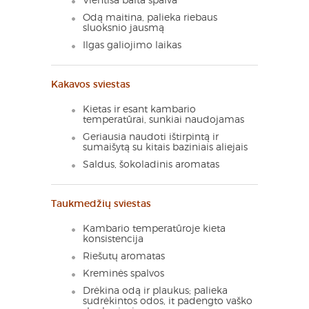
Vientisa balta spalva
Odą maitina, palieka riebaus
sluoksnio jausmą
Ilgas galiojimo laikas
Kakavos sviestas
Kietas ir esant kambario
temperatūrai, sunkiai naudojamas
Geriausia naudoti ištirpintą ir
sumaišytą su kitais baziniais aliejais
Saldus, šokoladinis aromatas
Taukmedžių sviestas
Kambario temperatūroje kieta
konsistencija
Riešutų aromatas
Kreminės spalvos
Drėkina odą ir plaukus; palieka
sudrėkintos odos, it padengto vaško