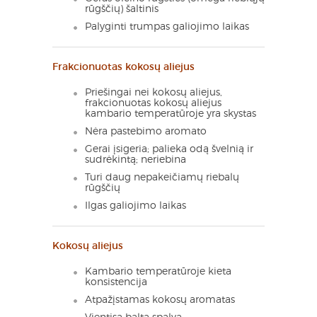
rūgščių) šaltinis
Palyginti trumpas galiojimo laikas
Frakcionuotas kokosų aliejus
Priešingai nei kokosų aliejus,
frakcionuotas kokosų aliejus
kambario temperatūroje yra skystas
Nėra pastebimo aromato
Gerai įsigeria; palieka odą švelnią ir
sudrėkintą; neriebina
Turi daug nepakeičiamų riebalų
rūgščių
Ilgas galiojimo laikas
Kokosų aliejus
Kambario temperatūroje kieta
konsistencija
Atpažįstamas kokosų aromatas