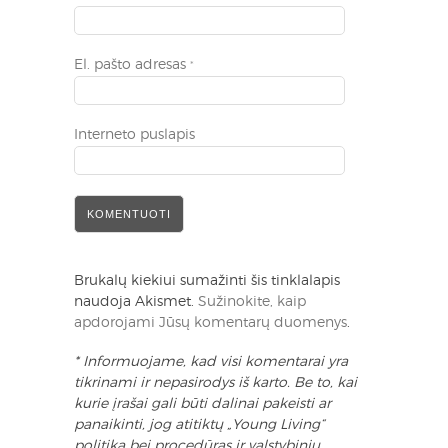
El. pašto adresas
*
Interneto puslapis
Brukalų kiekiui sumažinti šis tinklalapis
naudoja Akismet.
Sužinokite, kaip
apdorojami Jūsų komentarų duomenys
.
* Informuojame, kad visi komentarai yra
tikrinami ir nepasirodys iš karto. Be to, kai
kurie įrašai gali būti dalinai pakeisti ar
panaikinti, jog atitiktų „Young Living“
politiką bei procedūras ir valstybinių