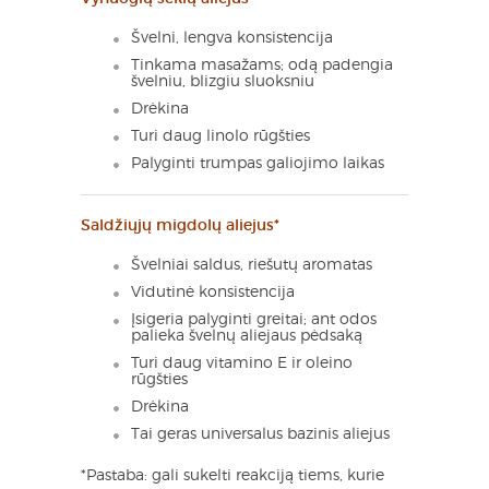
Švelni, lengva konsistencija
Tinkama masažams; odą padengia
švelniu, blizgiu sluoksniu
Drėkina
Turi daug linolo rūgšties
Palyginti trumpas galiojimo laikas
Saldžiųjų migdolų aliejus*
Švelniai saldus, riešutų aromatas
Vidutinė konsistencija
Įsigeria palyginti greitai; ant odos
palieka švelnų aliejaus pėdsaką
Turi daug vitamino E ir oleino
rūgšties
Drėkina
Tai geras universalus bazinis aliejus
*Pastaba: gali sukelti reakciją tiems, kurie