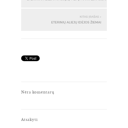
KITAS ĮRAŠAS »
ETERINIŲ ALIEJŲ IDĖJOS ŽIEMAI
Nėra komentarų
Atsakyti