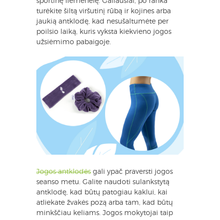
sportinę liemenėlę. Galiausiai, po ranka
turėkite šiltą viršutinį rūbą ir kojines arba
jaukią antklodę, kad nesušaltumėte per
poilsio laiką, kuris vyksta kiekvieno jogos
užsiėmimo pabaigoje.
Jogos antklodės
gali ypač praversti jogos
seanso metu. Galite naudoti sulankstytą
antklodę, kad būtų patogiau kaklui, kai
atliekate žvakės pozą arba tam, kad būtų
minkščiau keliams. Jogos mokytojai taip