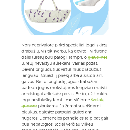
Nors neprivalote pirkti specialiai jogai skirtų
drabužių, vis tik svarbu, ką dėvite – viršutinė
dalis turėtų būti patogi, tampri, o
glaudinės
turėtų nevaržyti atliekant įvairias pozas.
Dėvint prigludusius viršutinius drabužius
lengviau išsitiesti į priekį arba atsistoti ant
galvos. Be to, prigludę jogos drabužiai
padeda jogos mokytojams lengviau matyti,
ar teisingai atliekate pozas. Be to, užsiimkite
joga nesiblaškydami – tad siūlome
švelnią
gumytę
plaukams. Ja žemai susirišdami
plaukus, galėsite patogiai gulėti ant
nugaros. Liemenėlės petnešėlės taip pat gali
būti nepatogios, todėl verčiau vilkėti