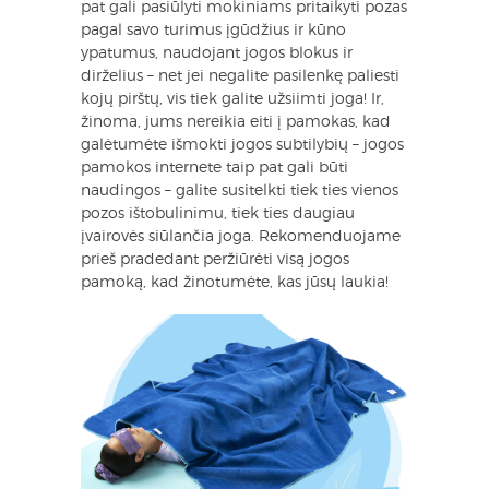
pat gali pasiūlyti mokiniams pritaikyti pozas
pagal savo turimus įgūdžius ir kūno
ypatumus, naudojant jogos blokus ir
dirželius – net jei negalite pasilenkę paliesti
kojų pirštų, vis tiek galite užsiimti joga! Ir,
žinoma, jums nereikia eiti į pamokas, kad
galėtumėte išmokti jogos subtilybių – jogos
pamokos internete taip pat gali būti
naudingos – galite susitelkti tiek ties vienos
pozos ištobulinimu, tiek ties daugiau
įvairovės siūlančia joga. Rekomenduojame
prieš pradedant peržiūrėti visą jogos
pamoką, kad žinotumėte, kas jūsų laukia!