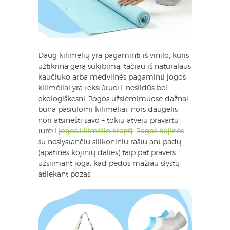
Daug kilimėlių yra pagaminti iš vinilo, kuris
užtikrina gerą sukibimą, tačiau iš natūralaus
kaučiuko arba medvilnės pagaminti jogos
kilimėliai yra tekstūruoti, neslidūs bei
ekologiškesni. Jogos užsiėmimuose dažnai
būna pasiūlomi kilimėliai, nors daugelis
nori atsinešti savo – tokiu atveju pravartu
turėti
jogos kilimėlio krepšį
.
Jogos kojinės
su neslystančiu silikoniniu raštu ant padų
(apatinės kojinių dalies) taip pat pravers
užsiimant joga, kad pėdos mažiau slystų
atliekant pozas.