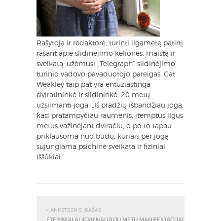
Rašytoja ir redaktorė, turinti ilgametę patirtį
rašant apie slidinėjimo keliones, maistą ir
sveikatą, užėmusi „Telegraph“ slidinėjimo
turinio vadovo pavaduotojo pareigas, Cat
Weakley taip pat yra entuziastinga
dviratininkė ir slidininkė, 20 metų
užsiimanti joga. „Iš pradžių išbandžiau jogą,
kad pratampyčiau raumenis, įtemptus ilgus
metus važinėjant dviračiu, o po to tapau
priklausoma nuo būdų, kuriais per jogą
sujungiama psichinė sveikata ir fiziniai
iššūkiai.“
« ANKSTESNIS ĮRAŠAS
ETERINIAI ALIEJAI NAUJŲJŲ METŲ MANIFESTACIJAI