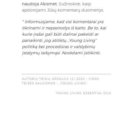
naudoja Akismet.
Sužinokite, kaip
apdorojami Jūsų komentarų duomenys
.
* Informuojame, kad visi komentarai yra
tikrinami ir nepasirodys iš karto. Be to, kai
kurie įrašai gali būti dalinai pakeisti ar
panaikinti, jog atitiktų „Young Living“
politiką bei procedūras ir valstybinių
įstatymų laikymąsi. Norėdami įsitikinti,
AUTORIŲ TEISIŲ APSAUGA (C) 2020 - VISOS
TEISĖS SAUGOMOS - „YOUNG LIVING“
YOUNG LIVING ESSENTIAL OILS