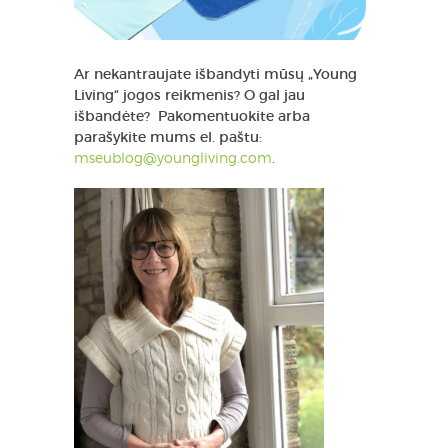
Ar nekantraujate išbandyti mūsų „Young
Living“ jogos reikmenis? O gal jau
išbandėte? Pakomentuokite arba
parašykite mums el. paštu:
mseublog@youngliving.com
.