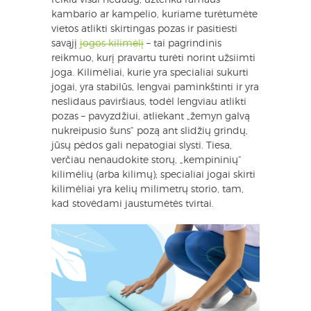
kambario ar kampelio, kuriame turėtumėte
vietos atlikti skirtingas pozas ir pasitiesti
savąjį
jogos kilimėlį
– tai pagrindinis
reikmuo, kurį pravartu turėti norint užsiimti
joga. Kilimėliai, kurie yra specialiai sukurti
jogai, yra stabilūs, lengvai paminkštinti ir yra
neslidaus paviršiaus, todėl lengviau atlikti
pozas – pavyzdžiui, atliekant „žemyn galvą
nukreipusio šuns“ pozą ant slidžių grindų,
jūsų pėdos gali nepatogiai slysti. Tiesa,
verčiau nenaudokite storų, „kempininių“
kilimėlių (arba kilimų); specialiai jogai skirti
kilimėliai yra kelių milimetrų storio, tam,
kad stovėdami jaustumėtės tvirtai.