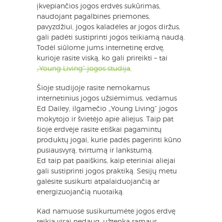
įkvepiančios jogos erdvės sukūrimas,
naudojant pagalbines priemones,
pavyzdžiui, jogos kaladėles ar jogos diržus,
gali padėti sustiprinti jogos teikiamą naudą.
Todėl siūlome jums internetinę erdvę,
kurioje rasite viską, ko gali prireikti – tai
„Young Living“ jogos studija
.
Šioje studijoje rasite nemokamus
internetinius jogos užsiėmimus, vedamus
Ed Dailey, ilgamečio „Young Living“ jogos
mokytojo ir švietėjo apie aliejus. Taip pat
šioje erdvėje rasite etiškai pagamintų
produktų jogai, kurie padės pagerinti kūno
pusiausvyrą, tvirtumą ir lankstumą.
Ed taip pat paaiškins, kaip eteriniai aliejai
gali sustiprinti jogos praktiką. Sesijų metu
galėsite susikurti atpalaiduojančią ar
energizuojančią nuotaiką.
Kad namuose susikurtumėte jogos erdvę
reikia visai nedaug, užtenka ramaus