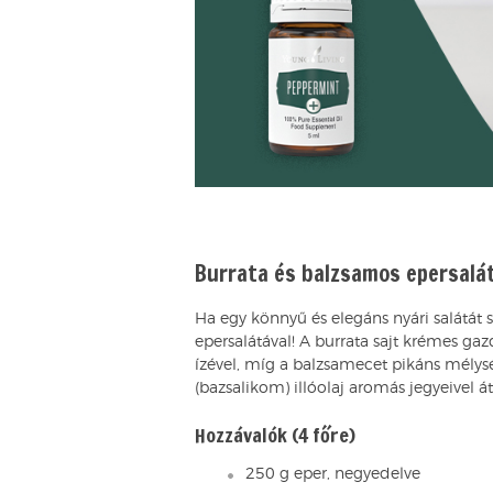
Burrata és balzsamos epersalá
Ha egy könnyű és elegáns nyári salátát 
epersalátával! A burrata sajt krémes g
ízével, míg a balzsamecet pikáns mélys
(bazsalikom) illóolaj aromás jegyeivel át
Hozzávalók (4 főre)
250 g eper, negyedelve