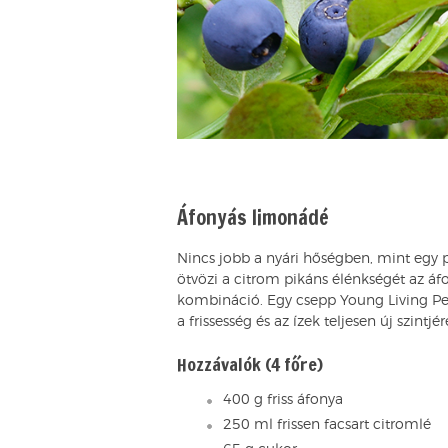
Áfonyás limonádé
Nincs jobb a nyári hőségben, mint egy po
ötvözi a citrom pikáns élénkségét az á
kombináció. Egy csepp Young Living Pepp
a frissesség és az ízek teljesen új szintjé
Hozzávalók (4 főre)
400 g friss áfonya
250 ml frissen facsart citromlé