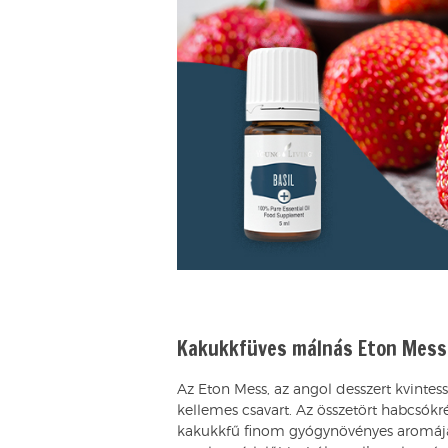
Kakukkfüves málnás Eton Mess
Az Eton Mess, az angol desszert kvinte
kellemes csavart. Az összetört habcsókr
kakukkfű finom gyógynövényes aromája 