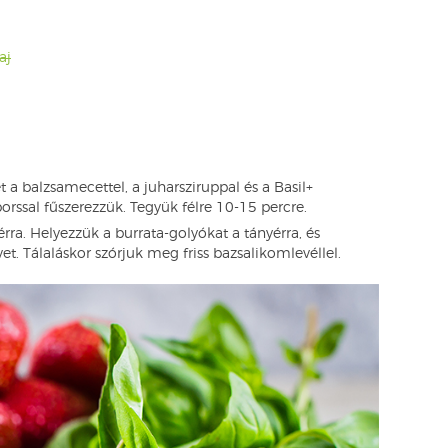
aj
t a balzsamecettel, a juharsziruppal és a Basil+
 borssal fűszerezzük. Tegyük félre 10-15 percre.
érra. Helyezzük a burrata-golyókat a tányérra, és
et. Tálaláskor szórjuk meg friss bazsalikomlevéllel.