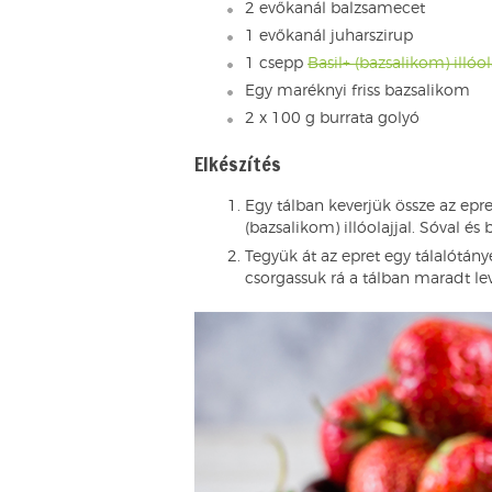
2 evőkanál balzsamecet
1 evőkanál juharszirup
1 csepp
Basil+ (bazsalikom) illóol
Egy maréknyi friss bazsalikom
2 x 100 g burrata golyó
Elkészítés
Egy tálban keverjük össze az epre
(bazsalikom) illóolajjal. Sóval és
Tegyük át az epret egy tálalótány
csorgassuk rá a tálban maradt lev