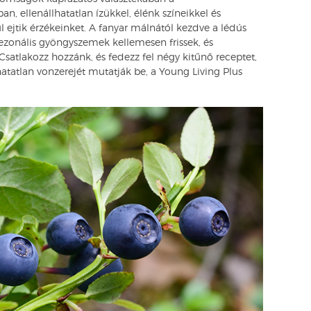
 ellenállhatatlan ízükkel, élénk színeikkel és
l ejtik érzékeinket. A fanyar málnától kezdve a lédús
zezonális gyöngyszemek kellemesen frissek, és
Csatlakozz hozzánk, és fedezz fel négy kitűnő receptet,
tatlan vonzerejét mutatják be, a Young Living Plus