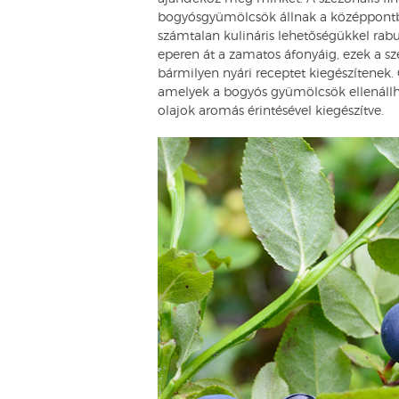
bogyósgyümölcsök állnak a középpontban,
számtalan kulináris lehetőségükkel rabu
eperen át a zamatos áfonyáig, ezek a s
bármilyen nyári receptet kiegészítenek. 
amelyek a bogyós gyümölcsök ellenállha
olajok aromás érintésével kiegészítve.