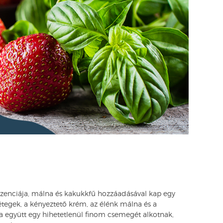
sszenciája, málna és kakukkfű hozzáadásával kap egy
étegek, a kényeztető krém, az élénk málna és a
együtt egy hihetetlenül finom csemegét alkotnak,