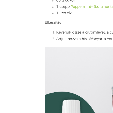
65 g cukor
1 csepp
Peppermint+ (borsmenta) 
1 liter víz
Elkészítés
Keverjük össze a citromlevet, a c
Adjuk hozzá a friss áfonyát, a You