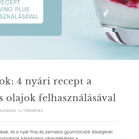
k: 4 nyári recept a
 olajok felhasználásával
ÁLKOZÁS
,
YL TERMÉKEK
bak, és a nyár friss és zamatos gyümölcsök bőségével
nomságok káprázatos választékában a