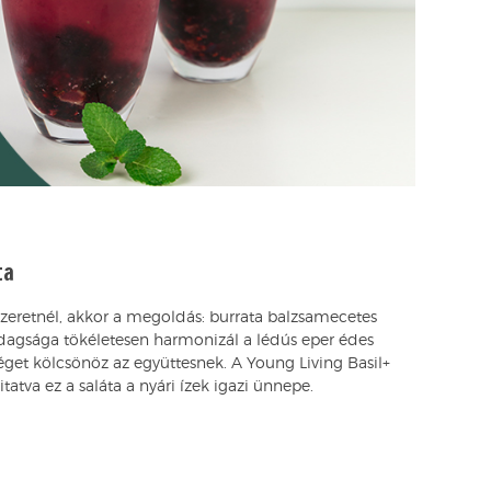
ta
szeretnél, akkor a megoldás: burrata balzsamecetes
azdagsága tökéletesen harmonizál a lédús eper édes
éget kölcsönöz az együttesnek. A Young Living Basil+
itatva ez a saláta a nyári ízek igazi ünnepe.