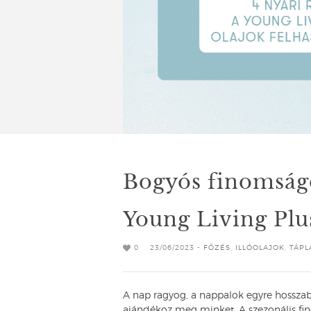
Bogyós finomságo
Young Living Plus
0
23/06/2023 -
FŐZÉS
,
ILLÓOLAJOK
,
TÁPL
A nap ragyog, a nappalok egyre hosszab
ajándékoz meg minket. A szezonális fi