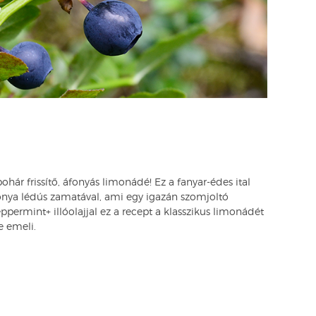
hár frissítő, áfonyás limonádé! Ez a fanyar-édes ital
fonya lédús zamatával, ami egy igazán szomjoltó
ermint+ illóolajjal ez a recept a klasszikus limonádét
re emeli.