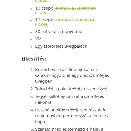
illóolaj
10 csepp
levendula (Lavender)
illóolaj
10 csepp
cédrus (Cedarwood)
illóolaj
30 ml varázsmogyorólé
Víz
Egy szórófejes üvegpalack
Elkészítés:
Keverd össze az illóolajokat és a
varázsmogyorólét egy üres szórófejes
üvegben.
Töltsd fel a palack többi részét vízzel.
Tegyél sellőhaj-címkét a szórófejes
flakonra.
Használat előtt erőteljesen rázzuk fel;
majd enyhén permetezzük a nedves
hajra.
Szárítsd meg és formázd a hajat a