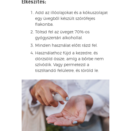
Elkészítés:
Add az illóolajokat és a kókuszolajat
egy üvegből készült szórófejes
flakonba.
Töltsd fel az üveget 70%-os
gyógyszertári alkohollal.
Minden használat előtt rázd fel.
Használathoz fújd a kezedre, és
dörzsöld össze, amíg a bőrbe nem
szívódik. Vagy permetezd a
tisztítandó felületre, és töröld le.