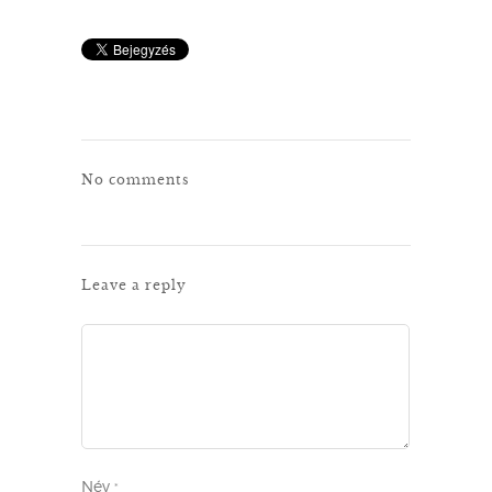
No comments
Leave a reply
Név
*