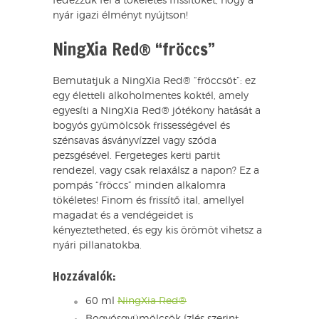
fedezzük fel a tökéletes frissítőket, hogy a
nyár igazi élményt nyújtson!
NingXia Red® “fröccs”
Bemutatjuk a NingXia Red® “fröccsöt”: ez
egy életteli alkoholmentes koktél, amely
egyesíti a NingXia Red® jótékony hatását a
bogyós gyümölcsök frissességével és
szénsavas ásványvízzel vagy szóda
pezsgésével. Fergeteges kerti partit
rendezel, vagy csak relaxálsz a napon? Ez a
pompás “fröccs” minden alkalomra
tökéletes! Finom és frissítő ital, amellyel
magadat és a vendégeidet is
kényeztetheted, és egy kis örömöt vihetsz a
nyári pillanatokba.
Hozzávalók:
60 ml
NingXia Red®
Bogyósgyümölcsök ízlés szerint