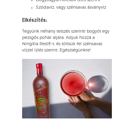
Szódavíz, vagy szénsavas ásványvíz
Elkészítés:
Tegyünk néhány tetszés szerinti bogyót egy
pezsgős pohár aljára. Adjuk hozzá a
NingXia Red®-t, és töltsük fel szénsavas
vízzel ízlés szerint. Egészségünkre!