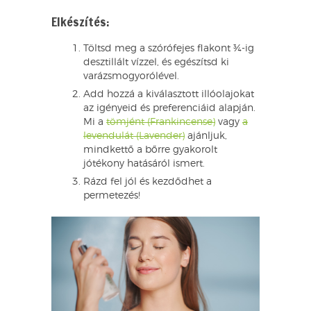
Elkészítés:
Töltsd meg a szórófejes flakont ¾-ig
desztillált vízzel, és egészítsd ki
varázsmogyorólével.
Add hozzá a kiválasztott illóolajokat
az igényeid és preferenciáid alapján.
Mi a
tömjént (Frankincense)
vagy
a
levendulát (Lavender)
ajánljuk,
mindkettő a bőrre gyakorolt
jótékony hatásáról ismert.
Rázd fel jól és kezdődhet a
permetezés!