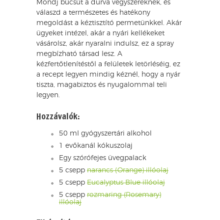
Mondj búcsút a durva vegyszereknek, és
válaszd a természetes és hatékony
megoldást a kéztisztító permetünkkel. Akár
ügyeket intézel, akár a nyári kellékeket
vásárolsz, akár nyaralni indulsz, ez a spray
megbízható társad lesz. A
kézfertőtlenítéstől a felületek letörléséig, ez
a recept legyen mindig kéznél, hogy a nyár
tiszta, magabiztos és nyugalommal teli
legyen.
Hozzávalók:
50 ml gyógyszertári alkohol
1 evőkanál kókuszolaj
Egy szórófejes üvegpalack
5 csepp
narancs (Orange) illóolaj
5 csepp
Eucalyptus Blue illóolaj
5 csepp
rozmaring (Rosemary)
illóolaj