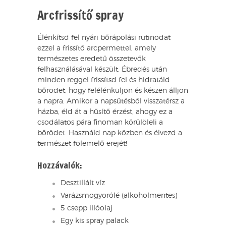
Arcfrissítő spray
Élénkítsd fel nyári bőrápolási rutinodat
ezzel a frissítő arcpermettel, amely
természetes eredetű összetevők
felhasználásával készült. Ébredés után
minden reggel frissítsd fel és hidratáld
bőrödet, hogy felélénküljön és készen álljon
a napra. Amikor a napsütésből visszatérsz a
házba, éld át a hűsítő érzést, ahogy ez a
csodálatos pára finoman körülöleli a
bőrödet. Használd nap közben és élvezd a
természet fölemelő erejét!
Hozzávalók:
Desztillált víz
Varázsmogyorólé (alkoholmentes)
5 csepp illóolaj
Egy kis spray palack