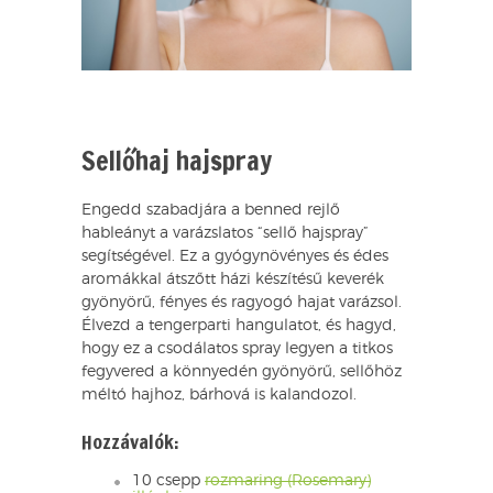
Sellőhaj hajspray
Engedd szabadjára a benned rejlő
hableányt a varázslatos “sellő hajspray”
segítségével. Ez a gyógynövényes és édes
aromákkal átszőtt házi készítésű keverék
gyönyörű, fényes és ragyogó hajat varázsol.
Élvezd a tengerparti hangulatot, és hagyd,
hogy ez a csodálatos spray legyen a titkos
fegyvered a könnyedén gyönyörű, sellőhöz
méltó hajhoz, bárhová is kalandozol.
Hozzávalók:
10 csepp
rozmaring (Rosemary)