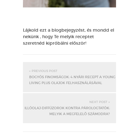
Lájkold ezt a blogbejegyzést, és mondd el
nekünk , hogy Te melyik receptet
szeretnéd kipróbálni először!
« PREVIOUS POST
BOGYÓS FINOMSÁGOK: 4 NYÁRI RECEPT A YOUNG
LIVING PLUS OLAJOK FELHASZNÁLÁSÁVAL
NEXT POST »
ILLÓOLAJ-DIFFÚZOROK KONTRA PÁROLOGTATÓK:
MELYIK A MEGFELELŐ SZÁMODRA?