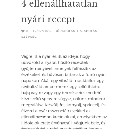
4 ellenállhatatlan
nyári recept
0
17/07/2023 -
BŐRÁPOLÁS
,
HAJÁPOLÁS
,
SZÉPSÉG
Végre itt a nyár, és itt az ideje, hogy
üdvözöld a nyarat hűsítő receptek
gyűjteményével, amelyek felfrissítik az
érzékeket, és hűvösen tartanak a forró nyári
napokon. Akár egy vibráló mocktailra, egy
revitalizáló arcpermetre, egy sellő ihlette
hajspray-re vagy egy természetes eredetű
kéztisztító spray-re vágysz, nálunk mindent
megtalálsz. Készülj fel, kortyolj, spriccelj, és
élvezd a nyár esszenciáit ezekkel az
ellenállhatatlan kreációkkal, amelyekben az
illóolajok ereje érvényesül. Vágjunk bele, és