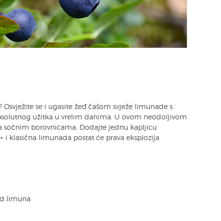
? Osvježite se i ugasite žeđ čašom svježe limunade s
apsolutnog užitka u vrelim danima. U ovom neodoljivom
 sa sočnim borovnicama. Dodajte jednu kapljicu
 i klasična limunada postat će prava eksplozija
od limuna