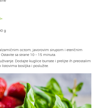
tine
l+
00 g
balzamičnim octom, javorovim sirupom i eteričnim
. Ostavite sa strane 10 – 15 minuta.
živanje. Dodajte kuglice burrate i prelijte ih preostalim
listovima bosiljka i poslužite.