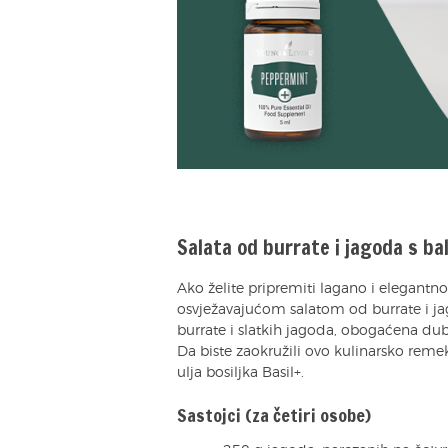
Salata od burrate i jagoda s b
Ako želite pripremiti lagano i elegantno
osvježavajućom salatom od burrate i 
burrate i slatkih jagoda, obogaćena du
Da biste zaokružili ovo kulinarsko rem
ulja bosiljka Basil+.
Sastojci (za četiri osobe)