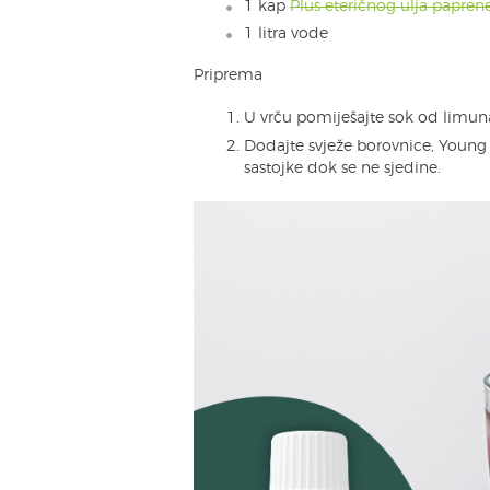
1 kap
Plus eteričnog ulja papre
1 litra vode
Priprema
U vrču pomiješajte sok od limuna
Dodajte svježe borovnice, Young L
sastojke dok se ne sjedine.