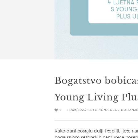
Bogatstvo bobica:
Young Living Plu
0
23/06/2023 -
ETERIČNA ULJA
,
KUHANJ
Kako dani postaju dulji i topliji, ljeto
bogatstvom sezonskih namirnica poseb