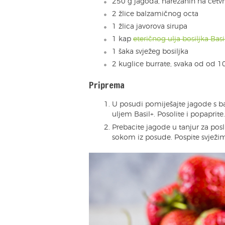
250 g jagoda, narezanih na četvr
2 žlice balzamičnog octa
1 žlica javorova sirupa
1 kap
eteričnog ulja bosiljka Basi
1 šaka svježeg bosiljka
2 kuglice burrate, svaka od od 1
Priprema
U posudi pomiješajte jagode s 
uljem Basil+. Posolite i popaprite
Prebacite jagode u tanjur za poslu
sokom iz posude. Pospite svježim 