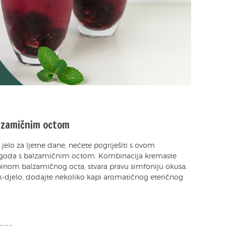
alzamičnim octom
 jelo za ljetne dane, nećete pogriješiti s ovom
jagoda s balzamičnim octom. Kombinacija kremaste
binom balzamičnog octa, stvara pravu simfoniju okusa.
ek-djelo, dodajte nekoliko kapi aromatičnog eteričnog