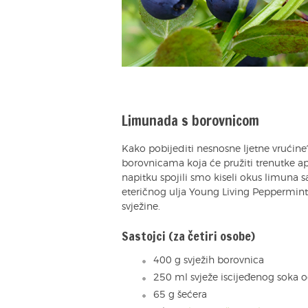
Limunada s borovnicom
Kako pobijediti nesnosne ljetne vrućine
borovnicama koja će pružiti trenutke 
napitku spojili smo kiseli okus limuna
eteričnog ulja Young Living Peppermint+
svježine.
Sastojci (za četiri osobe)
400 g svježih borovnica
250 ml svježe iscijeđenog soka 
65 g šećera