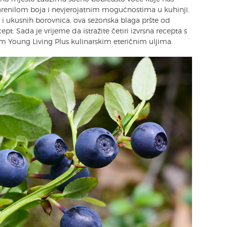
arenilom boja i nevjerojatnim mogućnostima u kuhinji.
 i ukusnih borovnica, ova sezonska blaga pršte od
ept. Sada je vrijeme da istražite četiri izvrsna recepta s
m Young Living Plus kulinarskim eteričnim uljima.