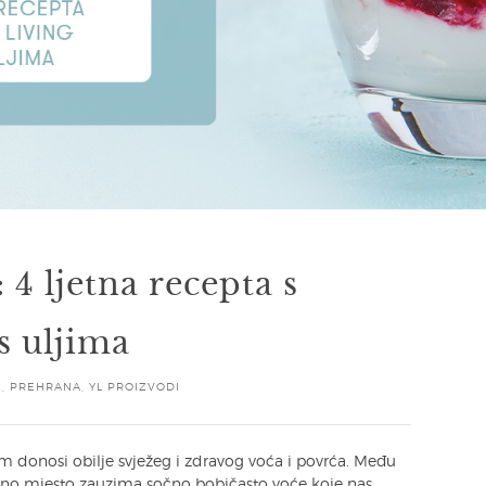
 4 ljetna recepta s
s uljima
E
,
PREHRANA
,
YL PROIZVODI
 nam donosi obilje svježeg i zdravog voća i povrća. Među
no mjesto zauzima sočno bobičasto voće koje nas