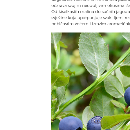
očarava svojim neodoljivim okusima, š
Od kiselkastih malina do sočnih jagoda
svježine koja upotpunjuje svaki ljetni rec
bobičastim voćem i izrazito aromatični