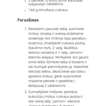
3 persikai, iš kurių išimti kauliukai,
supjaustyti riekelėmis
160 g smulkaus cukraus
Paruošimas
Norėdami paruošti tešlą, sutrinkite
miltus, druską ir sviestą dideliame
dubenyje, kol mišinys taps panašus į
trupinius. Įmaišykite cukraus pudrą,
kiaušinio trynį, 2 valg. šaukštus
ledinio vandens ir 1 lašą „Lemon+“
eterinio aliejaus. Minkykite, kol gausis
tvirta tešla. Išimkite tešlą iš dubens ir
vėl trumpai paminkykite ją. Atskirkite
trečdalį tešlos, iškočiokite abi dalis į
apvalius diskus, gerai suvyniokite
maistine plėvele ir padėkite į
šaldytuvą 2 valandoms.
Sumaišykite mėlynes, persikus,
kukurūzų miltus, cukraus pudrą ir
dar vieną lašą „Lemon+“ eterinio