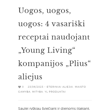
Uogos, uogos,
uogos: 4 vasariški
receptai naudojant
„Young Living“
kompanijos „Plius“
aliejus
0
23/06/2023 -
ETERINIAI ALIEJAI
,
MAISTO
GAMYBA
,
MITYBA
,
YL PRODUKTAI
Saulei ryškiau šviečiant ir dienoms ilgėjant,