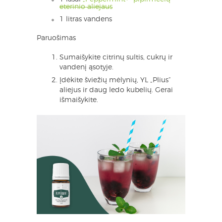
eterinio aliejaus
1 litras vandens
Paruošimas
Sumaišykite citrinų sultis, cukrų ir
vandenį ąsotyje.
Įdėkite šviežių mėlynių, YL „Plius“
aliejus ir daug ledo kubelių. Gerai
išmaišykite.