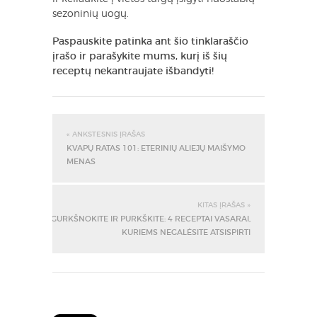
sezoninių uogų.
Paspauskite patinka ant šio tinklaraščio
įrašo ir parašykite mums, kurį iš šių
receptų nekantraujate išbandyti!
« ANKSTESNIS ĮRAŠAS
KVAPŲ RATAS 101: ETERINIŲ ALIEJŲ MAIŠYMO
MENAS
KITAS ĮRAŠAS »
GURKŠNOKITE IR PURKŠKITE: 4 RECEPTAI VASARAI,
KURIEMS NEGALĖSITE ATSISPIRTI