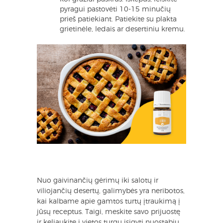
pyragui pastovėti 10-15 minučių
prieš patiekiant. Patiekite su plakta
grietinėle, ledais ar desertiniu kremu.
Nuo gaivinančių gėrimų iki salotų ir
viliojančių desertų, galimybės yra neribotos,
kai kalbame apie gamtos turtų įtraukimą į
jūsų receptus. Taigi, meskite savo prijuostę
ir keliaukite į vietos turgų įsigyti nuostabių