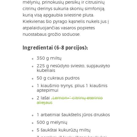
mėlynių, prinokusių persikų ir citrusinių
citrinų derinys sukuria skonių simfoniją,
kurią visą apgaubia sviestinė pluta.
Kiekvienas šio pyrago kąsnelis nukels jus į
atpalaiduojančias vasaros popietes
nuostabaus grožio soduose.
Ingredientai (6-8 porcijos):
350 g miltų
225 g nesūdyto sviesto, supjaustyto
kubeliais
50 g cukraus pudros
1 kiaušinio trynys, plius 1 kiaušinis
aptepimui
2 lašai
„Lemon+“ citrinų eterinio
aliejaus
1 arbatiniai šaukštelis jūros druskos
500 g mėlynių
5 šaukštai kukurūzų miltų