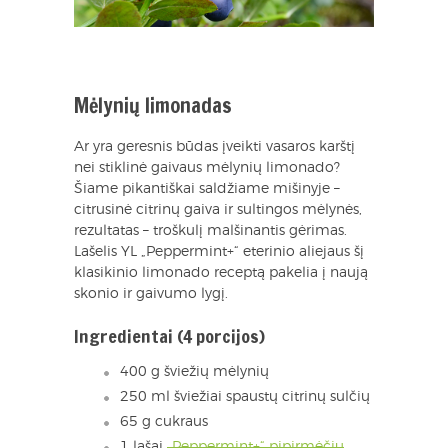
Mėlynių limonadas
Ar yra geresnis būdas įveikti vasaros karštį
nei stiklinė gaivaus mėlynių limonado?
Šiame pikantiškai saldžiame mišinyje –
citrusinė citrinų gaiva ir sultingos mėlynės,
rezultatas – troškulį malšinantis gėrimas.
Lašelis YL „Peppermint+“ eterinio aliejaus šį
klasikinio limonado receptą pakelia į naują
skonio ir gaivumo lygį.
Ingredientai (4 porcijos)
400 g šviežių mėlynių
250 ml šviežiai spaustų citrinų sulčių
65 g cukraus
1 lašai
„Peppermint+“ pipirmėčių