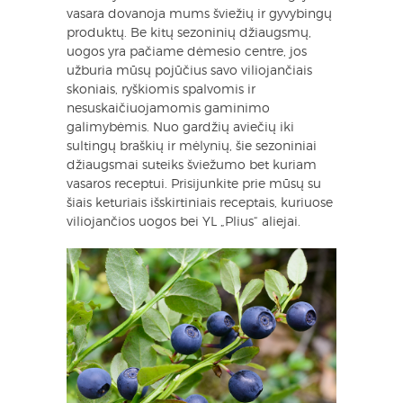
vasara dovanoja mums šviežių ir gyvybingų
produktų. Be kitų sezoninių džiaugsmų,
uogos yra pačiame dėmesio centre, jos
užburia mūsų pojūčius savo viliojančiais
skoniais, ryškiomis spalvomis ir
nesuskaičiuojamomis gaminimo
galimybėmis. Nuo gardžių aviečių iki
sultingų braškių ir mėlynių, šie sezoniniai
džiaugsmai suteiks šviežumo bet kuriam
vasaros receptui. Prisijunkite prie mūsų su
šiais keturiais išskirtiniais receptais, kuriuose
viliojančios uogos bei YL „Plius“ aliejai.