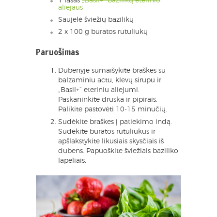
1 lašas
„Basil+“ bazilikų eterinio
aliejaus
Saujelė šviežių bazilikų
2 x 100 g buratos rutuliukų
Paruošimas
Dubenyje sumaišykite braškes su
balzaminiu actu, klevų sirupu ir
„Basil+“ eteriniu aliejumi.
Paskaninkite druska ir pipirais.
Palikite pastovėti 10-15 minučių.
Sudėkite braškes į patiekimo indą.
Sudėkite buratos rutuliukus ir
apšlakstykite likusiais skysčiais iš
dubens. Papuoškite šviežiais baziliko
lapeliais.