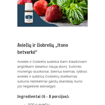
Aviečių ir čiobrelių „Itono
betvarkė“
Avietės ir čiobrelis suteikia šiam klasikiniam
angliškam desertui naują skonį. Sutrinto
morengo sluoksniai, švelnus kremas, ryškios
avietės ir subtilus čiobrelių dvelksmas
sukuria neįtikėtinai gardų skanėstą, kurio
jūs negalėsite atsivalgyti.
Ingredientai (6 – 8 porcijos):
500 g aviečių