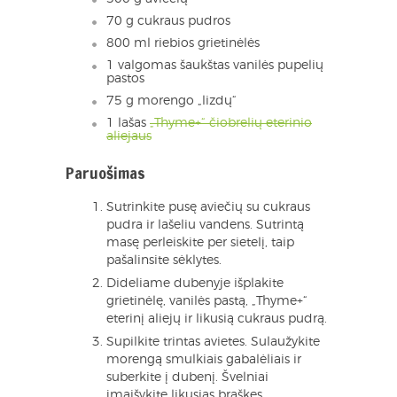
70 g cukraus pudros
800 ml riebios grietinėlės
1 valgomas šaukštas vanilės pupelių
pastos
75 g morengo „lizdų“
1 lašas
„Thyme+“ čiobrelių eterinio
aliejaus
Paruošimas
Sutrinkite pusę aviečių su cukraus
pudra ir lašeliu vandens. Sutrintą
masę perleiskite per sietelį, taip
pašalinsite sėklytes.
Dideliame dubenyje išplakite
grietinėlę, vanilės pastą, „Thyme+“
eterinį aliejų ir likusią cukraus pudrą.
Supilkite trintas avietes. Sulaužykite
morengą smulkiais gabalėliais ir
suberkite į dubenį. Švelniai
įmaišykite likusias braškes.