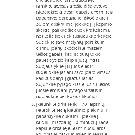
aliejaus dideliame dubenyje.
Išimkite atvėsusią tešlą iš šaldytuvo,
iškočiokite didesnį gabalą ant miltais
pabarstyto darbastalio. Iškočiokite į
30 cm apskritimą. Įdėkite jį į kepimo
skardą, palikite šiek tiek krašteliams,
nes tešla šiek tiek susitrauks orkaitėje.
Sudėkite savo mėlynių, persikų ir
citrinų įdarą. Iškočiokite mažesnį
tešlos gabalą, kad jis būtų tokio
paties dydžio kaip ir jūsų indas.
Supjaustykite į 8 juosteles ir
sudėliokite jas ant savo įdaro viršaus,
kad susidarytų gražus raštas.
Sujunkite pyrago kraštelius su tešlos
juostelėmis ant pyrago viršaus ir
nupjaukite bet kokius likučius.
Įkaitinkite orkaitę iki 170 laipsnių.
Patepkite tešlą kiaušinio plakiniu ir
pabarstykite cukrumi. Įdėkite į
šaldiklį maždaug 10 minučių, tada
kepkite orkaitėje 50 minučių arba
kol gražiai paskrus. Iškepus, leiskite