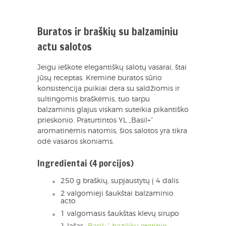
Buratos ir braškių su balzaminiu
actu salotos
Jeigu ieškote elegantiškų salotų vasarai, štai
jūsų receptas. Kreminė buratos sūrio
konsistencija puikiai dera su saldžiomis ir
sultingomis braškėmis, tuo tarpu
balzaminis glajus viskam suteikia pikantiško
prieskonio. Praturtintos YL „Basil+“
aromatinėmis natomis, šios salotos yra tikra
odė vasaros skoniams.
Ingredientai (4 porcijos)
250 g braškių, supjaustytų į 4 dalis
2 valgomieji šaukštai balzaminio
acto
1 valgomasis šaukštas klevų sirupo